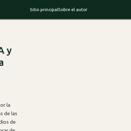
Sitio principal
Sobre el autor
A y
a
or la
as de las
dios de
orar de