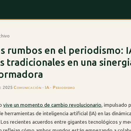
chivo
 rumbos en el periodismo: I
 tradicionales en una sinergi
formadora
de 2025
·
Comunicación · IA · Periodismo
mo
vive un momento de cambio revolucionario
, impulsado p
e herramientas de inteligencia artificial (IA) en las dinámic
 Los recientes acuerdos entre gigantes tecnológicos y me
n reflejan cómo ambos mundos están empezando a colab