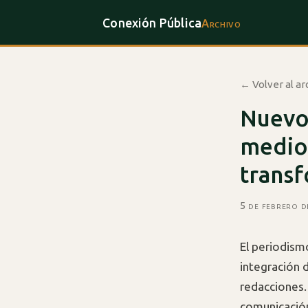
Conexión Pública
Archivo
← Volver al ar
Nuevos
medios
trans
5 de febrero 
El periodis
integración d
redacciones.
comunicació