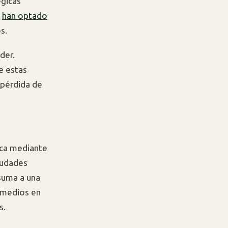
égicas
e
han optado
s.
der.
e estas
 pérdida de
ica mediante
iudades
suma a una
 medios en
s.