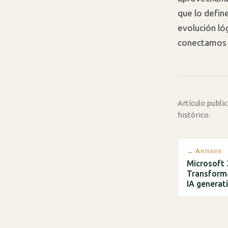
que lo defin
evolución ló
conectamos 
Artículo publ
histórico.
← Anterior
Microsoft 
Transforma
IA generat