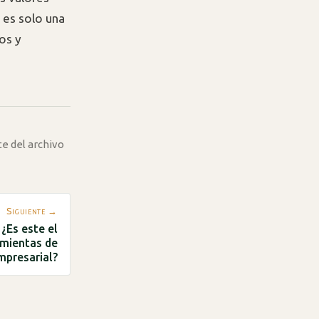
 es solo una
os y
te del archivo
Siguiente →
¿Es este el
amientas de
mpresarial?