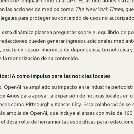
elos de lenguaje como ChatGPT. Estas decisiones estrat
con las acciones de medios como
The New York Times
, qu
legales
para proteger su contenido de usos no autorizado
 esta dinámica plantea preguntas sobre el equilibrio de po
 redacciones pueden generar ingresos adicionales mediant
, existe un riesgo inherente de dependencia tecnológica y
e la monetización de su contenido.
os: IA como impulso para las noticias locales
o, OpenAI ha ampliado su impacto en la industria periodíst
on Axios
para apoyar la expansión de noticias locales en c
ses como Pittsburgh y Kansas City. Esta colaboración se 
ás amplia de OpenAI, que incluye alianzas con más de 160
 el desarrollo de herramientas específicas para redaccione