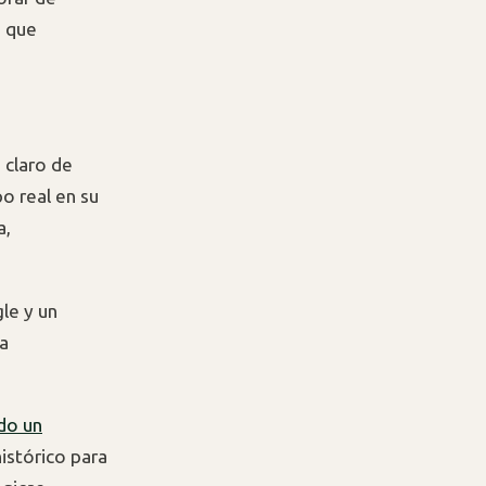
s que
 claro de
o real en su
a,
le y un
la
do un
istórico para