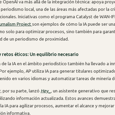
e OpenAI va más allá de la integración técnica: apoya pro
l periodismo local, una de las áreas más afectadas por la cri
cionales. Iniciativas como el programa Catalyst de WAN-IF
urnalism Project
son ejemplos de cómo la IA puede ser un
no solo para optimizar procesos, sino también para garant
ad de un periodismo de proximidad.
 retos éticos: Un equilibrio necesario
 de la IA en el ámbito periodístico también ha llevado a i
Por ejemplo, AP utiliza IA para generar titulares optimizad
tenido en varios idiomas y automatizar tareas de minería d
, por su parte, lanzó
Hey_
, un asistente generativo que r
ilizando información actualizada. Estos avances demuestra
la IA para agilizar procesos, aumentar el alcance y mejorar 
ión informativa.