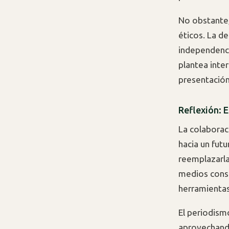
No obstante
éticos. La d
independenci
plantea inter
presentación
Reflexión: 
La colaborac
hacia un futu
reemplazarla.
medios conse
herramientas
El periodism
aprovechando