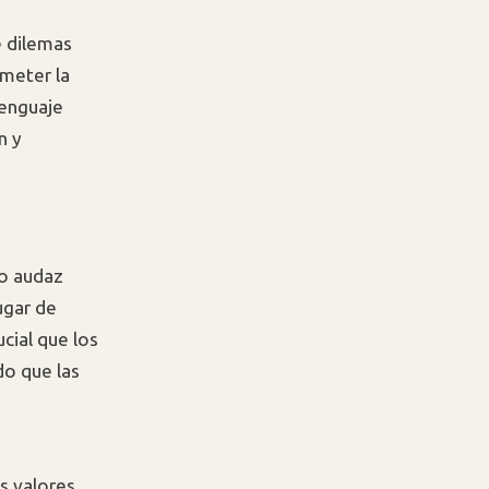
 dilemas
meter la
lenguaje
n y
so audaz
ugar de
cial que los
o que las
s valores