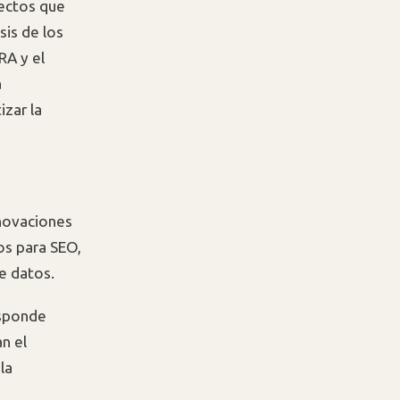
yectos que
sis de los
RA y el
a
izar la
nnovaciones
os para SEO,
e datos.
esponde
n el
la