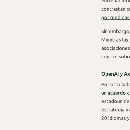
entrenar mod
contrastan 
por medidas 
Sin embargo,
Mientras las
asociaciones
control sobr
OpenAI y Axi
Por otro lad
un acuerdo c
estadouniden
estrategia m
20 idiomas y