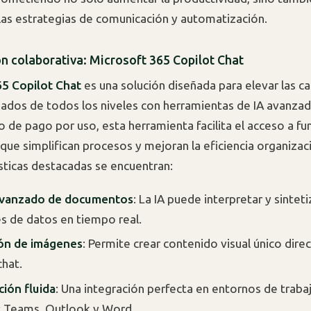
las estrategias de comunicación y automatización.
ón colaborativa: Microsoft 365 Copilot Chat
65 Copilot Chat
es una solución diseñada para elevar las c
ados de todos los niveles con herramientas de IA avanzad
 de pago por uso, esta herramienta facilita el acceso a fu
que simplifican procesos y mejoran la eficiencia organizaci
ísticas destacadas se encuentran:
 avanzado de documentos
: La IA puede interpretar y sintet
 de datos en tiempo real.
ón de imágenes
: Permite crear contenido visual único dir
chat.
ión fluida
: Una integración perfecta en entornos de trab
t Teams, Outlook y Word.