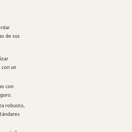
ordar
as de sus
izar
 con un
as con
eguro.
za robusto,
stándares