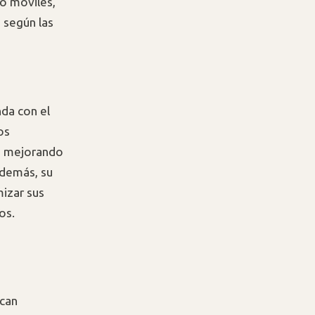
o móviles,
 según las
nda con el
os
l, mejorando
Además, su
izar sus
os.
scan