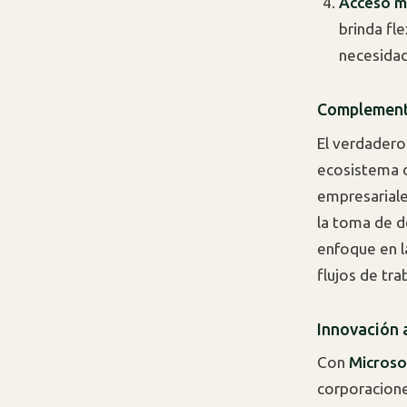
Acceso m
brinda fl
necesidad
Complementa
El verdadero
ecosistema d
empresariale
la toma de d
enfoque en l
flujos de tra
Innovación 
Con
Microso
corporacion