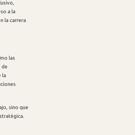
lusivo,
so a la
 la carrera
ómo las
n de
 la
uciones
ajo, sino que
stratégica.