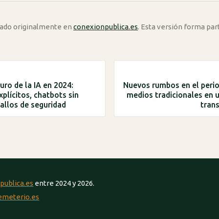
icado originalmente en
conexionpublica.es
. Esta versión forma par
uro de la IA en 2024:
Nuevos rumbos en el perio
plícitos, chatbots sin
medios tradicionales en u
fallos de seguridad
tran
publica.es
entre 2024 y 2026.
emeterio.es