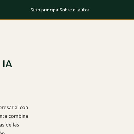
Sitio principal
Sobre el autor
 IA
presarial con
enta combina
as de las
én