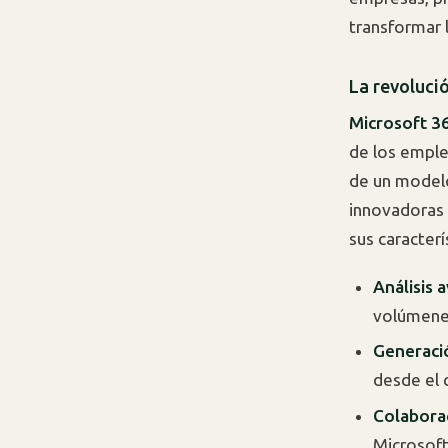
transformar 
La revoluci
Microsoft 3
de los emple
de un modelo
innovadoras 
sus caracter
Análisis
volúmenes
Generaci
desde el 
Colaborac
Microsof