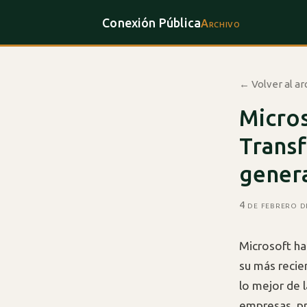
Conexión Pública
Archivo
← Volver al ar
Micros
Transf
genera
4 de febrero 
Microsoft ha
su más recie
lo mejor de l
empresas, pr