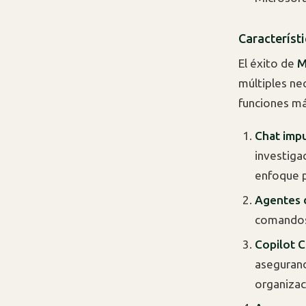
Característi
El éxito de
M
múltiples ne
funciones má
Chat imp
investiga
enfoque p
Agentes 
comandos 
Copilot 
asegurand
organizac