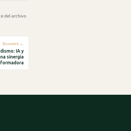
te del archivo
Siguiente →
dismo: IA y
na sinergia
sformadora