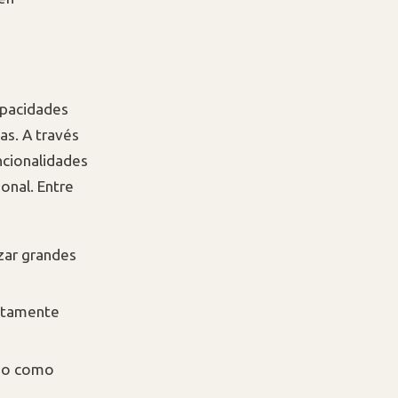
apacidades
as. A través
ncionalidades
onal. Entre
izar grandes
ectamente
ajo como