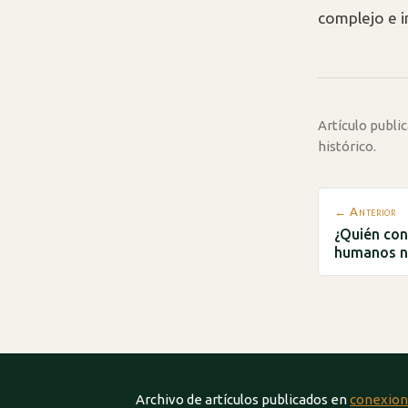
complejo e i
Artículo publ
histórico.
← Anterior
¿Quién con
humanos ni
Archivo de artículos publicados en
conexion