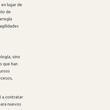
 en lugar de
elo de
arregla
agilidades
logía, sino
as que han
cursos
ocesos,
i a contratar
 para nuevos