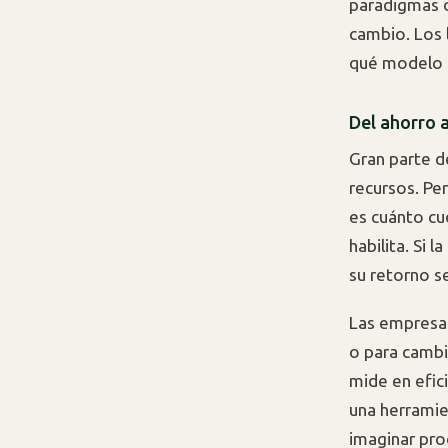
paradigmas o
cambio. Los 
qué modelo d
Del ahorro 
Gran parte d
recursos. Per
es cuánto cu
habilita. Si 
su retorno s
Las empresas
o para cambia
mide en efic
una herramie
imaginar pr