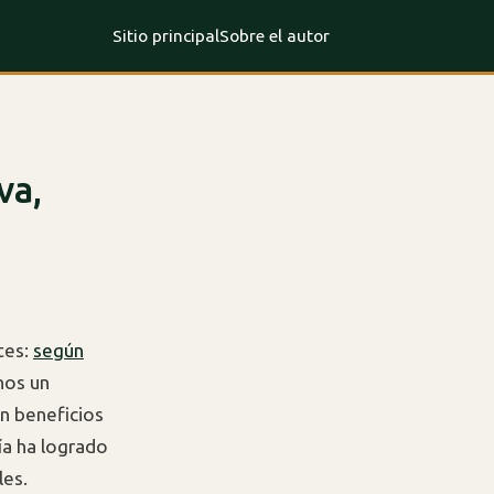
Sitio principal
Sobre el autor
va,
ntes:
según
nos un
n beneficios
ía ha logrado
les.