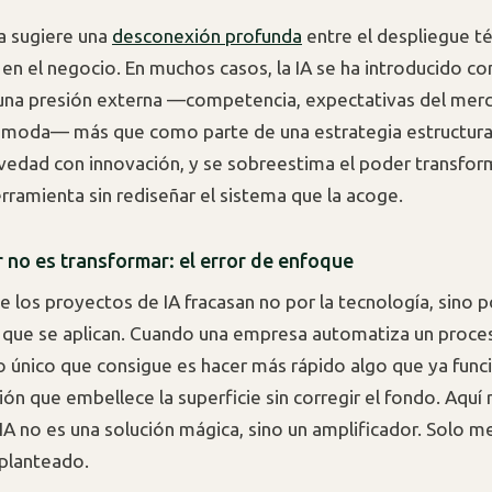
a sugiere una
desconexión profunda
entre el despliegue té
 en el negocio. En muchos casos, la IA se ha introducido c
una presión externa —competencia, expectativas del mer
 moda— más que como parte de una estrategia estructural
edad con innovación, y se sobreestima el poder transfo
erramienta sin rediseñar el sistema que la acoge.
 no es transformar: el error de enfoque
e los proyectos de IA fracasan no por la tecnología, sino p
 que se aplican. Cuando una empresa automatiza un proce
 lo único que consigue es hacer más rápido algo que ya func
ión que embellece la superficie sin corregir el fondo. Aquí
a IA no es una solución mágica, sino un amplificador. Solo m
 planteado.