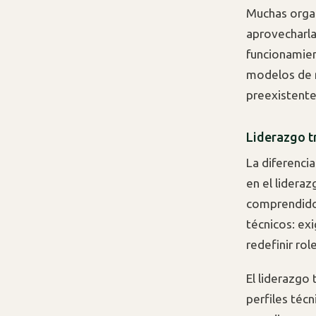
Muchas organ
aprovecharl
funcionamient
modelos de n
preexistente
Liderazgo t
La diferencia
en el lidera
comprendido 
técnicos: ex
redefinir rol
El liderazgo
perfiles técn