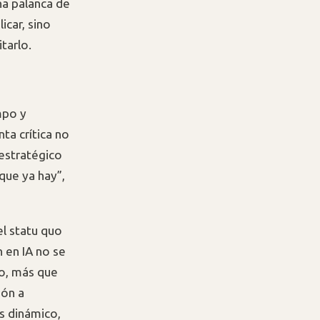
na palanca de
icar, sino
tarlo.
mpo y
ta crítica no
 estratégico
 que ya hay”,
l statu quo
n en IA no se
so, más que
ión a
s dinámico,