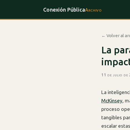
Conexión Pública
Archivo
← Volver al ar
La par
impac
11 de julio de
La inteligenc
McKinsey,
má
proceso oper
tangibles par
escalar esta