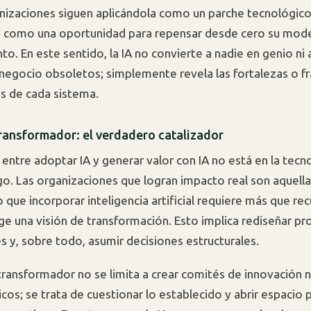
izaciones siguen aplicándola como un parche tecnológico
a como una oportunidad para repensar desde cero su mod
o. En este sentido, la IA no convierte a nadie en genio ni 
egocio obsoletos; simplemente revela las fortalezas o fr
s de cada sistema.
ransformador: el verdadero catalizador
 entre adoptar IA y generar valor con IA no está en la tecno
zgo. Las organizaciones que logran impacto real son aquell
que incorporar inteligencia artificial requiere más que re
ige una visión de transformación. Esto implica rediseñar pr
es y, sobre todo, asumir decisiones estructurales.
 transformador no se limita a crear comités de innovación n
icos; se trata de cuestionar lo establecido y abrir espacio