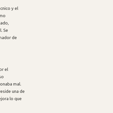
cnico y el
omo
cado,
. Se
rmador de
or el
so
ionaba mal.
 reside una de
ejora lo que