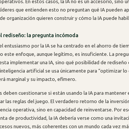
perativos. En estos casos, la IA no es un accesorio, sino u
líderes que entienden esto no preguntan qué IA pueden apl
e organización quieren construir y cómo la IA puede habili
al rediseño: la pregunta incómoda
el entusiasmo por la IA se ha centrado en el ahorro de tie
o este enfoque, aunque legítimo, es insuficiente. La pregun
esta implementar una IA, sino qué posibilidad de rediseño
la inteligencia artificial se usa únicamente para “optimizar lo
erá marginal y su impacto, efímero.
 deben cuestionarse si están usando la IA para mantener e
r las reglas del juego. El verdadero retorno de la inversió
iencia operativa, sino en capacidad de reinventarse. Por e
nta de productividad, la IA debería verse como una invitac
ocesos nuevos, más coherentes con un mundo cada vez má