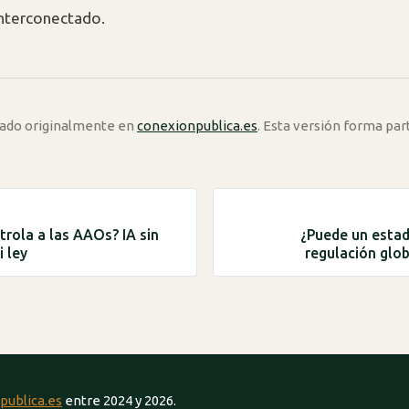
nterconectado.
icado originalmente en
conexionpublica.es
. Esta versión forma par
trola a las AAOs? IA sin
¿Puede un estado
 ley
regulación glob
publica.es
entre 2024 y 2026.