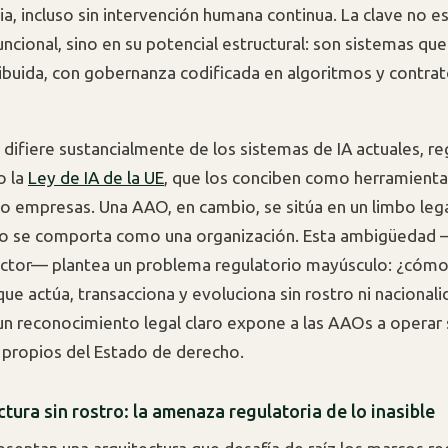
a, incluso sin intervención humana continua. La clave no es
ncional, sino en su potencial estructural: son sistemas qu
ibuida, con gobernanza codificada en algoritmos y contra
difiere sustancialmente de los sistemas de IA actuales, r
o la
Ley de IA de la UE
, que los conciben como herramientas
o empresas. Una AAO, en cambio, se sitúa en un limbo lega
ro se comporta como una organización. Esta ambigüedad
actor— plantea un problema regulatorio mayúsculo: ¿cóm
ue actúa, transacciona y evoluciona sin rostro ni nacionali
un reconocimiento legal claro expone a las AAOs a operar s
propios del Estado de derecho.
tura sin rostro: la amenaza regulatoria de lo inasible