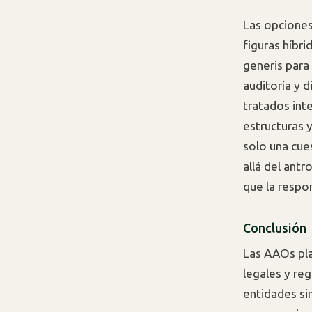
Las opciones
figuras híbri
generis para
auditoría y d
tratados int
estructuras 
solo una cues
allá del ant
que la respo
Conclusión
Las AAOs pla
legales y re
entidades si