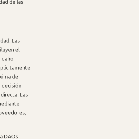
dad de las
idad. Las
iluyen el
a daño
xplícitamente
exima de
 decisión
directa. Las
 mediante
roveedores,
 a DAOs