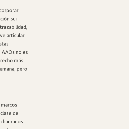
ncorporar
ción sui
trazabilidad,
ve articular
stas
as AAOs no es
derecho más
humana, pero
s marcos
 clase de
sin humanos