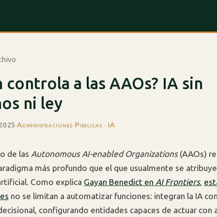
chivo
 controla a las AAOs? IA sin
s ni ley
 2025
·
Administraciones Públicas · IA
to de las
Autonomous AI-enabled Organizations
(AAOs) re
radigma más profundo que el que usualmente se atribuye 
artificial. Como explica
Gayan Benedict en
AI Frontiers
,
est
nes
no se limitan a automatizar funciones: integran la IA c
decisional, configurando entidades capaces de actuar con 