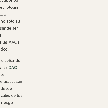
gulatorios
tecnología
cción
 no solo su
esar de ser
a
a las AAOs
tico.
n diseñando
o las
DAO
ste
se actualizan
r desde
scales de los
 riesgo