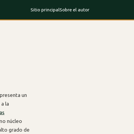
Sitio principal
Sobre el autor
presenta un
a la
as
omo núcleo
alto grado de