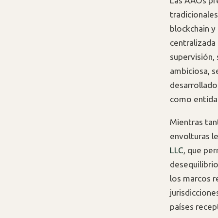
Las AAOs pre
tradicionale
blockchain y
centralizada 
supervisión, 
ambiciosa, s
desarrollad
como entidade
Mientras tan
envolturas l
LLC
, que per
desequilibrio
los marcos r
jurisdiccione
países recep