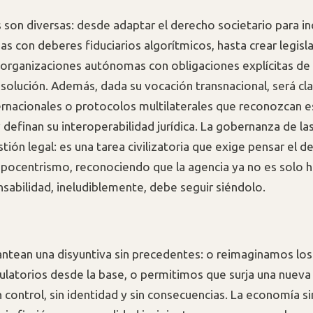
 son diversas: desde adaptar el derecho societario para i
das con deberes fiduciarios algorítmicos, hasta crear legisla
 organizaciones autónomas con obligaciones explícitas de 
isolución. Además, dada su vocación transnacional, será cla
ernacionales o protocolos multilaterales que reconozcan e
y definan su interoperabilidad jurídica. La gobernanza de l
tión legal: es una tarea civilizatoria que exige pensar el 
ropocentrismo, reconociendo que la agencia ya no es solo 
nsabilidad, ineludiblemente, debe seguir siéndolo.
ntean una disyuntiva sin precedentes: o reimaginamos lo
gulatorios desde la base, o permitimos que surja una nueva
n control, sin identidad y sin consecuencias. La economía 