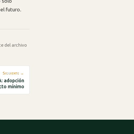
o solo
el futuro.
te del archivo
Siguiente →
A: adopción
cto mínimo