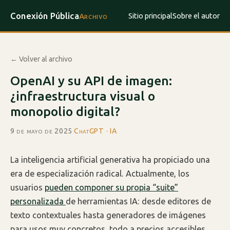
Conexión Pública
Sitio principal
Sobre el autor
Archivo
← Volver al archivo
OpenAI y su API de imagen:
¿infraestructura visual o
monopolio digital?
9 de mayo de 2025
·
ChatGPT · IA
La inteligencia artificial generativa ha propiciado una
era de especialización radical. Actualmente, los
usuarios
pueden componer su propia “suite”
personalizada
de herramientas IA: desde editores de
texto contextuales hasta generadores de imágenes
para usos muy concretos, todo a precios accesibles.