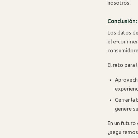
nosotros.
Conclusión:
Los datos de
el e-commerc
consumidores
El reto para 
Aprovecha
experien
Cerrar la
genere su
En un futuro
¿seguiremos