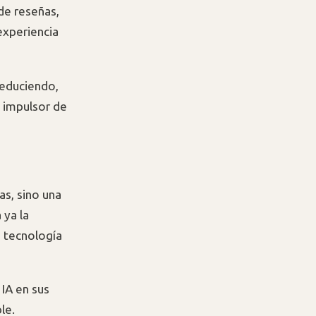
de reseñas,
experiencia
reduciendo,
l impulsor de
s, sino una
 ya la
 tecnología
 IA en sus
le.