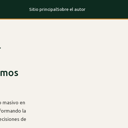
Sitio principal
Sobre el autor
r
amos
to masivo en
sformando la
ecisiones de