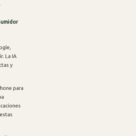
.
sumidor
ogle,
r. La IA
ctas y
phone para
na
icaciones
uestas