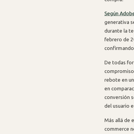
Según Adobe
generativa s
durante la t
febrero de 2
confirmando 
De todas fo
compromiso, 
rebote en un
en comparaci
conversión s
del usuario 
Más allá de e
commerce no 