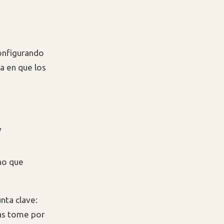
configurando
a en que los
y
ino que
nta clave:
as tome por