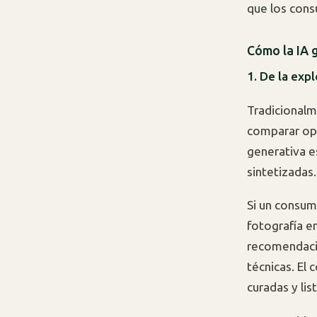
que los cons
Cómo la IA 
1. De la exp
Tradicionalm
comparar opc
generativa e
sintetizadas.
Si un consum
fotografía en
recomendació
técnicas. El
curadas y lis