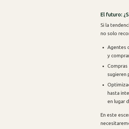
El futuro: ¿
Si la tenden
no solo reco
Agentes d
y compran
Compras p
sugieren 
Optimizac
hasta int
en lugar 
En este esce
necesitaremo