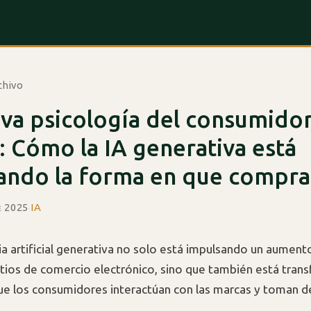
chivo
va psicología del consumido
l: Cómo la IA generativa está
ando la forma en que compr
e 2025
·
IA
cia artificial generativa no solo está impulsando un aumen
 sitios de comercio electrónico, sino que también está tran
e los consumidores interactúan con las marcas y toman d