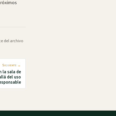
 próximos
te del archivo
Siguiente →
n la sala de
llá del uso
esponsable