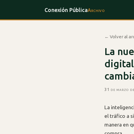
Conexión Pública
Archivo
← Volver al ar
La nue
digita
cambi
31 de marzo d
La inteligen
el tráfico a
manera en qu
compra.