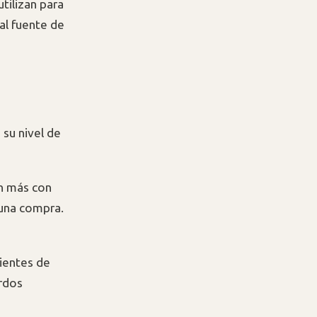
tilizan para
al fuente de
su nivel de
an más con
 una compra.
ientes de
rdos