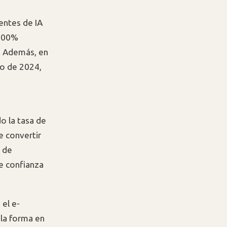
uentes de IA
.300%
. Además, en
io de 2024,
o la tasa de
 convertir
a de
e confianza
 el e-
la forma en