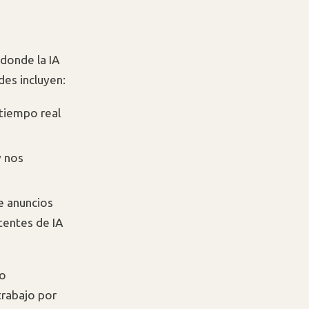
 donde la IA
es incluyen:
tiempo real
y nos
e anuncios
tentes de IA
no
trabajo por