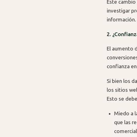
Este cambio e
investigar p
información.
2. ¿Confianz
El aumento d
conversiones
confianza e
Si bien los 
los sitios w
Esto se debe
Miedo a l
que las r
comercial