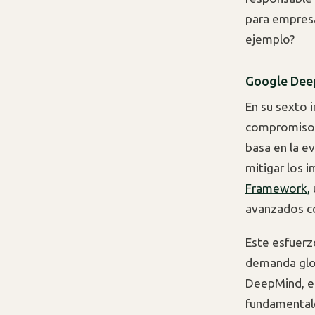
para empres
ejemplo?
Google Deep
En su sexto 
compromiso co
basa en la e
mitigar los 
Framework,
avanzados c
Este esfuerz
demanda glob
DeepMind, el 
fundamental