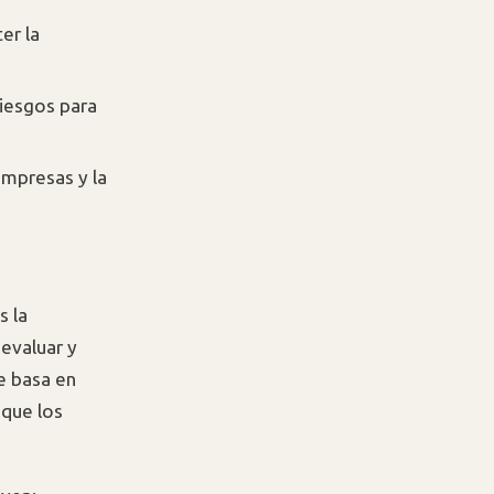
er la
riesgos para
empresas y la
s la
evaluar y
e basa en
 que los