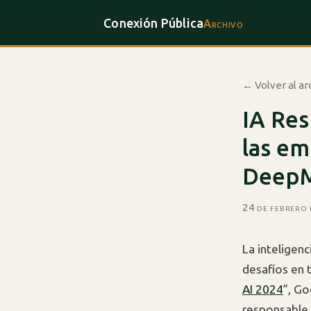
Conexión Pública
Archivo
← Volver al ar
IA Re
las em
DeepM
24 de febrero
La inteligenc
desafíos en 
AI 2024
”, Go
responsable 