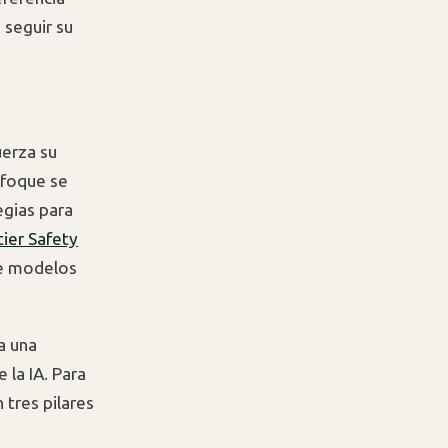
seguir su
erza su
enfoque se
egias para
tier Safety
de modelos
a una
 la IA. Para
 tres pilares