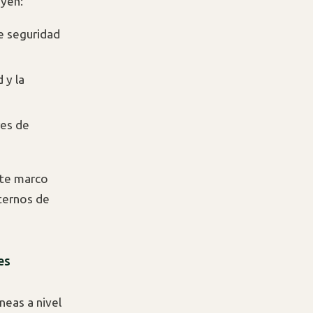
uyen:
de seguridad
 y la
res de
ste marco
ternos de
es
neas a nivel