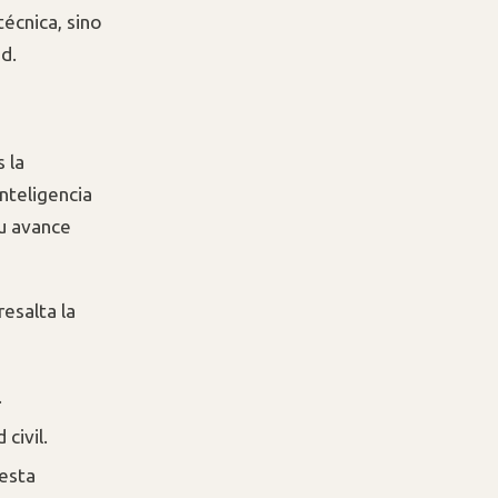
técnica, sino
d.
 la
inteligencia
su avance
esalta la
.
civil.
 esta