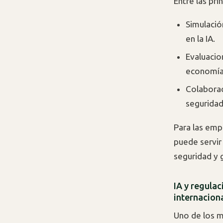
Entre las pri
Simulació
en la IA.
Evaluacio
economía
Colaborac
seguridad
Para las emp
puede servir
seguridad y 
IA y regula
internacion
Uno de los m