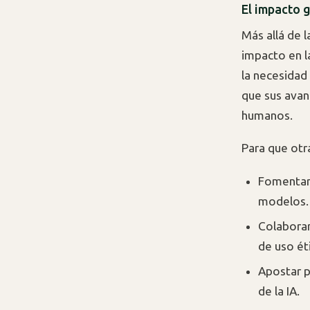
El impacto 
Más allá de 
impacto en l
la necesidad 
que sus avan
humanos.
Para que otr
Fomentar 
modelos.
Colaborar
de uso ét
Apostar p
de la IA.