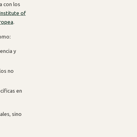
a con los
Institute of
uropea
.
como:
encia y
los no
cíficas en
ales, sino