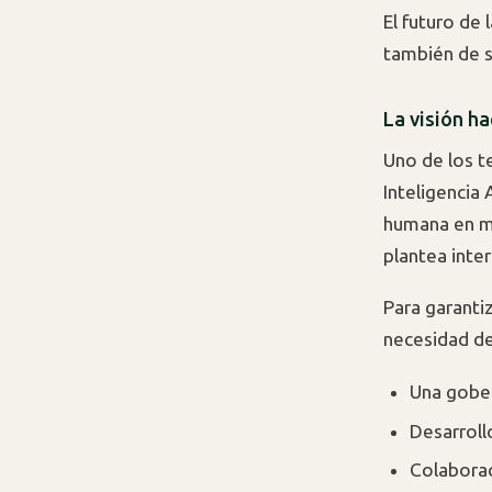
El futuro de 
también de s
La visión ha
Uno de los t
Inteligencia 
humana en mú
plantea inte
Para garanti
necesidad de
Una gober
Desarrollo
Colaborac