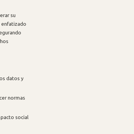
erar su
a enfatizado
asegurando
chos
los datos y
ecer normas
mpacto social