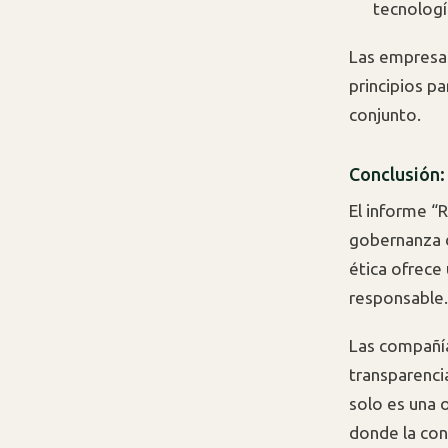
tecnologí
Las empresas
principios p
conjunto.
Conclusión: 
El informe “
gobernanza de
ética ofrece
responsable.
Las compañía
transparenci
solo es una 
donde la conf