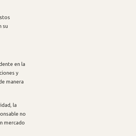
estos
n su
dente en la
aciones y
A de manera
dad, la
ponsable no
 un mercado