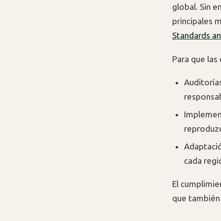
global. Sin 
principales 
Standards a
Para que las
Auditoría
responsab
Implement
reproduzc
Adaptació
cada regi
El cumplimie
que también r