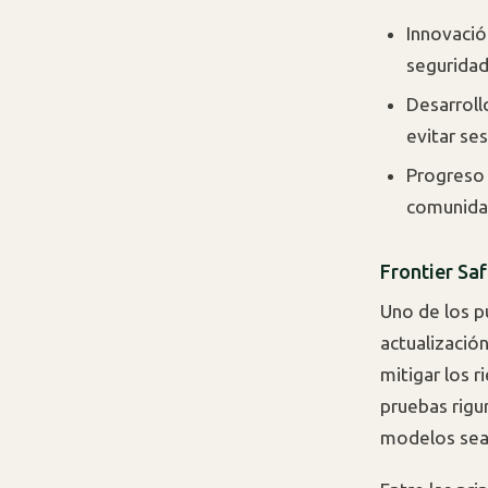
Innovació
seguridad 
Desarroll
evitar se
Progreso 
comunidad
Frontier Sa
Uno de los 
actualizació
mitigar los 
pruebas rigu
modelos sea