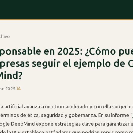
chivo
sponsable en 2025: ¿Cómo p
presas seguir el ejemplo de 
ind?
 de 2025
·
IA
ia artificial avanza a un ritmo acelerado y con ella surgen 
términos de ética, seguridad y gobernanza. En su informe “
ogle DeepMind expone estrategias clave para garantizar u
de la IA y establece estándares que podrían servir como r