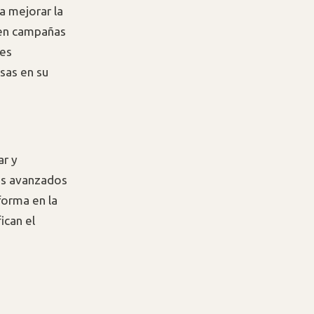
a mejorar la
n en campañas
les
sas en su
ar y
tos avanzados
forma en la
ican el