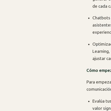
de cada 
Chatbots 
asistente
experienc
Optimizac
Learning,
ajustar c
Cómo empezar
Para empezar
comunicación
Evalúa tus
valor sig