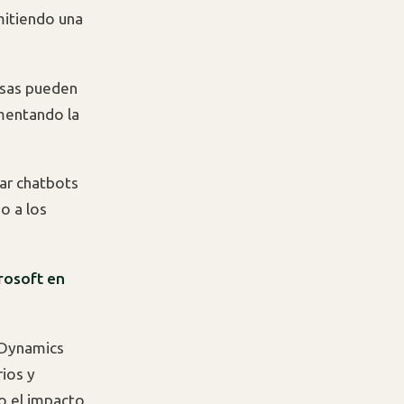
itiendo una
esas pueden
umentando la
tar chatbots
o a los
crosoft en
 Dynamics
ios y
o el impacto