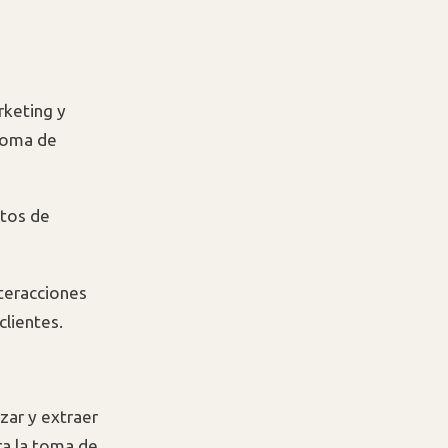
rketing y
 toma de
atos de
nteracciones
clientes.
zar y extraer
ra la toma de