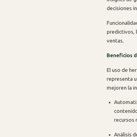
decisiones i
Funcionalida
predictivos, 
ventas.
Beneficios d
El uso de he
representa u
mejoren la in
Automatiz
contenido
recursos 
Análisis 