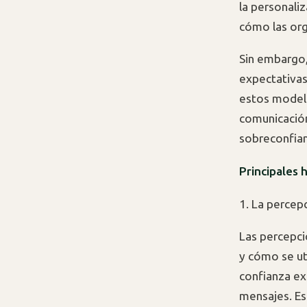
la personaliz
cómo las org
Sin embargo
expectativa
estos modelo
comunicación
sobreconfian
Principales 
1. La percep
Las percepci
y cómo se ut
confianza exc
mensajes. Est