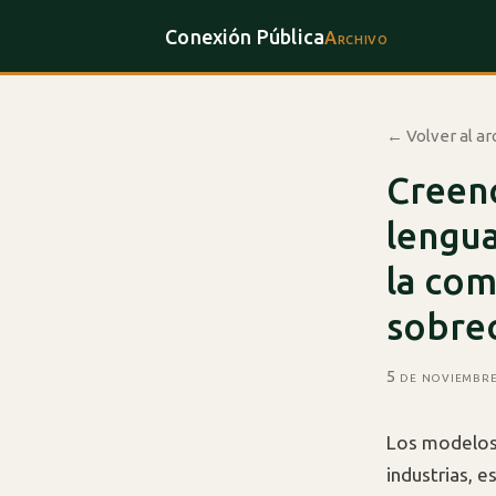
Conexión Pública
Archivo
← Volver al ar
Creen
lengua
la com
sobrec
5 de noviembr
Los modelos 
industrias, 