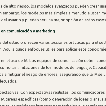
es de alto riesgo, los modelos avanzados pueden crear una
in embargo, los modelos más simples a menudo ajustan me
 del usuario y pueden ser una mejor opción en estos casos
s en comunicación y marketing
 del estudio ofrecen varias lecciones prácticas para el sec
. Aquí algunos enfoques útiles para aplicar este conocimi
 en el uso de IA: Los equipos de comunicación deben conoc
como las limitaciones de los modelos de lenguaje. Capacit
a a mitigar el riesgo de errores, asegurando que la IA se 
decuados.
pectativas: Con expectativas realistas, los comunicadore
 IA tareas específicas (como generación de ideas o análisi
ervan las revisiones humanas para trabajos que requieren