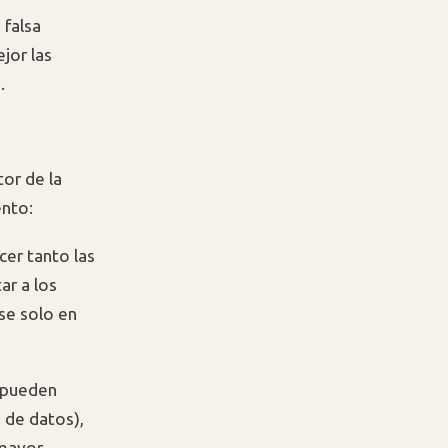
 falsa
jor las
.
tor de la
ento:
er tanto las
ar a los
use solo en
s pueden
s de datos),
 mayor