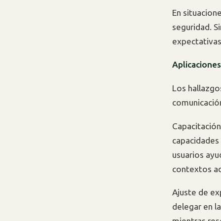
En situacion
seguridad. S
expectativas
Aplicacione
Los hallazgos
comunicación
Capacitación
capacidades 
usuarios ayud
contextos a
Ajuste de ex
delegar en la
mientras res