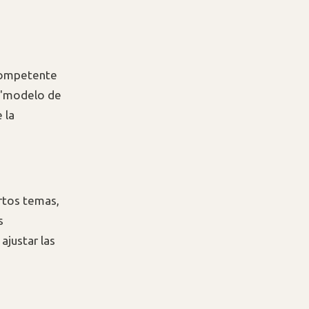
 competente
e "modelo de
 la
rtos temas,
s
ajustar las