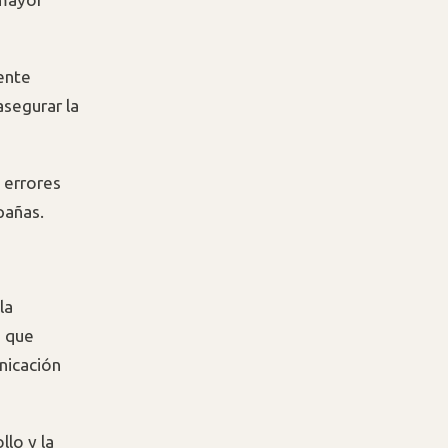
ente
segurar la
 errores
pañas.
la
a que
nicación
llo y la