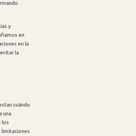
formando
ias y
nfiamos en
aciones en la
vitar la
fectan cuándo
a una
 los
 limitaciones