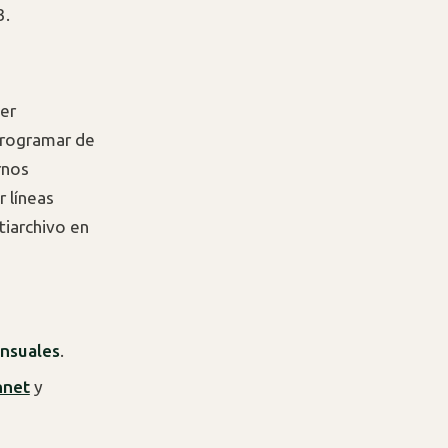
3.
ier
 programar de
rnos
 líneas
tiarchivo en
ensuales
.
nnet
y