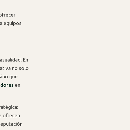
ofrecer
ra equipos
asualidad. En
iativa no solo
sino que
adores
en
atégica:
e ofrecen
reputación