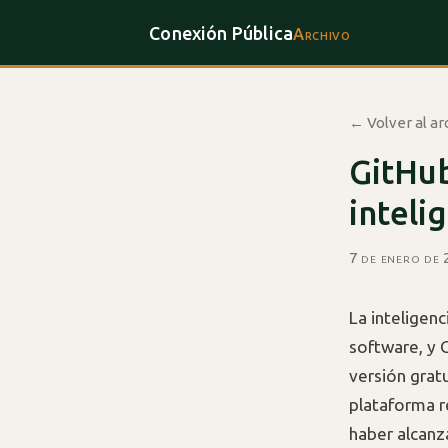
Conexión Pública
Archivo
← Volver al ar
GitHub
inteli
7 de enero de
La inteligen
software, y 
versión gratu
plataforma r
haber alcanz