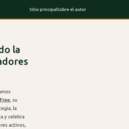
Sitio principal
Sobre el autor
do la
ladores
lamos
 Free
, su
egia, la
a y celebra
res activos,