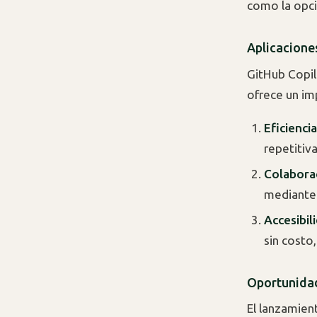
como la opc
Aplicacione
GitHub Copil
ofrece un im
Eficiencia
repetitiv
Colabora
mediante 
Accesibil
sin costo
Oportunidad
El lanzamien