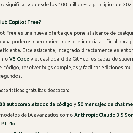
to significativo desde los 100 millones a principios de 202
Hub Copilot Free?
ot Free es una nueva oferta que pone al alcance de cualqu
r una poderosa herramienta de inteligencia artificial para
ficiente. Este asistente, integrado directamente en ento
como
VS Code
y el dashboard de GitHub, es capaz de sugerir
 código, resolver bugs complejos y facilitar ediciones mul
segundos.
acterísticas gratuitas destacan:
00 autocompletados de código
y
50 mensajes de chat m
 modelos de IA avanzados como
Anthropic Claude 3.5 So
GPT-4o
.