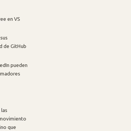
ree en VS
 sus
ad de GitHub
kedIn pueden
ramadores
 las
e movimiento
sino que