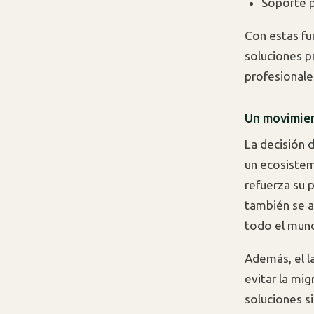
Soporte 
Con estas fu
soluciones p
profesionale
Un movimien
La decisión d
un ecosistema
refuerza su 
también se a
todo el mun
Además, el l
evitar la mi
soluciones s