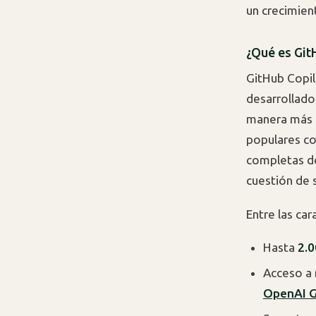
un crecimien
¿Qué es Git
GitHub Copil
desarrollado
manera más e
populares 
completas de
cuestión de 
Entre las car
Hasta
2.0
Acceso a
OpenAI 