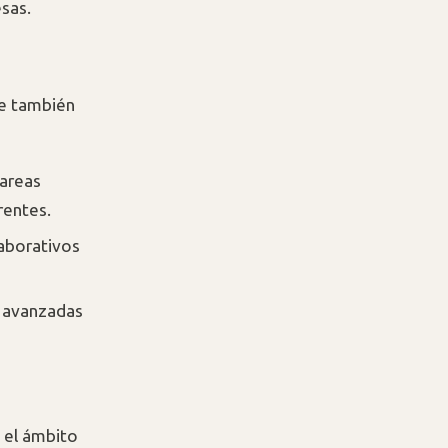
sas.
ue también
tareas
rentes.
laborativos
 avanzadas
 el ámbito