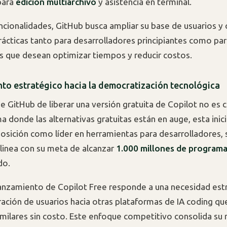
para
edición multiarchivo
y asistencia en terminal.
ncionalidades, GitHub busca ampliar su base de usuarios y 
rácticas tanto para desarrolladores principiantes como pa
s que desean optimizar tiempos y reducir costos.
to estratégico hacia la democratización tecnológica
e GitHub de liberar una versión gratuita de Copilot no es c
 donde las alternativas gratuitas están en auge, esta inic
posición como líder en herramientas para desarrolladores, 
linea con su meta de alcanzar
1.000 millones de program
do.
anzamiento de Copilot Free responde a una necesidad estr
gración de usuarios hacia otras plataformas de IA coding qu
imilares sin costo. Este enfoque competitivo consolida su 