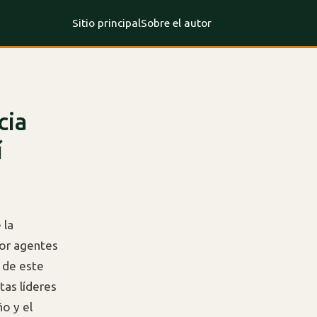
Sitio principal
Sobre el autor
cia
í
 la
por agentes
 de este
as líderes
o y el