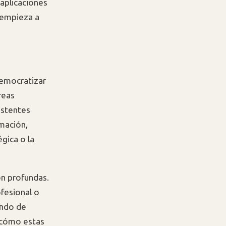
 aplicaciones
 empieza a
democratizar
reas
istentes
amación,
gica o la
on profundas.
ofesional o
undo de
n cómo estas