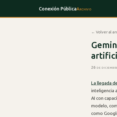
Conexión Pública
Archivo
← Volver al ar
Gemini
artifi
26 de diciembr
La llegada d
inteligencia 
AI con capac
modelo, como
como Google 