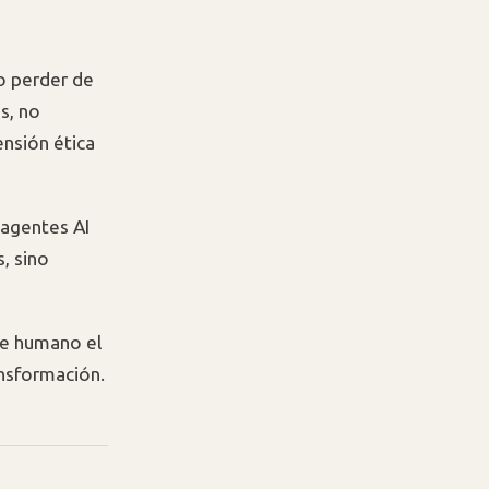
o perder de
s, no
nsión ética
 agentes AI
, sino
ue humano el
nsformación.