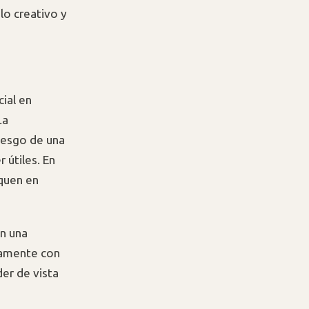
lo creativo y
cial en
La
riesgo de una
 útiles. En
quen en
en una
damente con
der de vista