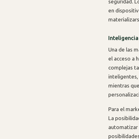
seguridad. 
en dispositi
materializars
Inteligencia 
Una de las m
el acceso a 
complejas ta
inteligente
mientras que
personalizac
Para el mark
La posibilid
automatizar 
posibilidade