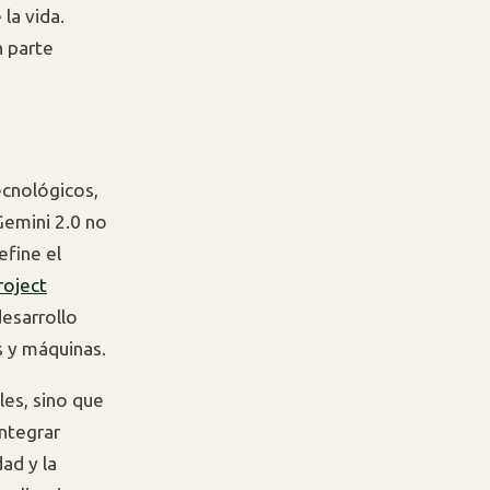
la vida.
n parte
tecnológicos,
Gemini 2.0 no
efine el
roject
desarrollo
s y máquinas.
les, sino que
ntegrar
ad y la