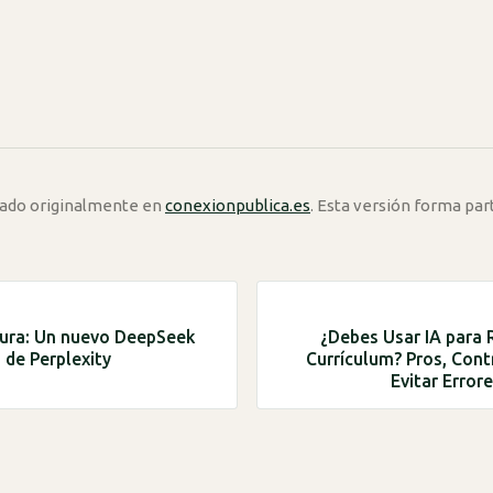
icado originalmente en
conexionpublica.es
. Esta versión forma par
sura: Un nuevo DeepSeek
¿Debes Usar IA para 
 de Perplexity
Currículum? Pros, Con
Evitar Erro