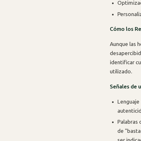
Optimizac
Personali
Cómo los Re
Aunque las h
desapercibid
identificar 
utilizado.
Señales de 
Lenguaje 
autentici
Palabras 
de "basta
ser indica