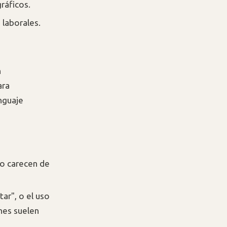
ráficos.
 laborales.
n
ara
nguaje
ro carecen de
ar", o el uso
nes suelen