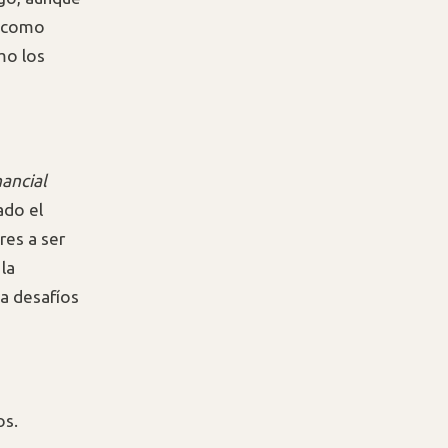
s como
mo los
nancial
ado el
res a ser
la
a desafíos
os.