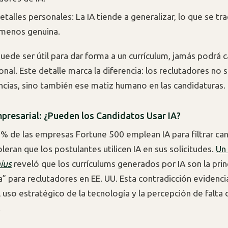
etalles personales: La IA tiende a generalizar, lo que se tr
 menos genuina.
 puede ser útil para dar forma a un currículum, jamás podrá c
nal. Este detalle marca la diferencia: los reclutadores no 
cias, sino también ese matiz humano en las candidaturas.
mpresarial: ¿Pueden los Candidatos Usar IA?
% de las empresas Fortune 500 emplean IA para filtrar ca
eran que los postulantes utilicen IA en sus solicitudes.
Un
ius
reveló que los currículums generados por IA son la prin
a” para reclutadores en EE. UU. Esta contradicción evidenci
l uso estratégico de la tecnología y la percepción de falta 
.