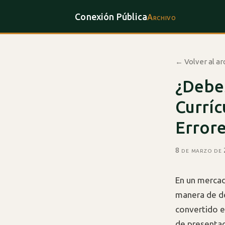
Conexión Pública
Archivo
← Volver al ar
¿Debes
Curríc
Error
8 de marzo de
En un mercad
manera de des
convertido e
de presentac