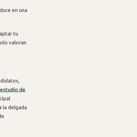
aduce en una
aptar tu
solo valoran
ndidatos,
 estudio de
cipal
a la delgada
de