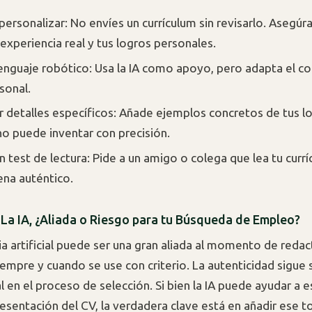
 personalizar: No envíes un currículum sin revisarlo. Asegúr
 experiencia real y tus logros personales.
 lenguaje robótico: Usa la IA como apoyo, pero adapta el co
sonal.
r detalles específicos: Añade ejemplos concretos de tus lo
 no puede inventar con precisión.
n test de lectura: Pide a un amigo o colega que lea tu currí
ena auténtico.
 La IA, ¿Aliada o Riesgo para tu Búsqueda de Empleo?
ia artificial puede ser una gran aliada al momento de redac
iempre y cuando se use con criterio. La autenticidad sigue
l en el proceso de selección. Si bien la IA puede ayudar a e
resentación del CV, la verdadera clave está en añadir ese 