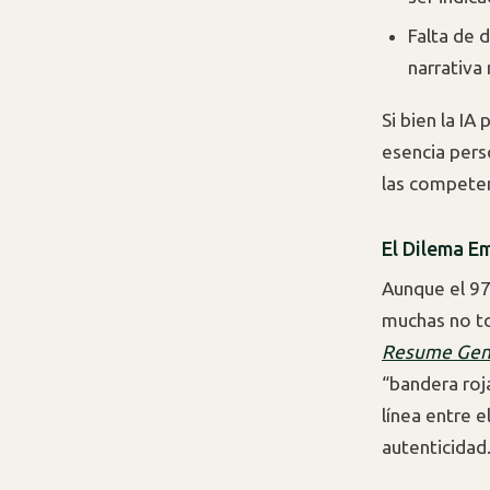
Falta de d
narrativa
Si bien la IA
esencia perso
las competen
El Dilema E
Aunque el 97
muchas no tol
Resume Gen
“bandera roj
línea entre e
autenticidad