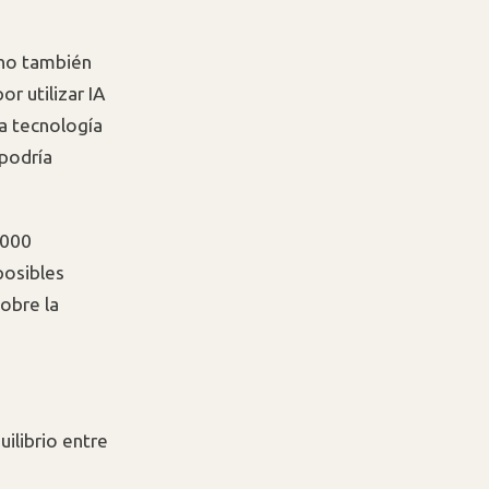
ino también
r utilizar IA
La tecnología
 podría
.000
posibles
obre la
uilibrio entre