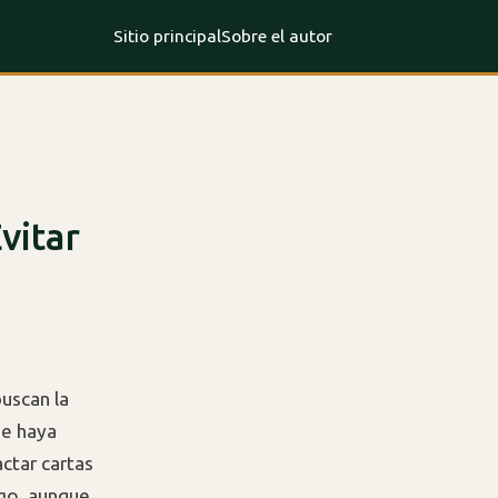
Sitio principal
Sobre el autor
vitar
uscan la
se haya
ctar cartas
rgo, aunque