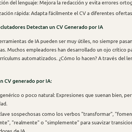
ión del lenguaje: Mejora la redacción y evita errores ortog
zación rápida: Adapta fácilmente el CV a diferentes ofertas
clutadores Detectan un CV Generado por IA
erramientas de IA pueden ser muy útiles, no siempre pasa
as. Muchos empleadores han desarrollado un ojo crítico p
currículums automatizados. ¿Cómo lo hacen? A través del le
un CV generado por IA:
genérico o poco natural: Expresiones que suenan bien, pe
dad.
clave sospechosas como los verbos "transformar", "foment
nte", "realmente" o "simplemente" para suavizar transicio
dores de IA.