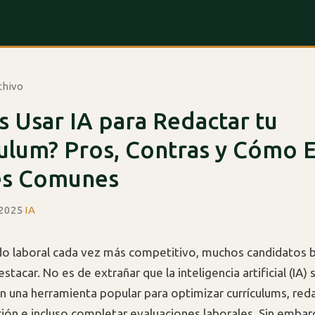
chivo
 Usar IA para Redactar tu
ulum? Pros, Contras y Cómo E
es Comunes
 2025
·
IA
o laboral cada vez más competitivo, muchos candidatos b
tacar. No es de extrañar que la inteligencia artificial (IA) 
n una herramienta popular para optimizar currículums, reda
ión e incluso completar evaluaciones laborales. Sin emba