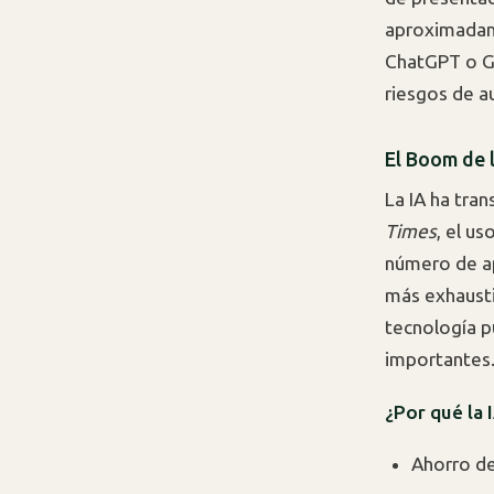
aproximadame
ChatGPT o Go
riesgos de a
El Boom de 
La IA ha tra
Times
, el u
número de ap
más exhaustiv
tecnología p
importantes
¿Por qué la 
Ahorro de