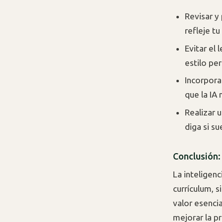
Revisar y
refleje tu
Evitar el
estilo per
Incorpora
que la IA
Realizar u
diga si su
Conclusión:
La inteligenc
currículum, s
valor esencia
mejorar la p