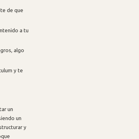
ate de que
ntenido a tu
gros, algo
culum y te
tar un
 siendo un
structurar y
toque