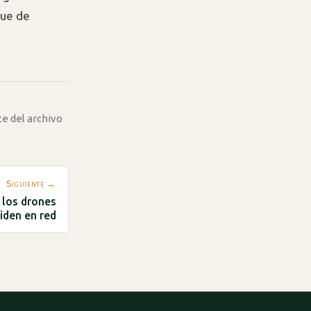
que de
te del archivo
Siguiente →
o los drones
iden en red