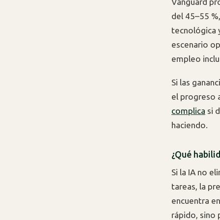
Vanguard pro
del 45–55 %,
tecnológica 
escenario op
empleo inclu
Si las gananc
el progreso 
complica
si 
haciendo.
¿Qué habili
Si la IA no e
tareas, la pr
encuentra en
rápido, sino 