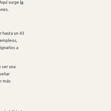
 Aquí surge
la
ones.
r hasta un 43
r empleos,
signarlos a
 ser una
iseñar
ir más