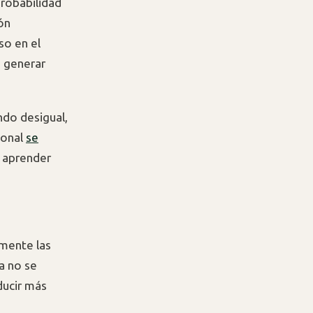
robabilidad
ón
so en el
n generar
ndo desigual,
ional
se
s aprender
lmente las
a no se
ducir más