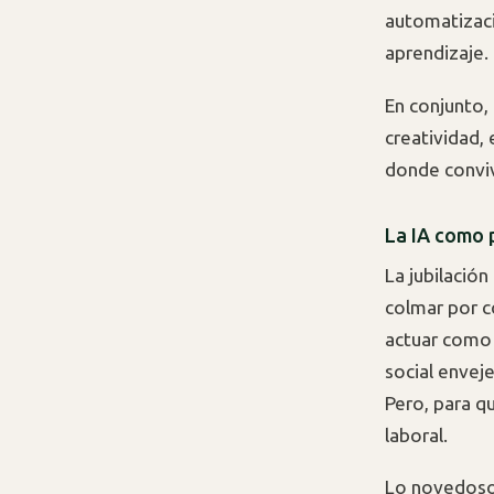
automatizaci
aprendizaje.
En conjunto, 
creatividad, 
donde convi
La IA como 
La jubilació
colmar por c
actuar como 
social envej
Pero, para q
laboral.
Lo novedoso 