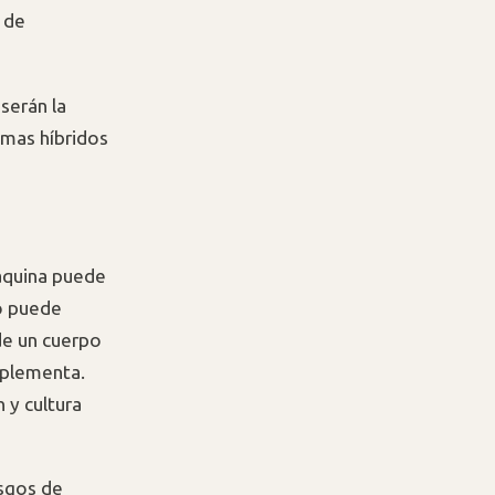
 de
 serán la
temas híbridos
áquina puede
o puede
de un cuerpo
mplementa.
 y cultura
esgos de