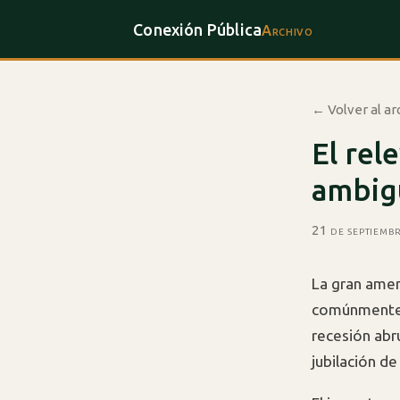
Conexión Pública
Archivo
← Volver al ar
El rel
ambigu
21 de septiemb
La gran amen
comúnmente 
recesión abru
jubilación d