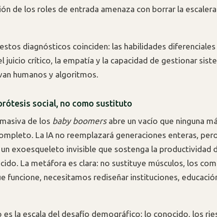
ón de los roles de entrada amenaza con borrar la escalera
estos diagnósticos coinciden: las habilidades diferenciales
el juicio crítico, la empatía y la capacidad de gestionar sis
van humanos y algoritmos.
prótesis social, no como sustituto
n masiva de los
baby boomers
abre un vacío que ninguna m
ompleto. La IA no reemplazará generaciones enteras, per
un exoesqueleto invisible que sostenga la productividad 
ecido. La metáfora es clara: no sustituye músculos, los co
ue funcione, necesitamos rediseñar instituciones, educación
es la escala del desafío demográfico; lo conocido, los ri