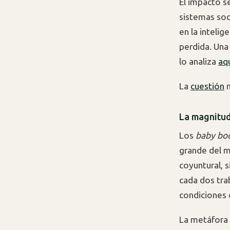
El impacto s
sistemas soc
en la intelig
perdida. Una
lo analiza
aq
La
cuestión
n
La magnitud
Los
baby bo
grande del m
coyuntural, 
cada dos tra
condiciones 
La metáfora 