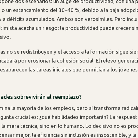
pone dos escenarios: un auge de productividad, con una p
 o un estancamiento del 30–40 %, debido a la baja adopci
y a déficits acumulados. Ambos son verosímiles. Pero inclu
timista acecha un riesgo: la productividad puede crecer si
sivo.
ias no se redistribuyen y el acceso a la formación sigue sie
acabará por erosionar la cohesión social. El relevo generac
desaparecen las tareas iniciales que permitían a los jóvene
dades sobrevivirán al reemplazo?
limina la mayoría de los empleos, pero sí transforma radica
egunta crucial es: ¿qué habilidades importarán? La respuest
 la mera técnica, sino en lo humano. Lo decisivo no es pro
pensar mejor, la eficiencia sin inclusión es insostenible, y la