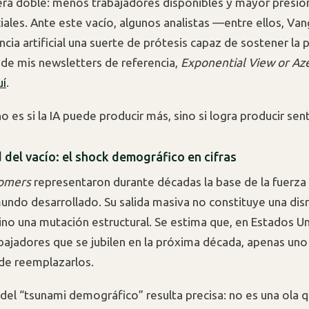
erá doble: menos trabajadores disponibles y mayor presió
iales. Ante este vacío, algunos analistas —entre ellos, V
encia artificial una suerte de prótesis capaz de sostener la
 de mis newsletters de referencia,
Exponential View or A
uí
.
o es si la IA puede producir más, sino si logra producir sen
 del vacío: el shock demográfico en cifras
omers
representaron durante décadas la base de la fuerza
undo desarrollado. Su salida masiva no constituye una dis
sino una mutación estructural. Se estima que, en Estados U
bajadores que se jubilen en la próxima década, apenas uno
de reemplazarlos.
del “tsunami demográfico” resulta precisa: no es una ola 