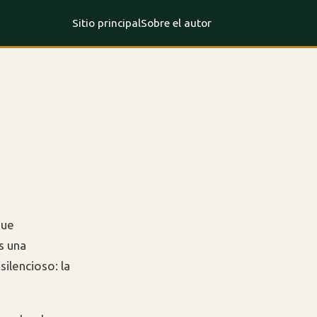
Sitio principal
Sobre el autor
a
que
s una
silencioso: la