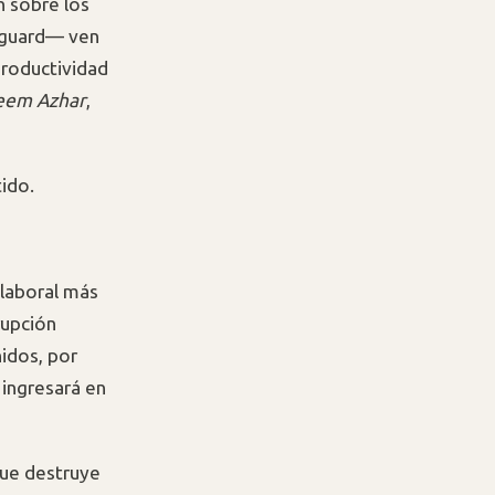
n sobre los
anguard— ven
 productividad
zeem Azhar
,
tido.
 laboral más
rupción
nidos, por
 ingresará en
que destruye