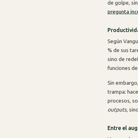
de golpe, si
pregunta in
Productivida
Según Vangua
% de sus tare
sino de redef
funciones de
Sin embargo,
trampa: hacer
procesos, sol
outputs
, si
Entre el au