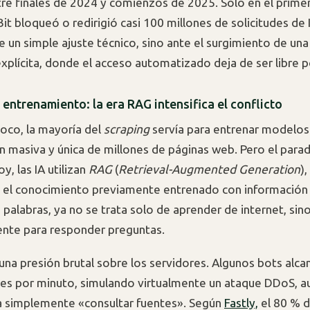
re finales de 2024 y comienzos de 2025. Solo en el primer
Bit bloqueó o redirigió casi 100 millones de solicitudes de 
 un simple ajuste técnico, sino ante el surgimiento de un
explícita, donde el acceso automatizado deja de ser libre 
 entrenamiento: la era RAG intensifica el conflicto
oco, la mayoría del
scraping
servía para entrenar modelos 
n masiva y única de millones de páginas web. Pero el para
, las IA utilizan
RAG
(
Retrieval-Augmented Generation
)
 el conocimiento previamente entrenado con información
s palabras, ya no se trata solo de aprender de internet, sino
nte para responder preguntas.
una presión brutal sobre los servidores. Algunos bots alca
des por minuto, simulando virtualmente un ataque DDoS, a
a simplemente «consultar fuentes». Según
Fastly,
el 80 % d