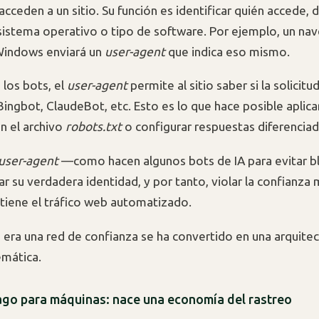
cceden a un sitio. Su función es identificar quién accede,
 sistema operativo o tipo de software. Por ejemplo, un na
indows enviará un
user-agent
que indica eso mismo.
 los bots, el
user-agent
permite al sitio saber si la solicit
ingbot, ClaudeBot, etc. Esto es lo que hace posible aplica
en el archivo
robots.txt
o configurar respuestas diferenciad
user-agent
—como hacen algunos bots de IA para evitar
ar su verdadera identidad, y por tanto, violar la confianza
stiene el tráfico web automatizado.
 era una red de confianza se ha convertido en una arquite
emática.
go para máquinas: nace una economía del rastreo