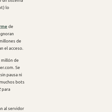
o un sistema
t) lo
orme
de
 ignoran
millones de
an el acceso.
n millón de
cer.com. Se
in pausa ni
: muchos bots
t
para
n al servidor