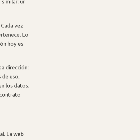
similar: un
. Cada vez
ertenece. Lo
ión hoy es
sa dirección:
s de uso,
n los datos.
 contrato
al. La web