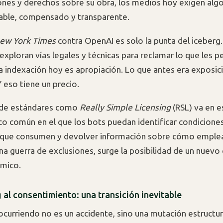
es y derechos sobre su obra, los medios hoy exigen algo 
able, compensado y transparente.
ew York Times
contra OpenAI es solo la punta del iceberg
xploran vías legales y técnicas para reclamar lo que les p
a indexación hoy es apropiación. Lo que antes era exposic
Y eso tiene un precio.
n de estándares como
Really Simple Licensing
(RSL) va en e
co común en el que los bots puedan identificar condicione
 que consumen y devolver información sobre cómo emplea
una guerra de exclusiones, surge la posibilidad de un nuevo
tmico.
g
al consentimiento: una transición inevitable
ocurriendo no es un accidente, sino una mutación estructur