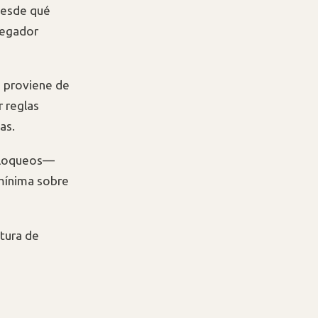
 desde qué
vegador
ud proviene de
r reglas
as.
 bloqueos—
 mínima sobre
ctura de