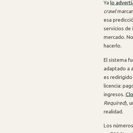
Ya
lo advert
crawl
marcarí
esa predicci
servicios de
mercado. No 
hacerlo.
El sistema f
adaptado a a
es redirigido
licencia: pag
ingresos.
Clo
Required
), 
realidad.
Los números 