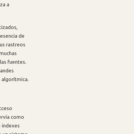
za a
tizados,
resencia de
us rastreos
n muchas
las fuentes.
randes
 algorítmica.
acceso
servía como
o indexes