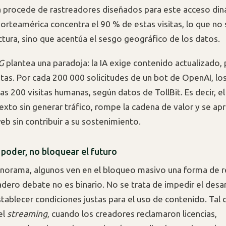
a procede de rastreadores diseñados para este acceso din
orteamérica concentra el 90 % de estas visitas, lo que no 
uctura, sino que acentúa el sesgo geográfico de los datos.
G
plantea una paradoja: la IA exige contenido actualizado,
itas. Por cada 200 000 solicitudes de un bot de OpenAI, lo
as 200 visitas humanas, según datos de TollBit. Es decir, 
exto sin generar tráfico, rompe la cadena de valor y se ap
eb sin contribuir a su sostenimiento.
 poder, no bloquear el futuro
norama, algunos ven en el bloqueo masivo una forma de re
adero debate no es binario. No se trata de impedir el desar
establecer condiciones justas para el uso de contenido. Tal
el
streaming
, cuando los creadores reclamaron licencias,