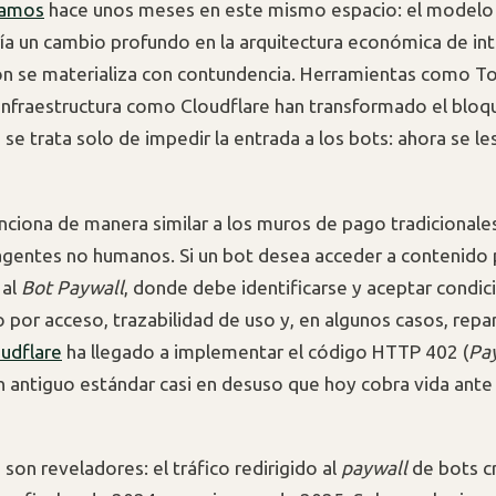
íamos
hace unos meses en este mismo espacio: el model
a un cambio profundo en la arquitectura económica de int
ón se materializa con contundencia. Herramientas como Tol
 infraestructura como Cloudflare han transformado el bloq
se trata solo de impedir la entrada a los bots: ahora se le
unciona de manera similar a los muros de pago tradicionale
gentes no humanos. Si un bot desea acceder a contenido 
 al
Bot Paywall
, donde debe identificarse y aceptar condic
o por acceso, trazabilidad de uso y, en algunos casos, repa
udflare
ha llegado a implementar el código HTTP 402 (
Pa
un antiguo estándar casi en desuso que hoy cobra vida ante
son reveladores: el tráfico redirigido al
paywall
de bots c