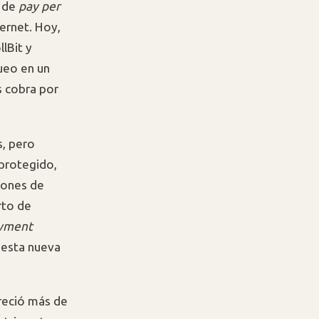
o de
pay per
ernet. Hoy,
lBit y
ueo en un
s cobra por
s, pero
protegido,
iones de
rto de
yment
 esta nueva
reció más de