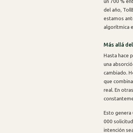
un 700 % ent
del año, Toll
estamos ante
algorítmica 
Más allá del
Hasta hace p
una absorció
cambiado. Hoy
que combina
real. En otra
constanteme
Esto genera 
000 solicitu
intención se