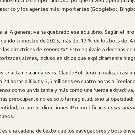
urante mucho tiempo funcionó, porque la web operaba baj
escrito y los agentes más importantes (Googlebot, Bingbo
e la IA generativa ha quebrado ese equilibrio. Según el
inf
segundo trimestre de 2025, más del 13 % de los bots de IA
 las directrices de
robots.txt
. Esto equivale a decenas de 
torizadas al mes, incluso en sitios que explícitamente nieg
s resultan escandalosos
: ClaudeBot llegó a realizar casi u
n 24 horas a iFixit y 3,5 millones en cuatro horas a Freelan
os como un visitante y más como una fuerza extractiva, s
más preocupante no es solo la magnitud, sino la opacidad
dentidad, rotan sus direcciones IP o modifican su
user-agen
queos.
t
es una cadena de texto que los navegadores y bots envía