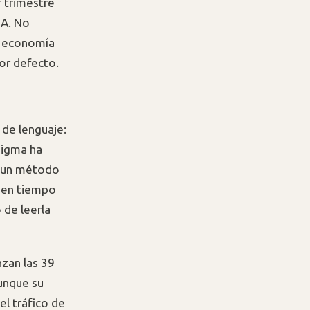
 trimestre
IA. No
a economía
por defecto.
de lenguaje:
digma ha
, un método
 en tiempo
 de leerla
nzan las 39
unque su
el tráfico de