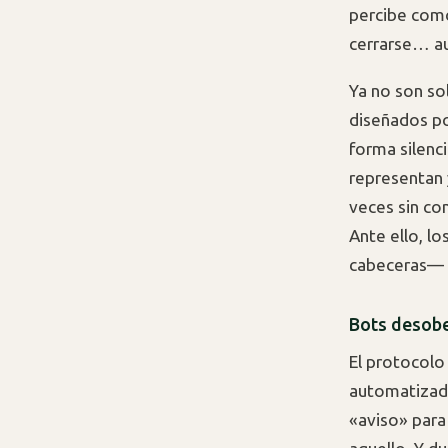
percibe como
cerrarse… au
Ya no son so
diseñados por
forma silenc
representan 
veces sin con
Ante ello, l
cabeceras—
Bots desobe
El protocol
automatizado
«aviso» para