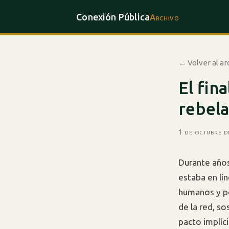
Conexión Pública
Archivo
← Volver al ar
El fin
rebela
1 de octubre 
Durante años
estaba en lín
humanos y po
de la red, s
pacto implíc