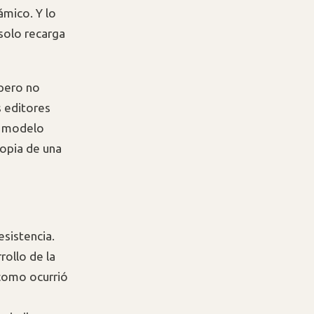
ámico. Y lo
solo recarga
 pero no
s editores
el modelo
ropia de una
sistencia.
rollo de la
 como ocurrió