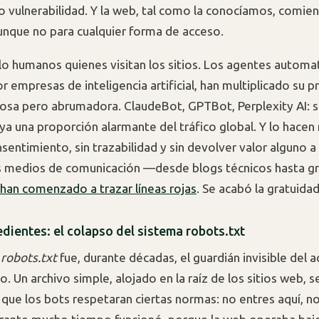
 vulnerabilidad. Y la web, tal como la conocíamos, comien
nque no para cualquier forma de acceso.
lo humanos quienes visitan los sitios. Los agentes automa
 empresas de inteligencia artificial, han multiplicado su p
iosa pero abrumadora. ClaudeBot, GPTBot, Perplexity AI: s
ya una proporción alarmante del tráfico global. Y lo hace
sentimiento, sin trazabilidad y sin devolver valor alguno a 
os medios de comunicación —desde blogs técnicos hasta g
han comenzado a trazar líneas rojas
. Se acabó la gratuidad
dientes: el colapso del sistema robots.txt
o
robots.txt
fue, durante décadas, el guardián invisible del 
. Un archivo simple, alojado en la raíz de los sitios web, 
 que los bots respetaran ciertas normas: no entres aquí, n