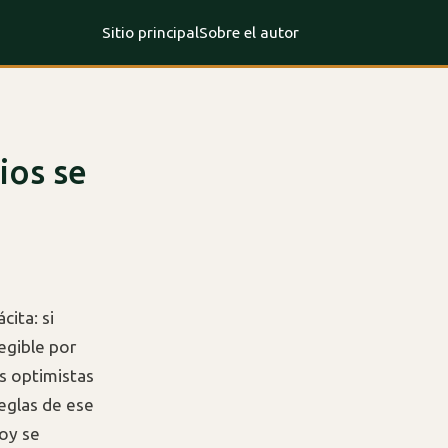
Sitio principal
Sobre el autor
ios se
cita: si
legible por
os optimistas
reglas de ese
hoy se