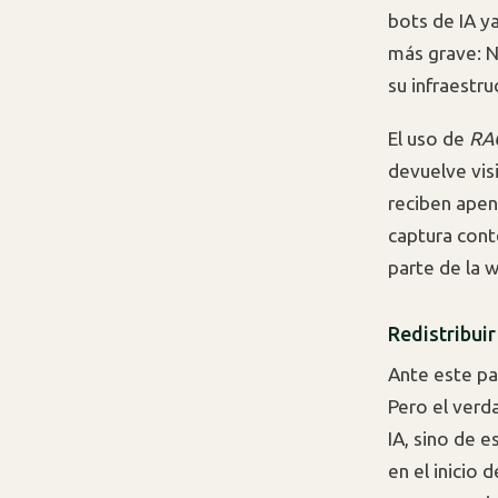
bots de IA y
más grave: N
su infraestr
El uso de
RA
devuelve vis
reciben apen
captura cont
parte de la w
Redistribuir
Ante este pa
Pero el verd
IA, sino de 
en el inicio d