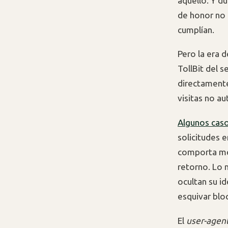
aquello. Y d
de honor no 
cumplían.
Pero la era d
TollBit del 
directamente
visitas no au
Algunos caso
solicitudes e
comporta men
retorno. Lo 
ocultan su i
esquivar blo
El
user-agen