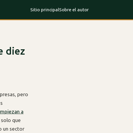
Sitio principal
Sobre el autor
e diez
mpresas, pero
us
mpiezan a
 solo que
o un sector