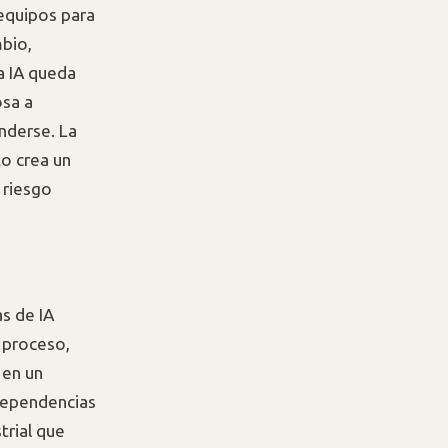
equipos para
mbio,
a IA queda
osa a
nderse. La
o crea un
 riesgo
s de IA
 proceso,
 en un
 dependencias
trial que