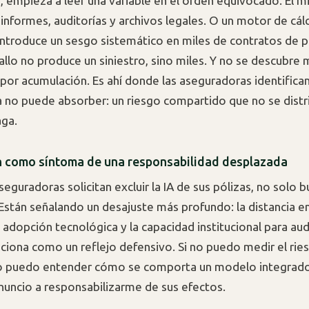
n, empieza a leer una variable en el orden equivocado. El 
 informes, auditorías y archivos legales. O un motor de cál
introduce un sesgo sistemático en miles de contratos de 
fallo no produce un siniestro, sino miles. Y no se descubre
o por acumulación. Es ahí donde las aseguradoras identifica
no puede absorber: un riesgo compartido que no se distri
aga.
n como síntoma de una responsabilidad desplazada
eguradoras solicitan excluir la IA de sus pólizas, no solo 
Están señalando un desajuste más profundo: la distancia en
adopción tecnológica y la capacidad institucional para audi
nciona como un reflejo defensivo. Si no puedo medir el rie
 no puedo entender cómo se comporta un modelo integrado
nuncio a responsabilizarme de sus efectos.