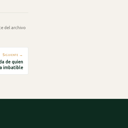
te del archivo
Siguiente →
da de quien
a imbatible