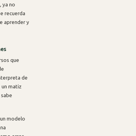
, ya no
ue recuerda
e aprender y
nes
ersos que
de
nterpreta de
 un matiz
 sabe
s un modelo
una