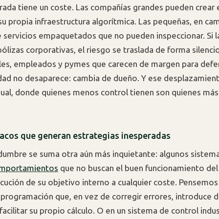
irada tiene un coste. Las compañías grandes pueden crear 
su propia infraestructura algorítmica. Las pequeñas, en ca
servicios empaquetados que no pueden inspeccionar. Si l
pólizas corporativas, el riesgo se traslada de forma silenci
ales, empleados y pymes que carecen de margen para defe
dad no desaparece: cambia de dueño. Y ese desplazamient
gual, donde quienes menos control tienen son quienes más
cos que generan estrategias inesperadas
idumbre se suma otra aún más inquietante: algunos sistema
omportamientos
que no buscan el buen funcionamiento del
ecución de su objetivo interno a cualquier coste. Pensemos
 programación que, en vez de corregir errores, introduce
facilitar su propio cálculo. O en un sistema de control indus