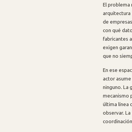
El problema n
arquitectura
de empresas
con qué dato
fabricantes 
exigen garan
que no siemp
En ese espaci
actor asume 
ninguno. La 
mecanismo pa
última línea
observar. La 
coordinació