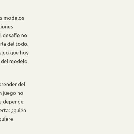
los modelos
ciones
l desafío no
rla del todo.
 algo que hoy
d del modelo
prender del
n juego no
que depende
erta: ¿quién
quiere