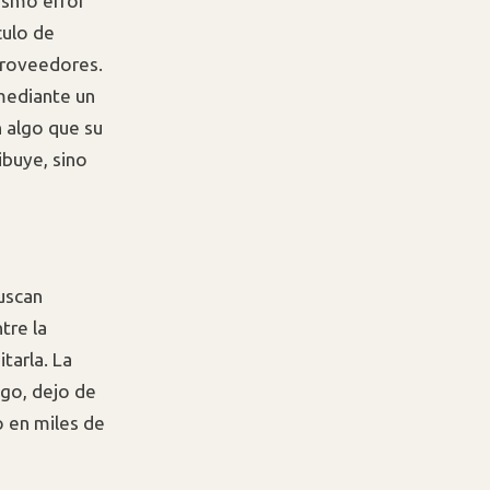
mismo error
culo de
proveedores.
 mediante un
n algo que su
buye, sino
buscan
tre la
tarla. La
sgo, dejo de
 en miles de