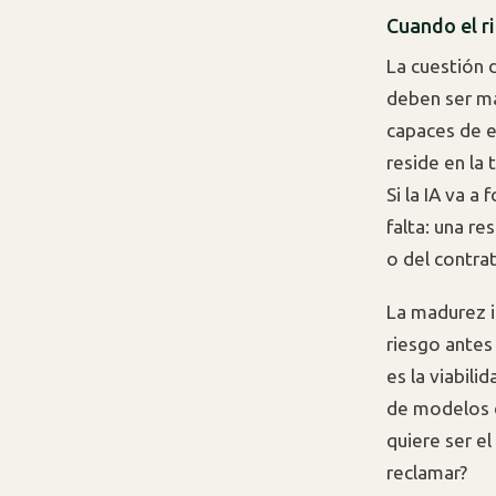
Cuando el r
La cuestión d
deben ser má
capaces de en
reside en la 
Si la IA va a
falta: una r
o del contrat
La madurez i
riesgo antes
es la viabil
de modelos q
quiere ser e
reclamar?