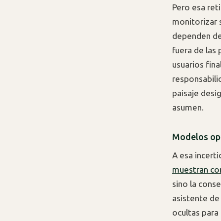
Pero esa ret
monitorizar 
dependen de 
fuera de las 
usuarios fin
responsabili
paisaje desi
asumen.
Modelos opa
A esa incert
muestran c
sino la cons
asistente de
ocultas para 