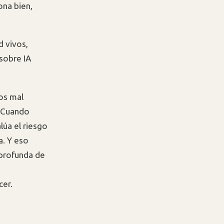
ona bien,
 vivos,
sobre IA
vos mal
. Cuando
úa el riesgo
a. Y eso
 profunda de
a
cer.