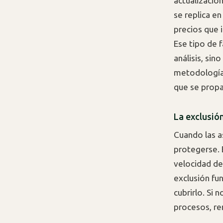
actualizació
se replica en
precios que 
Ese tipo de 
análisis, sin
metodología 
que se prop
La exclusió
Cuando las as
protegerse. 
velocidad de 
exclusión fu
cubrirlo. Si
procesos, re