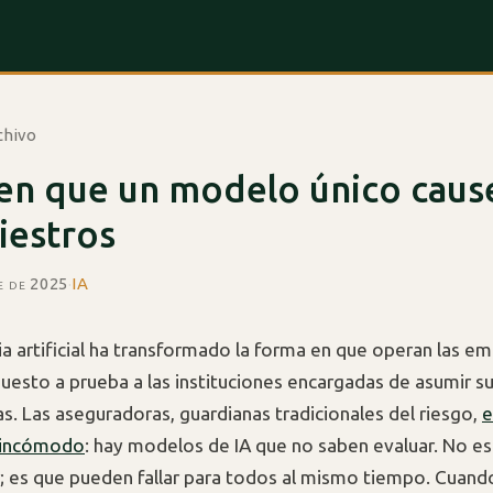
chivo
 en que un modelo único caus
niestros
e de 2025
·
IA
cia artificial ha transformado la forma en que operan las e
uesto a prueba a las instituciones encargadas de asumir s
s. Las aseguradoras, guardianas tradicionales del riesgo,
e
o incómodo
: hay modelos de IA que no saben evaluar. No es
r; es que pueden fallar para todos al mismo tiempo. Cuand