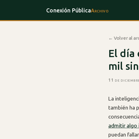
Conexión Pública
Archivo
← Volver al ar
El día
mil si
11 de diciembr
La inteligen
también ha p
consecuencia
admitir alg
puedan falla