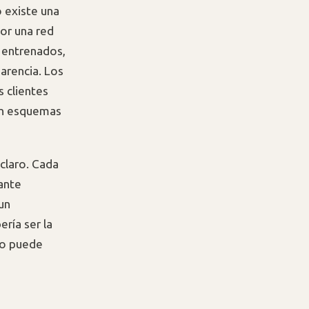
o existe una
or una red
 entrenados,
arencia. Los
s clientes
con esquemas
 claro. Cada
ante
un
ría ser la
no puede