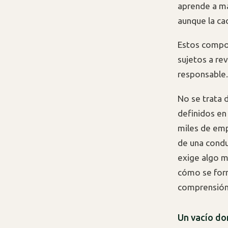
aprende a ma
aunque la ca
Estos comp
sujetos a re
responsable.
No se trata 
definidos en
miles de emp
de una condu
exige algo m
cómo se form
comprensión 
Un vacío do