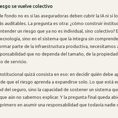
iesgo se vuelve colectivo
e fondo no es si las aseguradoras deben cubrir la IA ni si 
s auditables. La pregunta es otra: ¿cómo construir institu
tender un riesgo que ya no es individual, sino colectivo? E
tecnología, sino en el sistema que la integra sin comprende
 formar parte de la infraestructura productiva, necesitamos
esponsabilidad que no dependa del tamaño, de la propieda
o de servicio.
nstitucional quizá consista en eso: en decidir quién debe a
 de que el riesgo aprenda a expandirse solo. Lo que está e
idad del seguro, sino la capacidad de sostener un sistema 
ue aún no sabemos explicar. Y la pregunta final queda abi
l primero en asumir una responsabilidad que todavía nadie 