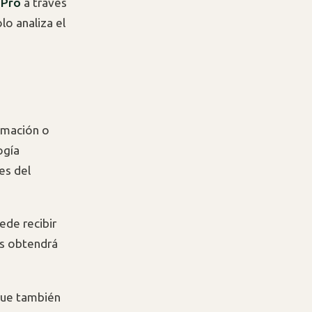
 Pro
a través
lo analiza el
ormación o
ogía
es del
ede recibir
os obtendrá
 que también