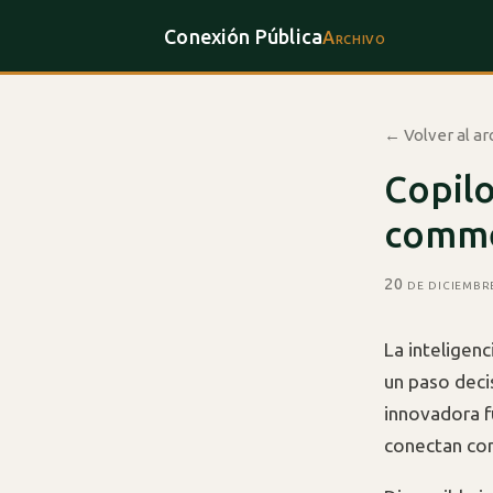
Conexión Pública
Archivo
← Volver al ar
Copilo
commer
20 de diciembr
La inteligenc
un paso deci
innovadora f
conectan con