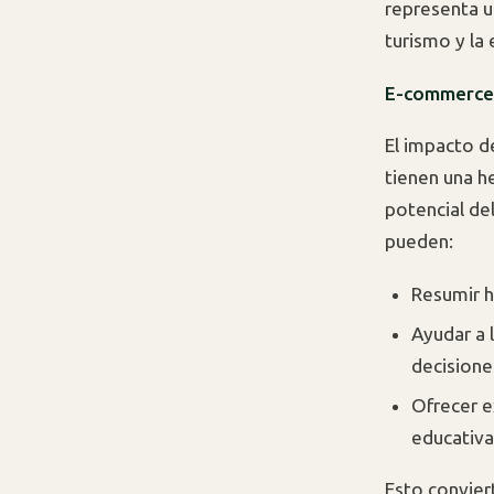
representa u
turismo y la 
E-commerce y
El impacto 
tienen una h
potencial de
pueden:
Resumir h
Ayudar a 
decisione
Ofrecer e
educativa
Esto convier