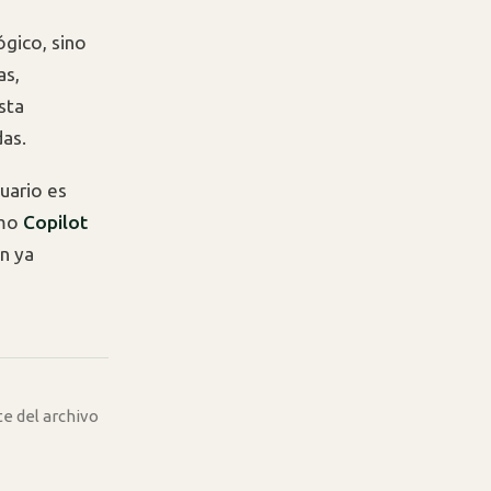
gico, sino
as,
sta
das.
uario es
omo
Copilot
ón ya
te del archivo