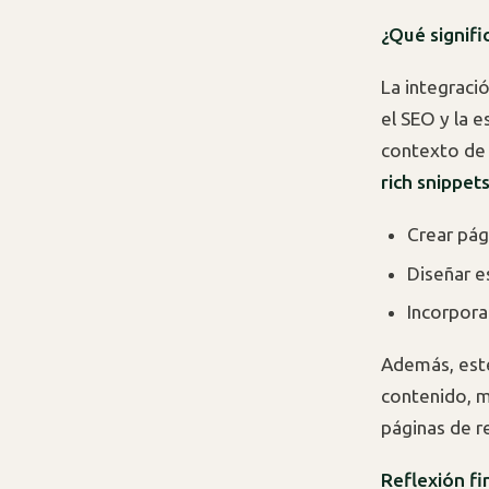
¿Qué signifi
La integrac
el SEO y la 
contexto de 
rich snippet
Crear pág
Diseñar e
Incorporar
Además, este
contenido, m
páginas de r
Reflexión fi