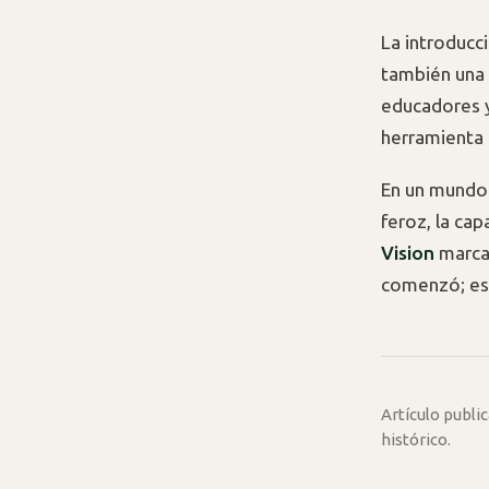
La introducc
también una 
educadores 
herramienta 
En un mundo 
feroz, la ca
Vision
marcar
comenzó; es 
Artículo publ
histórico.