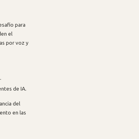
esafío para
den el
as por voz y
.
entes de IA.
ancia del
ento en las