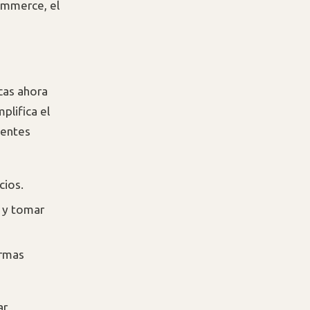
ommerce, el
cas ahora
plifica el
stentes
cios.
 y tomar
ormas
ar