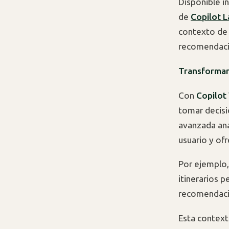
Disponible i
de
Copilot L
contexto de 
recomendacio
Transforman
Con
Copilot 
tomar decisi
avanzada ana
usuario y of
Por ejemplo,
itinerarios 
recomendacio
Esta context