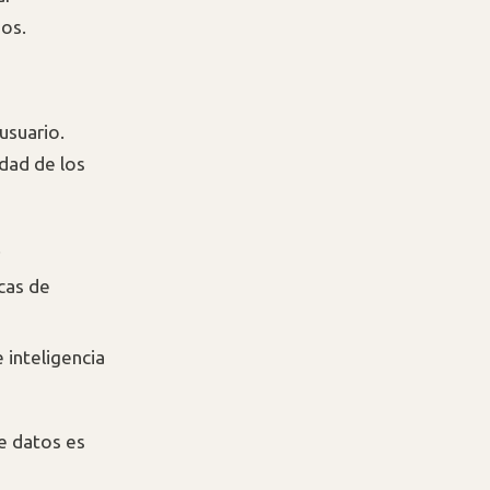
ios.
usuario.
dad de los
.
icas de
 inteligencia
de datos es