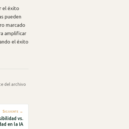
 el éxito
sas pueden
turo marcado
ra amplificar
ando el éxito
te del archivo
Siguiente →
bilidad vs.
dad en la IA