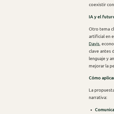
coexistir con
IA y el futu
Otro tema cl
artificial e
Davis
, econo
clave antes 
lenguaje y a
mejorar la p
Cómo aplicar
La propuesta
narrativa:
Comunicac