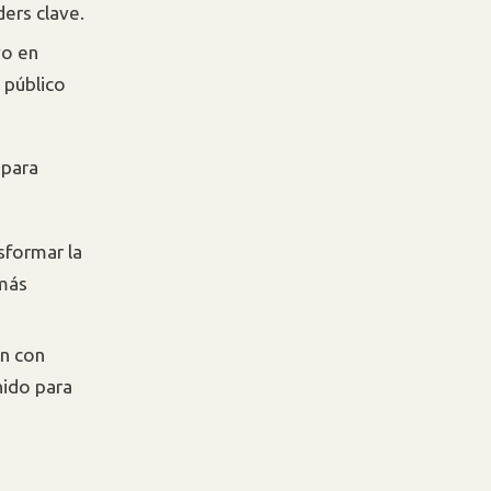
ers clave.
vo en
 público
 para
sformar la
más
n con
nido para