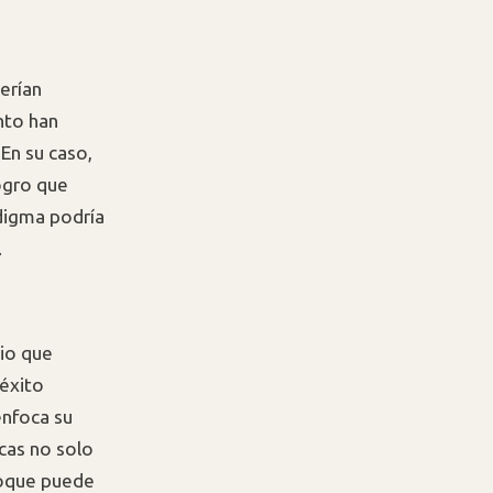
erían
nto han
En su caso,
ogro que
digma podría
.
io que
 éxito
enfoca su
cas no solo
foque puede