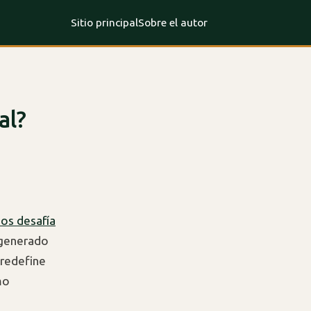
Sitio principal
Sobre el autor
al?
os desafía
 generado
 redefine
mo