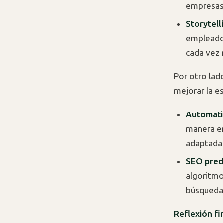
empresas 
Storytell
empleados
cada vez 
Por otro lad
mejorar la e
Automatiz
manera en
adaptadas
SEO predi
algoritmo
búsquedas
Reflexión fi