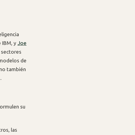
eligencia
e IBM, y
Joe
 sectores
s modelos de
ino también
.
formulen su
ros, las