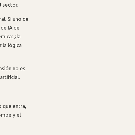
 sector.
l. Si uno de
 de IA de
mica: ¿la
 la lógica
nsión no es
rtificial.
o que entra,
rompe y el