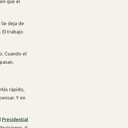
en que el
. Se deja de
 El trabajo
jo. Cuando el
 pasan.
 Más rápido,
pensar. Y en
l
Presidential
decisiones al