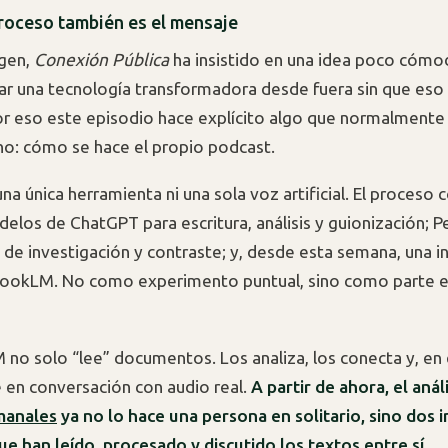
roceso también es el mensaje
igen,
Conexión Pública
ha insistido en una idea poco cómo
ar una tecnología transformadora desde fuera sin que eso 
or eso este episodio hace explícito algo que normalmente
o: cómo se hace el propio podcast.
na única herramienta ni una sola voz artificial. El proceso
delos de ChatGPT para escritura, análisis y guionización; P
e investigación y contraste; y, desde esta semana, una i
bookLM. No como experimento puntual, sino como parte es
o solo “lee” documentos. Los analiza, los conecta y, en 
e en conversación con audio real.
A partir de ahora, el anál
manales
ya no lo hace una persona en solitario, sino dos i
que han leído, procesado y discutido los textos entre sí
.