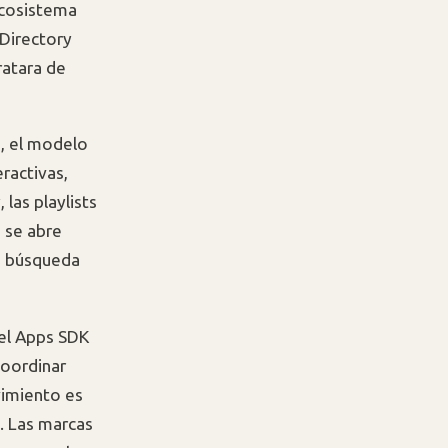
ecosistema
 Directory
ratara de
o, el modelo
ractivas,
 las playlists
o se abre
la búsqueda
 el Apps SDK
coordinar
vimiento es
. Las marcas