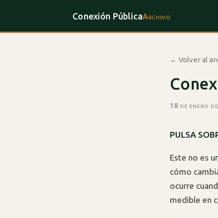
Conexión Pública
Archivo
← Volver al ar
Conex
18 de enero d
PULSA SOBR
Este no es u
cómo cambia 
ocurre cuando
medible en c