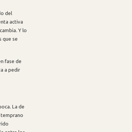
do del
enta activa
cambia. Y lo
s que se
en fase de
a a pedir
poca. La de
r temprano
rido