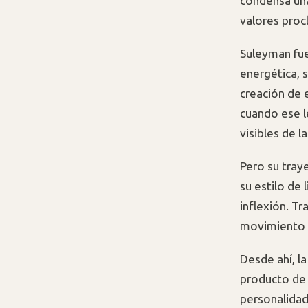
condensa una
valores proc
Suleyman fue 
energética, 
creación de 
cuando ese l
visibles de l
Pero su tray
su estilo de
inflexión. Tr
movimiento d
Desde ahí, la
producto de 
personalidad