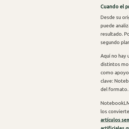
Cuando el p
Desde su or
puede analiz
resultado. P
segundo plan
Aquí no hay u
distintos mo
como apoyo d
clave: Note
del formato.
NotebookLM n
los conviert
artículos se
artificiales 