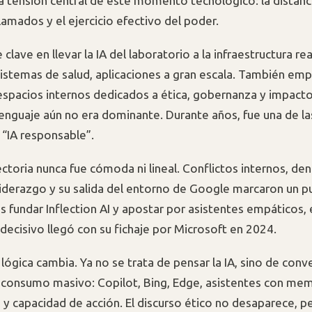
 tensión central de este momento tecnológico: la distanci
lamados y el ejercicio efectivo del poder.
clave en llevar la IA del laboratorio a la infraestructura real
sistemas de salud, aplicaciones a gran escala. También emp
espacios internos dedicados a ética, gobernanza y impacto 
enguaje aún no era dominante. Durante años, fue una de la
a “IA responsable”.
ectoria nunca fue cómoda ni lineal. Conflictos internos, de
 liderazgo y su salida del entorno de Google marcaron un 
as fundar Inflection AI y apostar por asistentes empáticos, 
ecisivo llegó con su fichaje por Microsoft en 2024.
 lógica cambia. Ya no se trata de pensar la IA, sino de conve
consumo masivo: Copilot, Bing, Edge, asistentes con mem
 y capacidad de acción. El discurso ético no desaparece, p