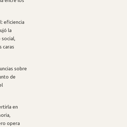
a entre los
: eficiencia
ujó la
social,
s caras
nuncias sobre
punto de
el
rtirla en
oria,
ero opera