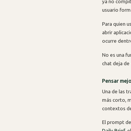
ya no compit
usuario form
Para quien us
abrir aplicac
ocurre dentr
No es una fu
chat deja de
Pensar mejo
Una de las t
más corto, m
contextos de
El prompt de
Daily Brief
, 