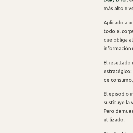
más alto niv
Aplicado a u
todo el corp
que obliga al
información 
El resultado
estratégico: 
de consumo, s
El episodio i
sustituye la
Pero demuest
utilizado.