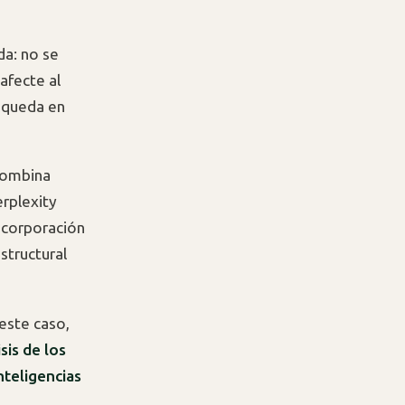
da: no se
afecte al
 queda en
 combina
erplexity
ncorporación
tructural
este caso,
isis de los
nteligencias