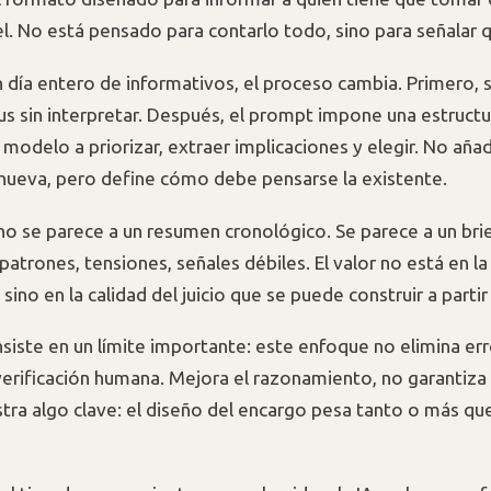
el. No está pensado para contarlo todo, sino para señalar 
n día entero de informativos, el proceso cambia. Primero, 
us sin interpretar. Después, el prompt impone una estructu
 modelo a priorizar, extraer implicaciones y elegir. No aña
nueva, pero define cómo debe pensarse la existente.
 no se parece a un resumen cronológico. Se parece a un bri
patrones, tensiones, señales débiles. El valor no está en l
ino en la calidad del juicio que se puede construir a partir 
nsiste en un límite importante: este enfoque no elimina err
 verificación humana. Mejora el razonamiento, no garantiza 
ra algo clave: el diseño del encargo pesa tanto o más qu