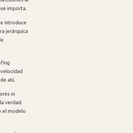
qué importa.
se introduce
ra jerárquica
de
efing
a velocidad
de ahí.
ores ni
la verdad.
e el modelo