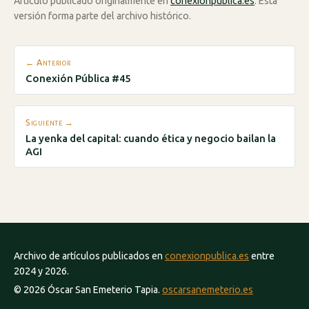
Artículo publicado originalmente en
conexionpublica.es
. Esta
versión forma parte del archivo histórico.
← Anterior
Conexión Pública #45
Siguiente →
La yenka del capital: cuando ética y negocio bailan la
AGI
Archivo de artículos publicados en
conexionpublica.es
entre
2024 y 2026.
© 2026 Óscar San Emeterio Tapia.
oscarsanemeterio.es