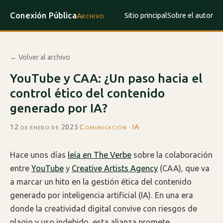
Conexión Pública
Sitio principal
Sobre el autor
Archivo
← Volver al archivo
YouTube y CAA: ¿Un paso hacia el
control ético del contenido
generado por IA?
12 de enero de 2025
·
Comunicación · IA
Hace unos días
leía en The Verbe
sobre la colaboración
entre
YouTube
y
Creative Artists Agency
(CAA), que va
a marcar un hito en la gestión ética del contenido
generado por inteligencia artificial (IA). En una era
donde la creatividad digital convive con riesgos de
plagio y uso indebido, esta alianza promete