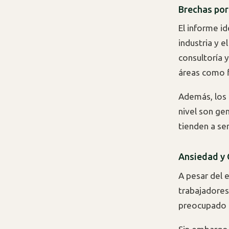
Brechas por 
El informe id
industria y e
consultoría 
áreas como 
Además, los 
nivel son g
tienden a se
Ansiedad y 
A pesar del e
trabajadores
preocupado 