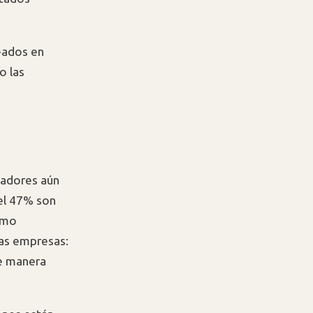
leados en
o las
ajadores aún
 el 47% son
omo
las empresas:
de manera