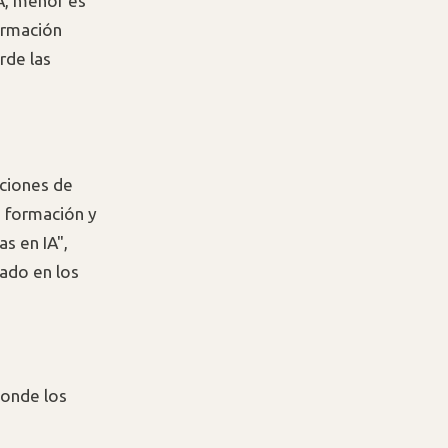
A, menor es
ormación
rde las
aciones de
e formación y
s en IA",
ado en los
donde los