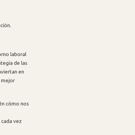
ción.
orno laboral
tegia de las
viertan en
n mejor
bién cómo nos
o cada vez