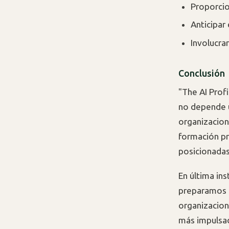
Proporcio
Anticipar 
Involucra
Conclusión
"The AI Profi
no depende ú
organizacion
formación pr
posicionadas
En última in
preparamos p
organizacion
más impulsado