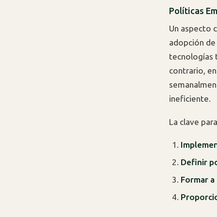
Políticas Em
Un aspecto c
adopción de 
tecnologías 
contrario, en
semanalmente
ineficiente.
La clave par
Implement
Definir po
Formar a 
Proporcio