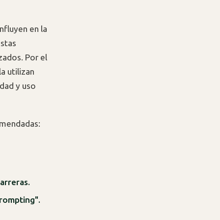
nfluyen en la
estas
ados. Por el
a utilizan
dad y uso
comendadas:
arreras.
prompting".