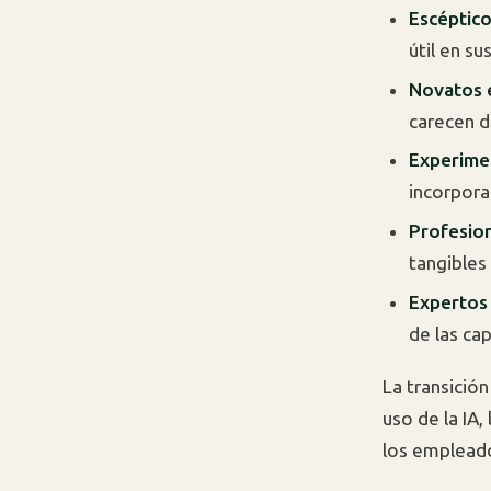
Escéptico
útil en su
Novatos 
carecen d
Experime
incorporar
Profesion
tangibles
Expertos 
de las ca
La transició
uso de la IA,
los emplead