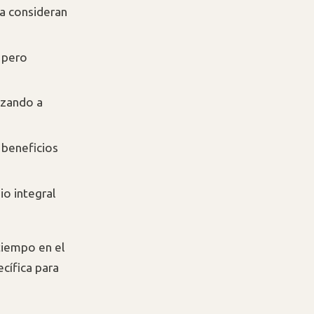
la consideran
 pero
ezando a
 beneficios
io integral
tiempo en el
ecífica para