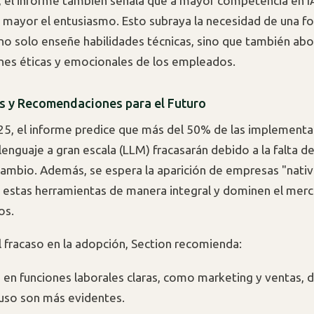
 el informe también señala que a mayor competencia en I
y mayor el entusiasmo. Esto subraya la necesidad de una f
 no solo enseñe habilidades técnicas, sino que también abo
es éticas y emocionales de los empleados.
s y Recomendaciones para el Futuro
25, el informe predice que más del 50% de las implement
enguaje a gran escala (LLM) fracasarán debido a la falta d
cambio. Además, se espera la aparición de empresas "nativa
estas herramientas de manera integral y dominen el merc
os.
el fracaso en la adopción, Section recomienda:
 en funciones laborales claras, como marketing y ventas, 
uso son más evidentes.