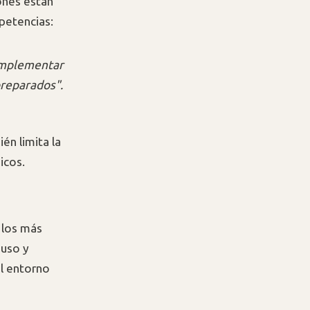
ones están
petencias:
 implementar
preparados".
én limita la
icos.
e los más
 uso y
el entorno