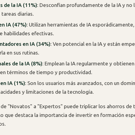
s de la IA (11%)
: Desconfían profundamente de la IA y no 
s tareas diarias.
en IA (47%)
: Utilizan herramientas de IA esporádicamente,
e habilidades efectivas.
ntadores en IA (34%)
: Ven potencial en la IA y están emp
la en sus rutinas.
ales de la IA (8%)
: Emplean la IA regularmente y obtienen
 en términos de tiempo y productividad.
en IA (1%)
: Son los usuarios más avanzados, con un domin
pacidades y limitaciones de la tecnología.
n de "Novatos" a "Expertos" puede triplicar los ahorros de 
 lo que destaca la importancia de invertir en formación esp
os.