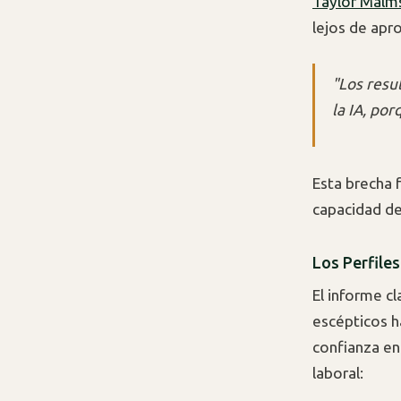
Taylor Malm
lejos de apr
"Los resu
la IA, po
Esta brecha f
capacidad de
Los Perfile
El informe cl
escépticos h
confianza en 
laboral: