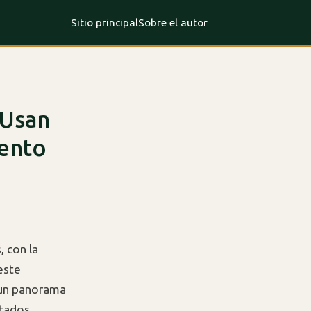
Sitio principal
Sobre el autor
 Usan
iento
, con la
 este
 un panorama
stados