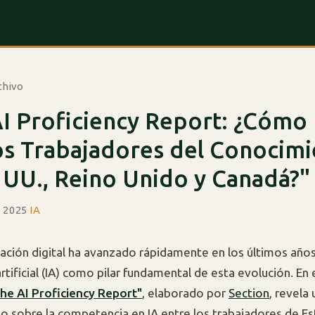
chivo
I Proficiency Report: ¿Cómo
los Trabajadores del Conocim
 UU., Reino Unido y Canadá?"
e 2025
·
IA
ación digital ha avanzado rápidamente en los últimos años
artificial (IA) como pilar fundamental de esta evolución. En
he AI Proficiency Report"
, elaborado por
Section
, revela
io sobre la competencia en IA entre los trabajadores de E