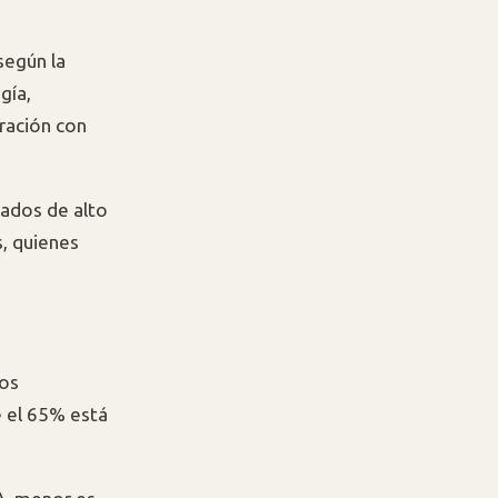
según la
gía,
ración con
eados de alto
, quienes
los
e el 65% está