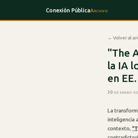
Conexión Pública
Archivo
← Volver al ar
"The A
la IA 
en EE.
30 de enero d
La transform
inteligencia 
contexto,
"T
contradictor