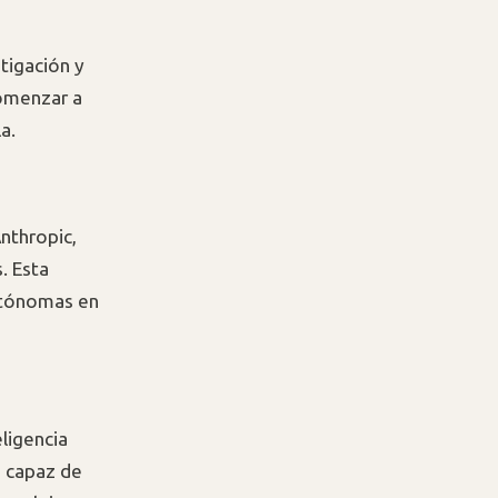
tigación y
comenzar a
a.
nthropic,
. Esta
autónomas en
ligencia
o capaz de