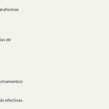
lataformas
ias de
portamientos
s efectivas.