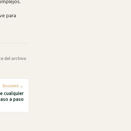
omplejos.
ave para
te del archivo
Siguiente →
de cualquier
paso a paso