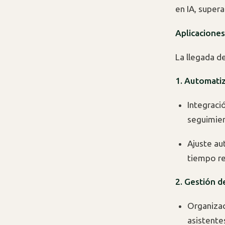
en IA, super
Aplicacione
La llegada d
1. Automatiz
Integraci
seguimien
Ajuste a
tiempo re
2. Gestión 
Organizac
asistentes