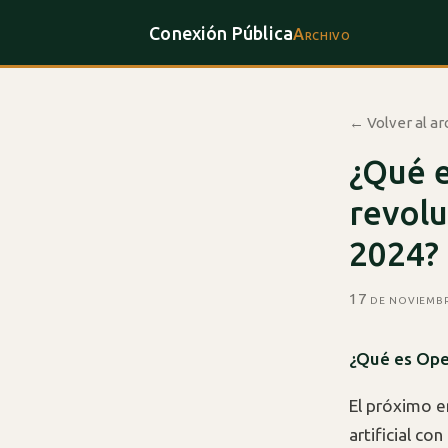
Conexión Pública
Archivo
← Volver al ar
¿Qué 
revolu
2024?
17 de noviemb
¿Qué es Ope
El próximo 
artificial co