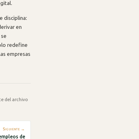
gital.
 disciplina:
erivar en
 se
olo redefine
 las empresas
te del archivo
Siguiente →
empleos de