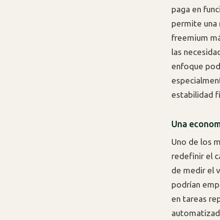
paga en func
permite una 
freemium más
las necesida
enfoque podrí
especialmen
estabilidad f
Una economí
Uno de los m
redefinir el 
de medir el v
podrían empe
en tareas re
automatizad