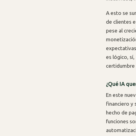
A esto se s
de clientes e
pese al crec
monetización
expectativas
es lógico, sí
certidumbre 
¿Qué IA que
En este nuev
financiero y 
hecho de pag
funciones son
automatizaci