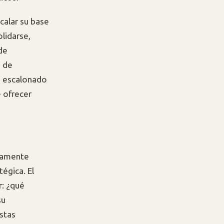
alar su base
olidarse,
de
a de
lo escalonado
e ofrecer
uramente
tégica. El
r: ¿qué
su
stas