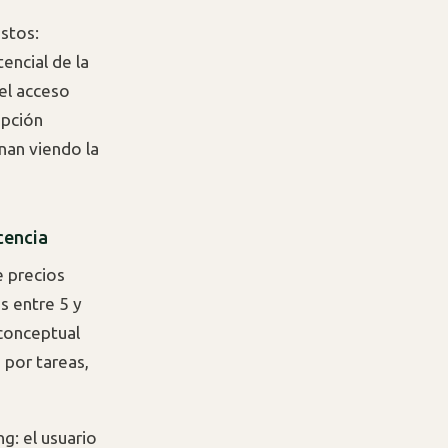
stos:
encial de la
el acceso
opción
nan viendo la
cencia
 precios
s entre 5 y
 conceptual
 por tareas,
g: el usuario