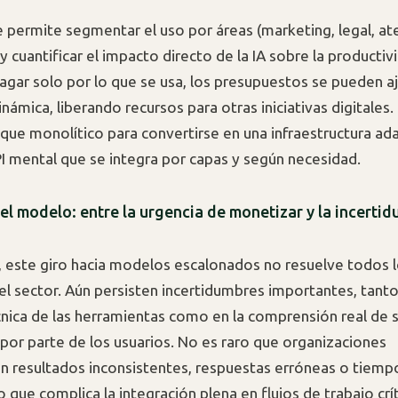
 permite segmentar el uso por áreas (marketing, legal, ate
) y cuantificar el impacto directo de la IA sobre la productiv
agar solo por lo que se usa, los presupuestos se pueden a
ámica, liberando recursos para otras iniciativas digitales. 
oque monolítico para convertirse en una infraestructura ada
 mental que se integra por capas y según necesidad.
el modelo: entre la urgencia de monetizar y la incerti
 este giro hacia modelos escalonados no resuelve todos 
l sector. Aún persisten incertidumbres importantes, tanto
écnica de las herramientas como en la comprensión real de 
por parte de los usuarios. No es raro que organizaciones
 resultados inconsistentes, respuestas erróneas o tiemp
lo que complica la integración plena en flujos de trabajo crí