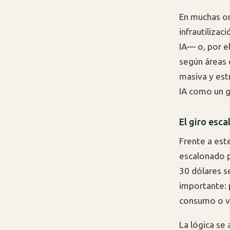
En muchas or
infrautilizac
IA— o, por e
según áreas 
masiva y est
IA como un g
El giro esc
Frente a est
escalonado p
30 dólares s
importante: 
consumo o v
La lógica se