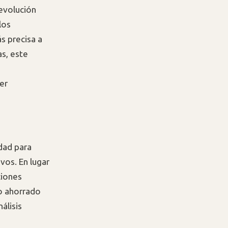
 evolución
los
s precisa a
s, este
,
er
dad para
vos. En lugar
ciones
po ahorrado
álisis