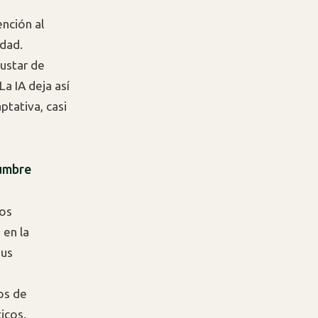
nción al
idad.
justar de
La IA deja así
ptativa, casi
dumbre
los
 en la
sus
os de
ticos.