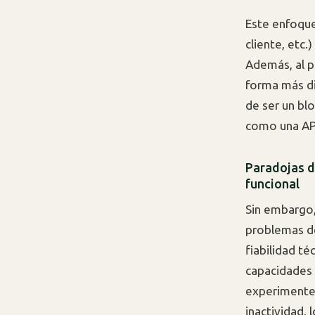
Este enfoque
cliente, etc.
Además, al p
forma más din
de ser un bl
como una API
Paradojas d
funcional
Sin embargo,
problemas de
fiabilidad t
capacidades 
experimenten
inactividad, 