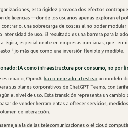
ganizaciones, esta rigidez provoca dos efectos contrapue
ión de licencias —donde los usuarios apenas exploran el pot
l contrario, una sobrecarga de costes al no poder modular 
o intensidad de uso. El resultado es una barrera para la ad
ratégica, especialmente en empresas medianas, que termi
asto fijo más que como una inversión flexible y medible.
alonado: IA como infraestructura por consumo, no por li
e escenario, OpenAI
ha comenzado a testear
un modelo de
ara sus planes corporativos de ChatGPT Teams, con tarifa
egún el nivel de uso. Esta transición representa un cambio
pasar de vender herramientas a ofrecer servicios, medidos
olumen de interacción.
 asemeja a la de las telecomunicaciones o el cloud computin