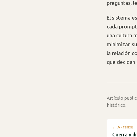
preguntas, le
El sistema e
cada prompt 
una cultura m
minimizan sus
la relación c
que decidan 
Artículo publ
histórico.
← Anterior
Guerra y d