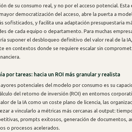
ión de su consumo real, y no por el acceso potencial. Esta
mayor democratización del acceso, abre la puerta a mode
 sofisticados, y facilita una adaptación presupuestaria má
des de cada equipo o departamento. Para muchas empresa
a suponer el desbloqueo definitivo del valor real de la IA
te en contextos donde se requiere escalar sin compromet
inanciera.
a por tareas: hacia un ROI más granular y realista
ayores potenciales del modelo por consumo es su capaci
cálculo del retorno de inversión (ROI) en entornos corporati
alor de la IA como un coste plano de licencia, las organiza
zar a vincularlo a métricas más cercanas al output: tiem
petitivas, prompts exitosos, generación de documentos, an
os o procesos acelerados.