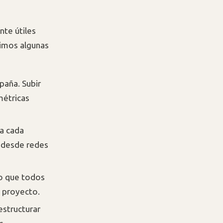
nte útiles
timos algunas
paña. Subir
métricas
a cada
, desde redes
do que todos
 proyecto.
estructurar