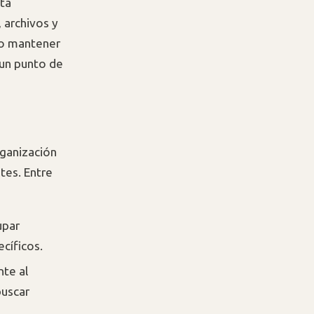
sta
 archivos y
do mantener
 un punto de
rganización
tes. Entre
upar
cíficos.
te al
buscar