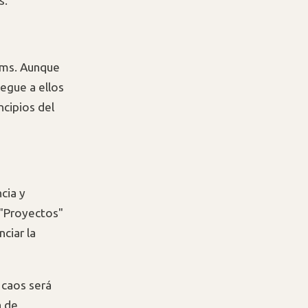
s.
ams. Aunque
legue a ellos
ncipios del
cia y
 "Proyectos"
ciar la
 caos será
a de