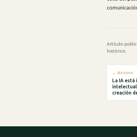
comunicació
Artículo publ
histórico.
← Anterior
La IA está 
intelectual
creación d