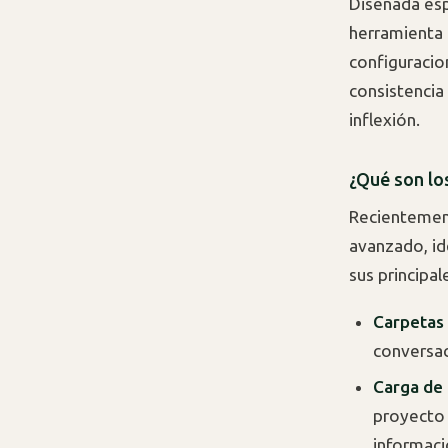
Diseñada esp
herramienta 
configuracio
consistencia 
inflexión.
¿Qué son lo
Recientement
avanzado, id
sus principal
Carpetas 
conversac
Carga de 
proyecto 
informaci