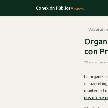
Conexión Pública
Archivo
← Volver al ar
Organi
con P
29 de diciembr
La organizac
el marketing 
mantener to
nos ofrece u