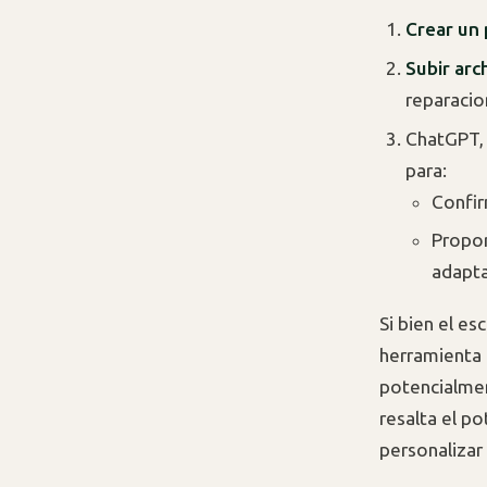
Crear un 
Subir arc
reparacio
ChatGPT, 
para:
Confir
Propor
adapta
Si bien el es
herramienta 
potencialmen
resalta el po
personalizar