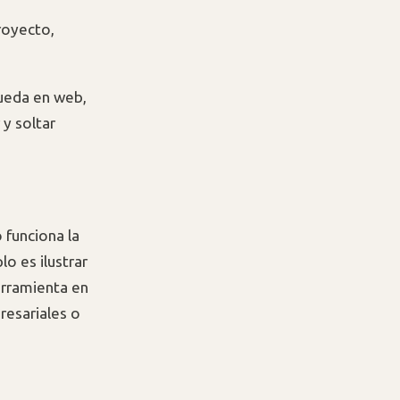
royecto,
ueda en web,
 y soltar
funciona la
o es ilustrar
erramienta en
resariales o