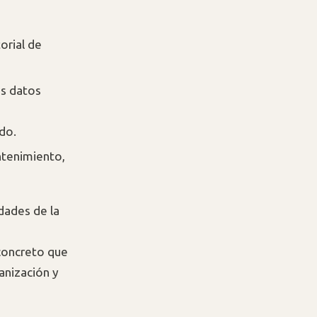
orial de
os datos
do.
ntenimiento,
idades de la
 concreto que
anización y