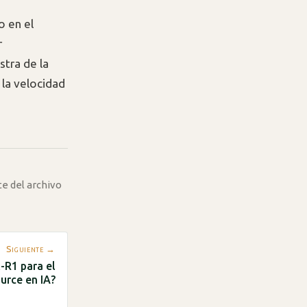
o en el
r
tra de la
 la velocidad
te del archivo
Siguiente →
-R1 para el
urce en IA?