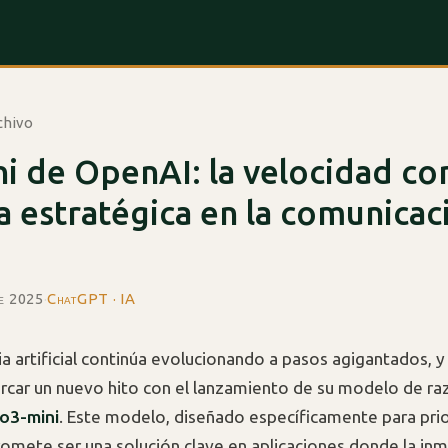
chivo
i de OpenAI: la velocidad c
a estratégica en la comunicac
de 2025
·
ChatGPT · IA
cia artificial continúa evolucionando a pasos agigantados, 
arcar un nuevo hito con el lanzamiento de su modelo de r
o3-mini
. Este modelo, diseñado específicamente para prior
romete ser una solución clave en aplicaciones donde la in