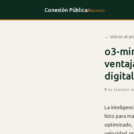
Conexión Pública
Archivo
← Volver al ar
o3-min
ventaj
digital
9 de febrero 
La inteligen
listo para m
optimizado,
velocidad, p