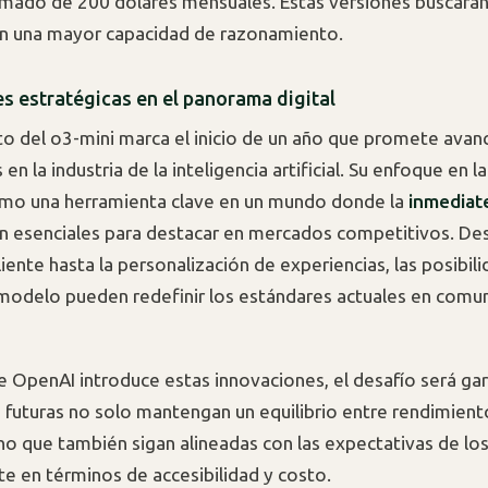
mado de 200 dólares mensuales. Estas versiones buscará
on una mayor capacidad de razonamiento.
es estratégicas en el panorama digital
to del o3-mini marca el inicio de un año que promete avan
s en la industria de la inteligencia artificial. Su enfoque en l
omo una herramienta clave en un mundo donde la
inmediate
n esenciales para destacar en mercados competitivos. Des
liente hasta la personalización de experiencias, las posibil
modelo pueden redefinir los estándares actuales en comu
 OpenAI introduce estas innovaciones, el desafío será gar
s futuras no solo mantengan un equilibrio entre rendimient
ino que también sigan alineadas con las expectativas de los
e en términos de accesibilidad y costo.