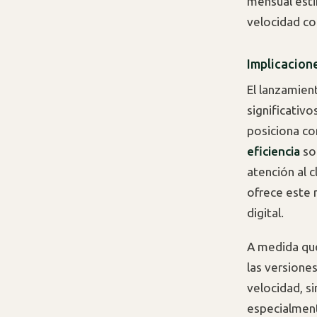
mensual esti
velocidad c
Implicacion
El lanzamien
significativo
posiciona c
eficiencia
so
atención al c
ofrece este 
digital.
A medida que
las versione
velocidad, s
especialment