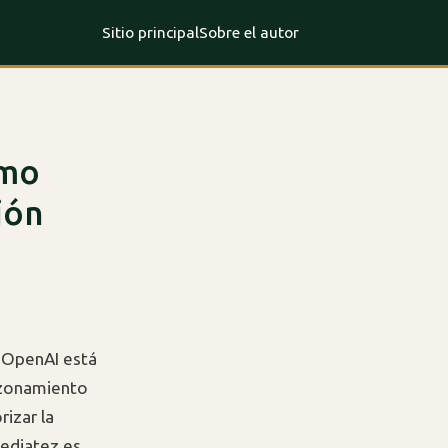
Sitio principal
Sobre el autor
omo
ión
y OpenAI está
azonamiento
izar la
mediatez es