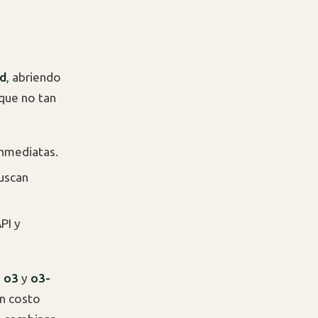
ad
, abriendo
que no tan
inmediatas.
buscan
PI y
s
o3
y
o3-
un costo