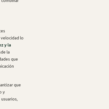
n combinar
ces
a velocidad lo
z y la
de la
idades que
nicación
antizar que
o y
 usuarios,