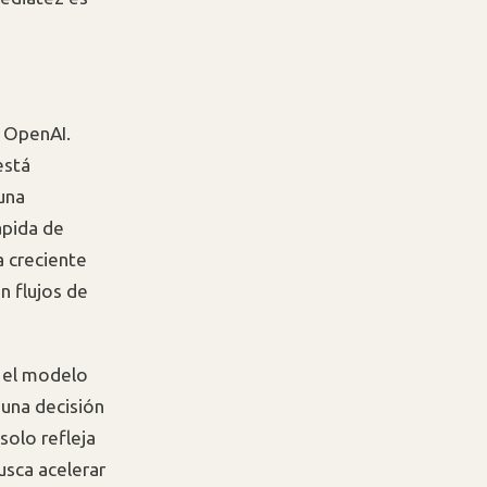
e OpenAI.
está
una
ápida de
a creciente
n flujos de
 el modelo
, una decisión
solo refleja
usca acelerar