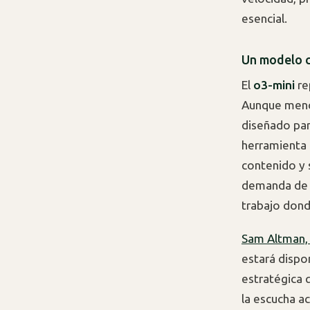
esencial.
Un modelo c
El
o3-mini
re
Aunque meno
diseñado par
herramienta 
contenido y 
demanda de h
trabajo don
Sam Altman,
estará dispo
estratégica 
la escucha a