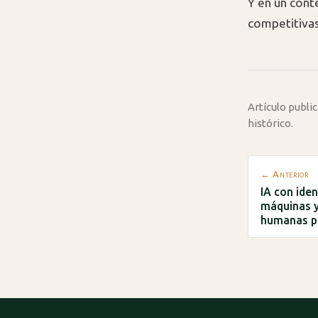
Y en un cont
competitivas
Artículo publ
histórico.
← Anterior
IA con ide
máquinas y
humanas p