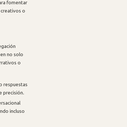
ara fomentar
 creativos o
egación
ten no solo
arrativos o
o respuestas
e precisión.
rsacional
endo incluso