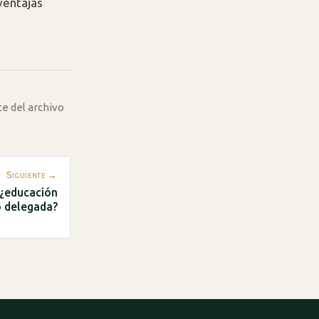
ventajas
te del archivo
Siguiente →
 ¿educación
o delegada?