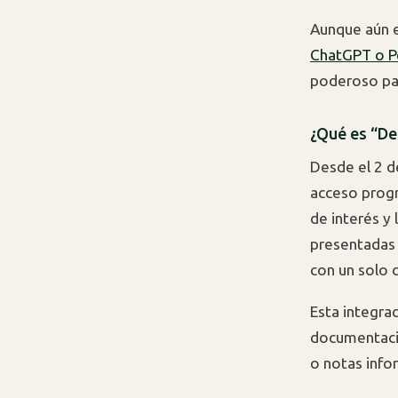
Aunque aún e
ChatGPT o P
poderoso par
¿Qué es “De
Desde el 2 d
acceso progr
de interés y
presentadas 
con un solo cl
Esta integra
documentació
o notas infor