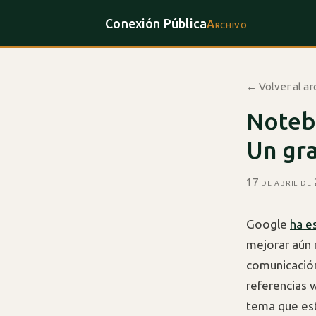
Conexión Pública
Archivo
← Volver al ar
Noteb
Un gra
17 de abril de
Google
ha e
mejorar aún 
comunicación
referencias 
tema que est