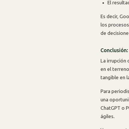
El result
Es decir, Go
los procesos
de decisione
Conclusión:
La irrupción
en el terreno 
tangible en 
Para periodi
una oportuni
ChatGPT o Pe
ágiles.