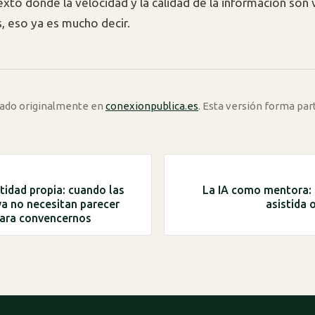
exto donde la velocidad y la calidad de la información son 
, eso ya es mucho decir.
icado originalmente en
conexionpublica.es
. Esta versión forma par
ntidad propia: cuando las
La IA como mentora:
a no necesitan parecer
asistida 
ara convencernos