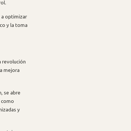
ol.
 a optimizar
ico y la toma
a revolución
una mejora
, se abre
s como
nizadas y