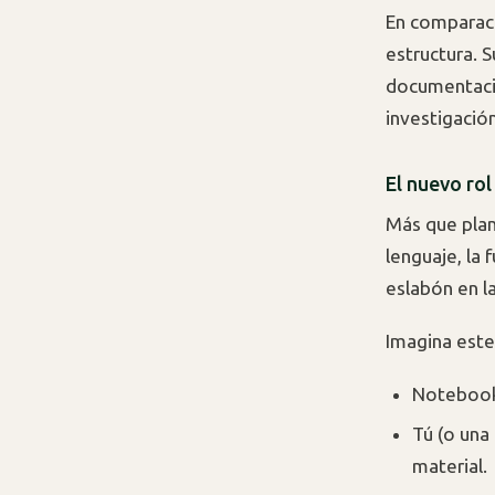
En comparac
estructura. S
documentación
investigación
El nuevo rol
Más que pla
lenguaje, la
eslabón en la
Imagina este 
NotebookL
Tú (o una
material.