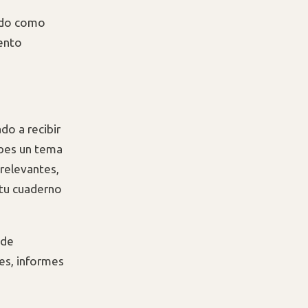
undo como
ento
o a recibir
ibes un tema
relevantes,
 tu cuaderno
 de
es, informes