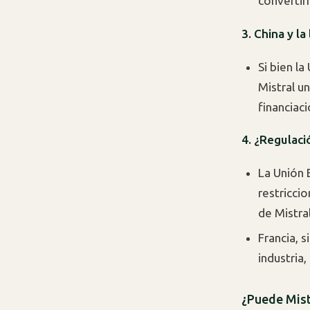
convertir
3. China y la
Si bien l
Mistral u
financiac
4. ¿Regulaci
La Unión 
restriccio
de Mistra
Francia, 
industria
¿Puede Mist