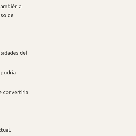
 también a
eso de
esidades del
 podría
 convertirla
tual.