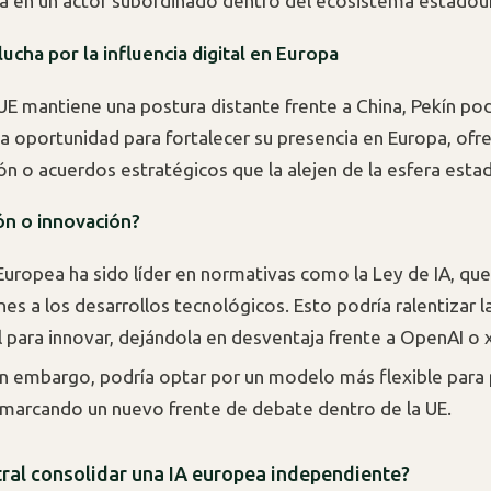
ía en un actor subordinado dentro del ecosistema estadou
 lucha por la influencia digital en Europa
a UE mantiene una postura distante frente a China, Pekín pod
na oportunidad para fortalecer su presencia en Europa, ofr
ión o acuerdos estratégicos que la alejen de la esfera est
ón o innovación?
Europea ha sido líder en normativas como la Ley de IA, qu
nes a los desarrollos tecnológicos. Esto podría ralentizar 
l para innovar, dejándola en desventaja frente a OpenAI o x
sin embargo, podría optar por un modelo más flexible para
, marcando un nuevo frente de debate dentro de la UE.
ral consolidar una IA europea independiente?