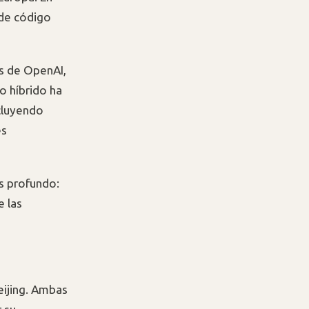
 de código
os de OpenAI,
o híbrido ha
cluyendo
es
s profundo:
e las
eijing. Ambas