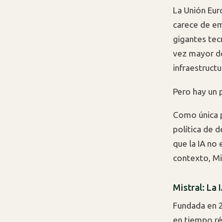
La Unión Eur
carece de e
gigantes tec
vez mayor de
infraestructu
Pero hay un 
Como única p
política de 
que la IA no 
contexto, Mi
Mistral: La
Fundada en 
en tiempo ré