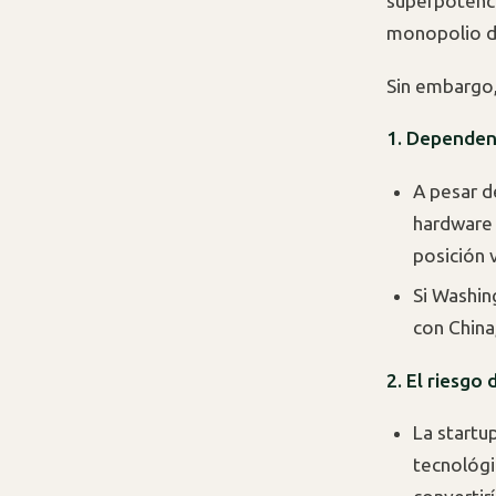
superpotenci
monopolio dig
Sin embargo,
1. Dependenc
A pesar d
hardware 
posición 
Si Washin
con China
2. El riesgo
La startu
tecnológi