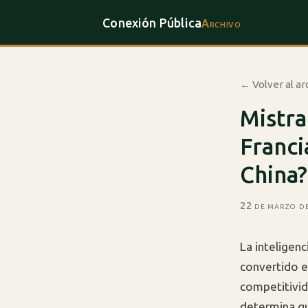
Conexión Pública
Archivo
← Volver al ar
Mistra
Franci
China?
22 de marzo d
La inteligenc
convertido e
competitivid
determina qu