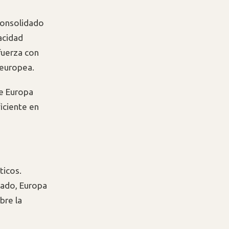
consolidado
acidad
fuerza con
 europea.
e Europa
iciente en
ticos.
rado, Europa
obre la