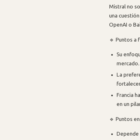
Mistral no s
una cuestión
OpenAI o Ba
🔹 Puntos a f
Su enfoqu
mercado.
La prefer
fortalecer
Francia h
en un pil
🔹 Puntos en
Depende d