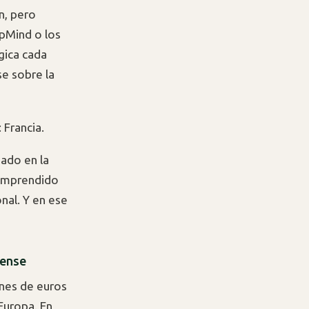
n, pero
pMind o los
gica cada
e sobre la
 Francia.
dado en la
 comprendido
nal. Y en ese
dense
ones de euros
Europa. En