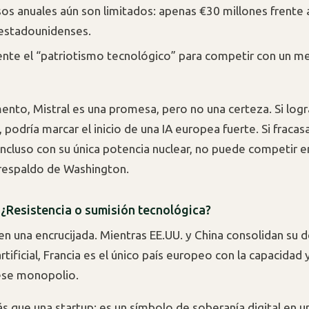
sos anuales aún son limitados: apenas €30 millones frente a
estadounidenses.
iente el “patriotismo tecnológico” para competir con un m
nto, Mistral es una promesa, pero no una certeza. Si logr
 podría marcar el inicio de una IA europea fuerte. Si fracas
incluso con su única potencia nuclear, no puede competir en
l respaldo de Washington.
 ¿Resistencia o sumisión tecnológica?
en una encrucijada. Mientras EE.UU. y China consolidan su d
artificial, Francia es el único país europeo con la capacidad 
ese monopolio.
ás que una startup: es un símbolo de soberanía digital en u