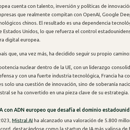
opea cuenta con talento, inversión y políticas de innovació
mpresas que realmente compitan con OpenAI, Google Dee
nológicos chinos. El resultado es una dependencia tecnoló
 Estados Unidos, lo que refuerza el control estadounidens
ra digital europea.
país que, una vez más, ha decidido seguir su propio camino:
otencia nuclear dentro de la UE, con un liderazgo consoli
defensa y con una fuerte industria tecnológica, Francia ha
es solo una cuestión de innovación, sino de soberanía nacio
stral se ha convertido en una pieza clave de su estrategia.
 IA con ADN europeo que desafía el dominio estadouni
2023,
Mistral AI
ha alcanzado una valoración de 5.800 mill
cord, destacándose como la startup de IA más valiosa de 