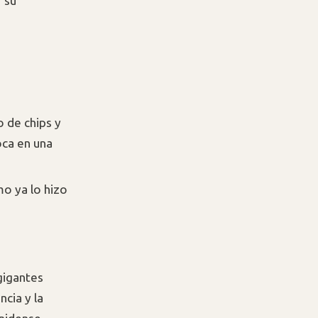
 su
 de chips y
oca en una
o ya lo hizo
gigantes
cia y la