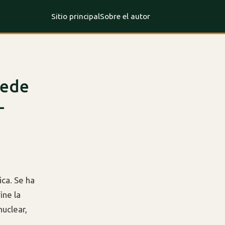
Sitio principal
Sobre el autor
uede
-
ica. Se ha
ine la
nuclear,