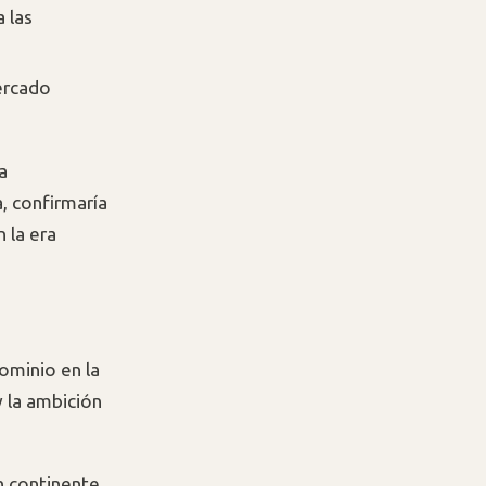
 las
ercado
a
a, confirmaría
 la era
ominio en la
y la ambición
n continente