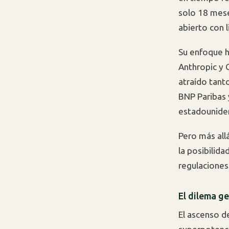
solo 18 mese
abierto con l
Su enfoque h
Anthropic y 
atraído tant
BNP Paribas 
estadounide
Pero más all
la posibilida
regulaciones 
El dilema ge
El ascenso d