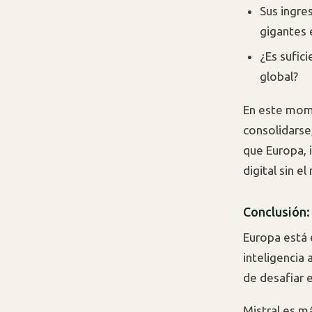
Sus ingre
gigantes 
¿Es sufic
global?
En este mome
consolidarse,
que Europa, 
digital sin e
Conclusión:
Europa está 
inteligencia 
de desafiar 
Mistral es m