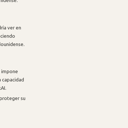
nidense.
ría ver en
eciendo
adounidense.
e impone
la capacidad
AI.
 proteger su