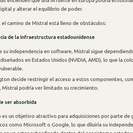
as entienden que una IA fuerte en Europa podría erosionar
ital y alterar el equilibrio de poder.
 el camino de Mistral está lleno de obstáculos:
ia de la infraestructura estadounidense
e su independencia en software, Mistral sigue dependiendo
diseñados en Estados Unidos (NVIDIA, AMD), lo que la col
vulnerable.
gton decide restringir el acceso a estos componentes, com
, Mistral podría ver limitado su crecimiento.
 de ser absorbida
p es un objetivo atractivo para adquisiciones por parte de 
cos como Microsoft o Google, lo que diluiría su independen