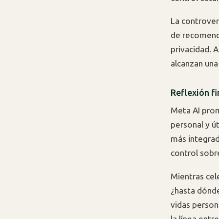
La controver
de recomend
privacidad. 
alcanzan una
Reflexión fi
Meta AI prom
personal y út
más integrad
control sobr
Mientras ce
¿hasta dónde
vidas person
la línea entr