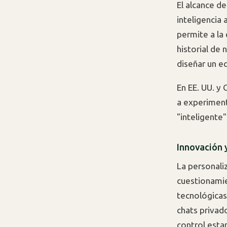
El alcance d
inteligencia
permite a la
historial de
diseñar un e
En EE. UU. y
a experiment
"inteligente"
Innovación 
La personali
cuestionamie
tecnológicas
chats privad
control esta