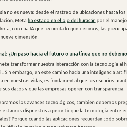
sia no es nueva: desde el rastreo de ubicaciones hasta los
ación, Meta
ha estado en el ojo del huracán
por el manejo
Ahora, con una IA que recuerda lo que decimos, las preocu
 nueva dimensión.
nal: ¿Un paso hacia el futuro o una línea que no debemo
ete transformar nuestra interacción con la tecnología al 
il. Sin embargo, en este camino hacia una inteligencia artifi
a en nuestras vidas, es fundamental que los usuarios man
e sus datos y que las empresas operen con transparencia.
lebramos los avances tecnológicos, también debemos pre
 estamos dispuestos a permitir que la tecnología entre e
ales? Porque cuando las aplicaciones recuerdan todo sobr
e lo útil y lo invasivo puede volverse borrosa.