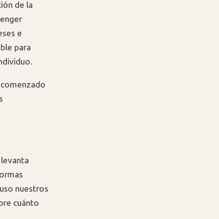
ión de la
senger
eses e
able para
ndividuo.
an comenzado
s
 levanta
formas
luso nuestros
obre cuánto