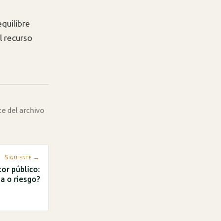
quilibre
l recurso
te del archivo
Siguiente →
tor público:
ia o riesgo?