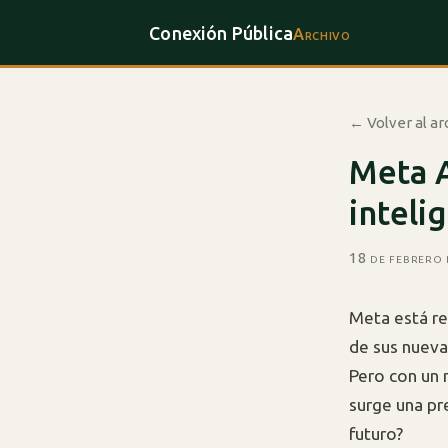
Conexión Pública
Archivo
← Volver al ar
Meta A
inteli
18 de febrero
Meta está re
de sus nuevas
Pero con un 
surge una pr
futuro?