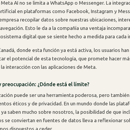
e Meta AI no se limita a WhatsApp o Messenger. La integrac
 artificial en plataformas como Facebook, Instagram y Mes
 empresa recopilar datos sobre nuestras ubicaciones, inter
 navegación. Esto le da a la compañía una ventaja incompar
cosistema digital que se siente hecho a medida para cada i
 Canadá, donde esta función ya está activa, los usuarios h
ar el potencial de esta tecnología, que promete hacer má
 la interacción con las aplicaciones de Meta.
y preocupación: ¿Dónde está el límite?
zación puede ser una herramienta poderosa, pero también
ntos éticos y de privacidad. En un mundo donde las plata
 ya saben mucho sobre nosotros, la posibilidad de que inc
os se conviertan en fuentes de datos lleva a reflexionar s
mos dispuestos a ceder.