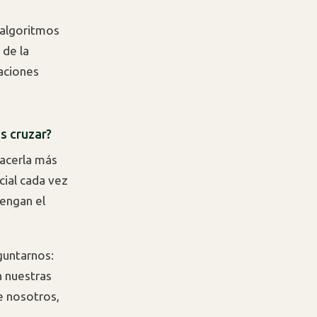
 algoritmos
 de la
paciones
s cruzar?
hacerla más
cial cada vez
tengan el
guntarnos:
n nuestras
e nosotros,