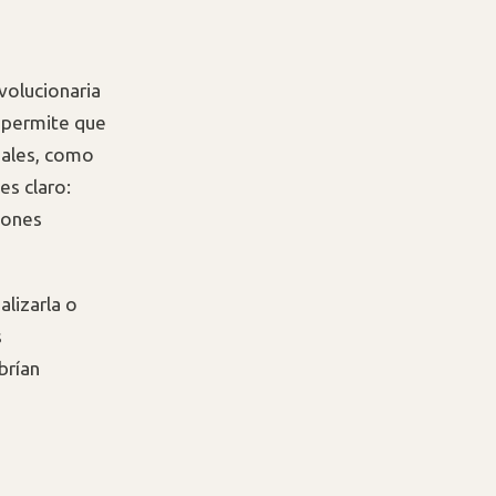
volucionaria
 permite que
duales, como
es claro:
iones
lizarla o
s
brían