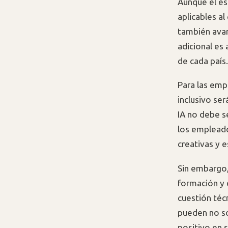
Aunque el es
aplicables a
también avan
adicional es 
de cada país.
Para las emp
inclusivo ser
IA no debe s
los empleado
creativas y e
Sin embargo,
formación y 
cuestión téc
pueden no so
positivo en 