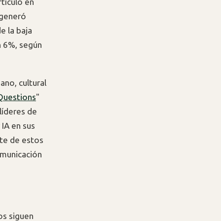
rtículo en
 generó
e la baja
n 6%, según
ano, cultural
 Questions
"
líderes de
IA en sus
te de estos
omunicación
os siguen