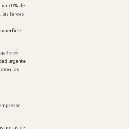
, un 70% de
, las tareas
a
superficie
bajadores
idad urgente
 como los
s empresas
as metas de