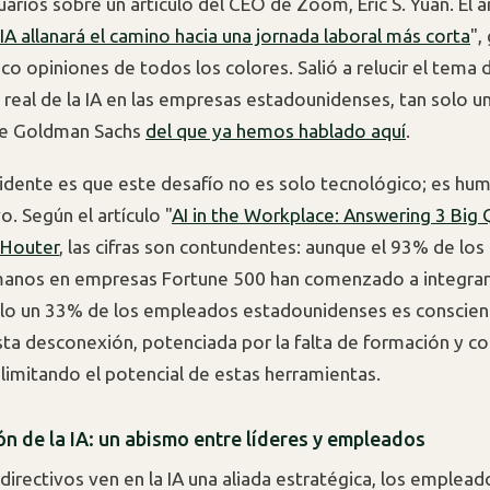
arios sobre un artículo del CEO de Zoom, Eric S. Yuan. El a
 IA allanará el camino hacia una jornada laboral más corta
",
o opiniones de todos los colores. Salió a relucir el tema d
 real de la IA en las empresas estadounidenses, tan solo u
de Goldman Sachs
del que ya hemos hablado aquí
.
idente es que este desafío no es solo tecnológico; es hum
o. Según el artículo "
AI in the Workplace: Answering 3 Big
 Houter
, las cifras son contundentes: aunque el 93% de los 
anos en empresas Fortune 500 han comenzado a integrar 
lo un 33% de los empleados estadounidenses es conscien
sta desconexión, potenciada por la falta de formación y c
 limitando el potencial de estas herramientas.
ón de la IA: un abismo entre líderes y empleados
directivos ven en la IA una aliada estratégica, los emplead