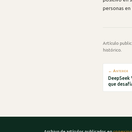
personas en 
Artículo publ
histórico.
← Anterior
DeepSeek 
que desafí
Archivo de artículos publicados en
conexion