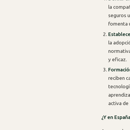
la compañ
seguros u
fomenta u
Establece
la adopci
normativa
y eficaz.
Formación
reciben c
tecnologí
aprendiza
activa de 
¿Y en Españ