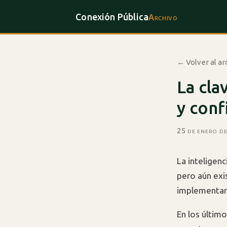
Conexión Pública
Archivo
← Volver al ar
La cla
y conf
25 de enero d
La inteligenc
pero aún exi
implementar 
En los últim