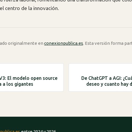
el centro de la innovación.
icado originalmente en
conexionpublica.es
. Esta versión forma par
V3: El modelo open source
De ChatGPT a AGI: ¿Cu
a a los gigantes
deseo y cuanto hay d
publica.es
entre 2024 y 2026.