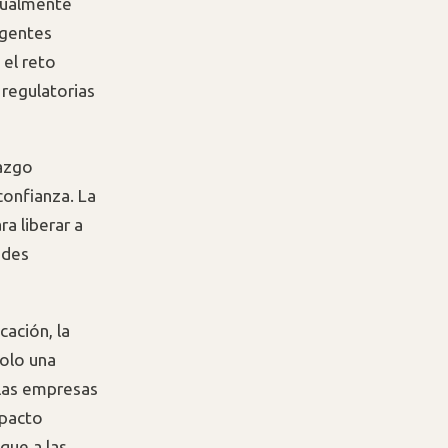
igualmente
rgentes
 el reto
y regulatorias
razgo
 confianza. La
a liberar a
ades
cación, la
olo una
 las empresas
mpacto
que a las