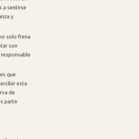
 a sentirse
anza y
no solo frena
ntar con
o responsable
res que
ercibir esta
urva de
s parte