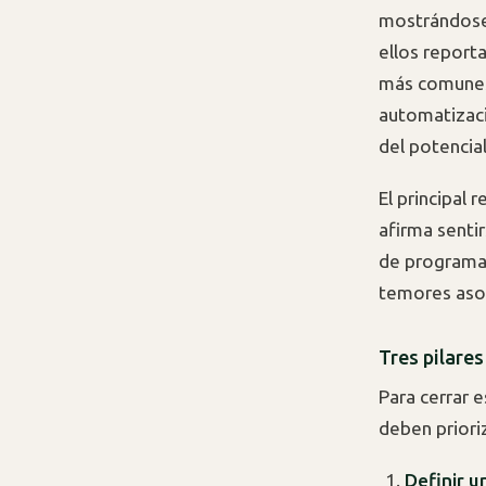
mostrándose 
ellos reporta
más comunes 
automatizaci
del potencia
El principal 
afirma senti
de programas
temores asoc
Tres pilares
Para cerrar e
deben priori
Definir u