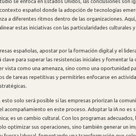
tudio se enfoca en Estados Unidos, las conclusiones son 
l contexto español donde la adopción de tecnologías eme
za a diferentes ritmos dentro de las organizaciones. Aquí,
alinear estas iniciativas con las particularidades culturales 
resas españolas, apostar por la formación digital y el lide
á clave para superar las resistencias iniciales y fomentar la
er vista como una amenaza, sino como una oportunidad par
s de tareas repetitivas y permitirles enfocarse en activid
stratégicas.
 esto solo será posible si las empresas priorizan la comuni
el acompañamiento en este proceso. Adoptar la IA no es s
nica; es un cambio cultural. Con los programas adecuados,
lo optimizar sus operaciones, sino también generar un i
su fuerza laboral, fomentando una transformación que colo