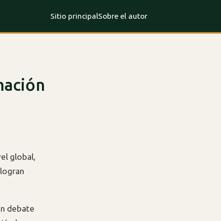
Sitio principal
Sobre el autor
mación
vel global,
 logran
un debate