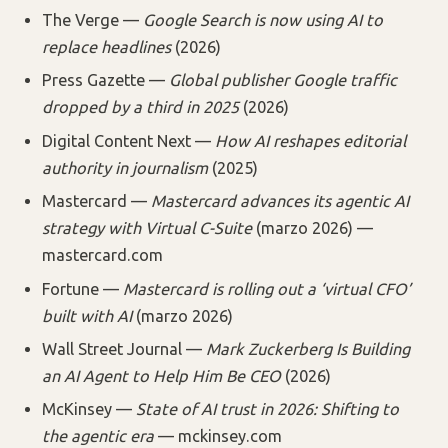
The Verge —
Google Search is now using AI to
replace headlines
(2026)
Press Gazette —
Global publisher Google traffic
dropped by a third in 2025
(2026)
Digital Content Next —
How AI reshapes editorial
authority in journalism
(2025)
Mastercard —
Mastercard advances its agentic AI
strategy with Virtual C-Suite
(marzo 2026) —
mastercard.com
Fortune —
Mastercard is rolling out a ‘virtual CFO’
built with AI
(marzo 2026)
Wall Street Journal —
Mark Zuckerberg Is Building
an AI Agent to Help Him Be CEO
(2026)
McKinsey —
State of AI trust in 2026: Shifting to
the agentic era
— mckinsey.com