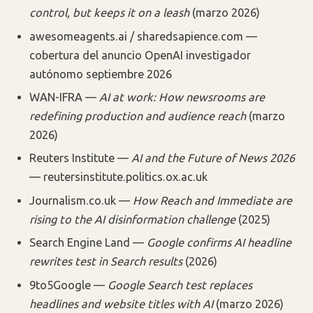
control, but keeps it on a leash
(marzo 2026)
awesomeagents.ai / sharedsapience.com —
cobertura del anuncio OpenAI investigador
autónomo septiembre 2026
WAN-IFRA —
AI at work: How newsrooms are
redefining production and audience reach
(marzo
2026)
Reuters Institute —
AI and the Future of News 2026
— reutersinstitute.politics.ox.ac.uk
Journalism.co.uk —
How Reach and Immediate are
rising to the AI disinformation challenge
(2025)
Search Engine Land —
Google confirms AI headline
rewrites test in Search results
(2026)
9to5Google —
Google Search test replaces
headlines and website titles with AI
(marzo 2026)