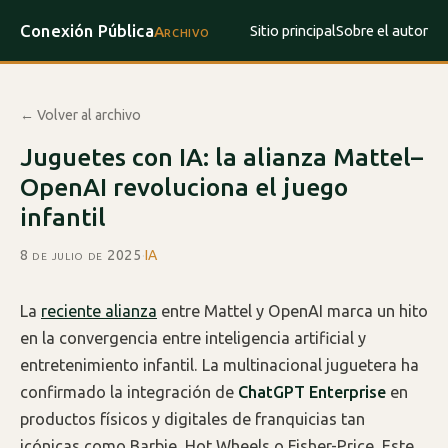
Conexión Pública
Sitio principal
Sobre el autor
Archivo
← Volver al archivo
Juguetes con IA: la alianza Mattel–
OpenAI revoluciona el juego
infantil
8 de julio de 2025
·
IA
La
reciente alianza
entre Mattel y OpenAI marca un hito
en la convergencia entre inteligencia artificial y
entretenimiento infantil. La multinacional juguetera ha
confirmado la integración de
ChatGPT Enterprise
en
productos físicos y digitales de franquicias tan
icónicas como Barbie, Hot Wheels o Fisher-Price. Este