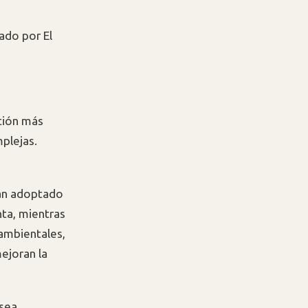
zado por El
stión más
plejas.
han adoptado
nta, mientras
ambientales,
mejoran la
 sea