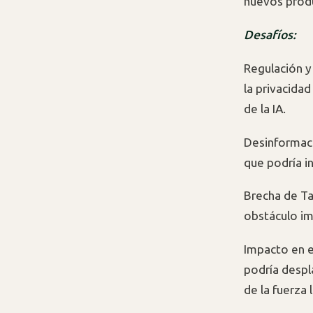
nuevos produ
Desafíos:
Regulación y
la privacida
de la IA.
Desinformació
que podría in
Brecha de Ta
obstáculo im
Impacto en e
podría despl
de la fuerza 