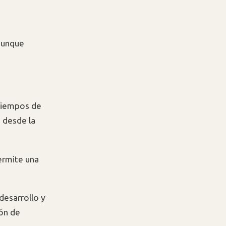
 aunque
 tiempos de
 desde la
ermite una
desarrollo y
ión de