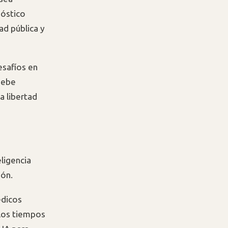
nóstico
dad pública y
esafíos en
 debe
a libertad
ligencia
ión.
édicos
los tiempos