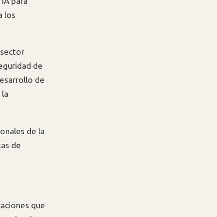
 IA para
a los
 sector
 seguridad de
esarrollo de
 la
onales de la
tas de
icaciones que