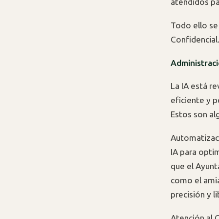
atendidos pa
Todo ello se
Confidencial
Administraci
La IA está r
eficiente y 
Estos son al
Automatizaci
IA para opti
que el Ayunt
como el amian
precisión y 
Atención al 