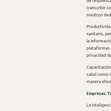
de respuesta
transcribir c
médicos dedi
Productivida
sanitario, pe
la informaci
plataformas 
privacidad de
Capacitación
salud como c
manera efect
Empresas: T
La inteligenc