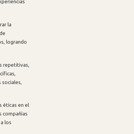
xperiencias
ar la
 de
os, logrando
 repetitivas,
íficas,
 sociales,
s éticas en el
las compañías
a los