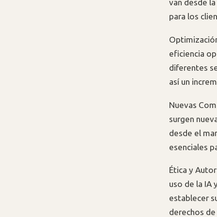
van desde la
para los clie
Optimización
eficiencia o
diferentes s
así un increm
Nuevas Compe
surgen nueva
desde el man
esenciales pa
Ética y Autor
uso de la IA 
establecer s
derechos de