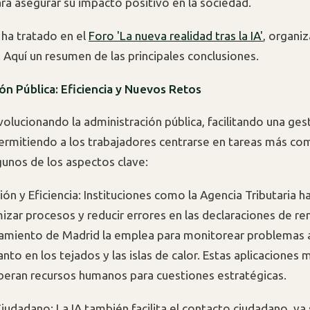
ra asegurar su impacto positivo en la sociedad.
 ha tratado en el
Foro 'La nueva realidad tras la IA'
, organi
. Aquí un resumen de las principales conclusiones.
ón Pública: Eficiencia y Nuevos Retos
evolucionando la administración pública, facilitando una ge
permitiendo a los trabajadores centrarse en tareas más com
gunos de los aspectos clave:
ón y Eficiencia: Instituciones como la Agencia Tributaria 
mizar procesos y reducir errores en las declaraciones de re
amiento de Madrid la emplea para monitorear problemas 
to en los tejados y las islas de calor. Estas aplicaciones 
liberan recursos humanos para cuestiones estratégicas.
Ciudadano: La IA también facilita el contacto ciudadano, ya