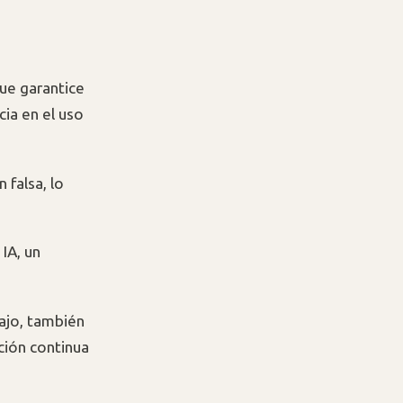
que garantice
cia en el uso
 falsa, lo
IA, un
bajo, también
ción continua