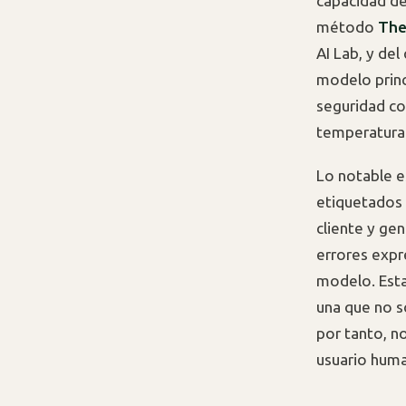
capacidad de
método
The
AI Lab, y del
modelo princi
seguridad co
temperatura
Lo notable e
etiquetados 
cliente y ge
errores expr
modelo. Esta
una que no so
por tanto, n
usuario human