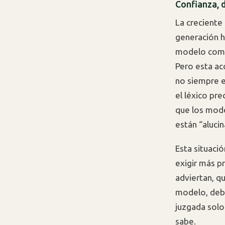
Confianza, d
La creciente
generación h
modelo como
Pero esta ac
no siempre es
el léxico pr
que los mode
están “aluci
Esta situació
exigir más p
adviertan, que
modelo, deber
juzgada solo
sabe.