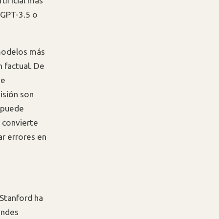
tificial más
 GPT-3.5 o
 modelos más
 factual. De
de
isión son
s puede
e convierte
ar errores en
 Stanford ha
andes