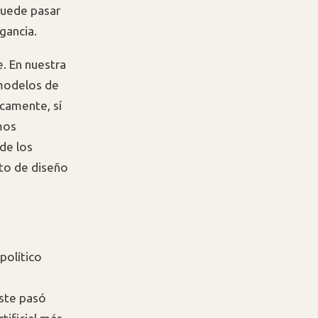
puede pasar
gancia.
e. En nuestra
 modelos de
camente, sí
mos
de los
to de diseño
político
este pasó