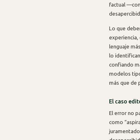
factual —com
desapercibid
Lo que deber
experiencia,
lenguaje más
lo identific
confiando má
modelos tipo
más que de p
El caso edit
El error no p
como “aspira
juramentado 