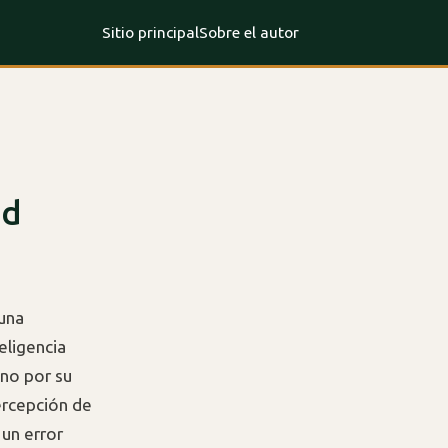
Sitio principal
Sobre el autor
ad
una
eligencia
ino por su
percepción de
 un error