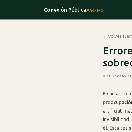
Conexión Pública
Archivo
← Volver al ar
Errore
sobrec
8 de agosto d
En un artícu
preocupación
artificial, m
invisibilidad
él. Esta tesi