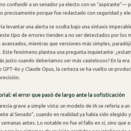
o confundir a un senador ya electo con un “aspirante”— 
o precisamente porque fue redactado con seguridad y ele
ía levantar una alerta se oculta bajo una sintaxis impecabl
 este tipo de errores tienden a no ser detectados por los
 avanzados, mientras que versiones más simples, paradóji
an. Este fenómeno plantea una pregunta inquietante: ¿esta
s justo cuando deberíamos ser más cautelosos? En la era 
 GPT-4o y Claude Opus, la certeza se ha vuelto un produc
recisión.
orial: el error que pasó de largo ante la sofisticación
arecía grave a simple vista: un modelo de IA se refería a un 
nte al Senado”, cuando en realidad ya había sido elegido y
semanas antes. Lo notable no fue el fallo en sí, sino que 