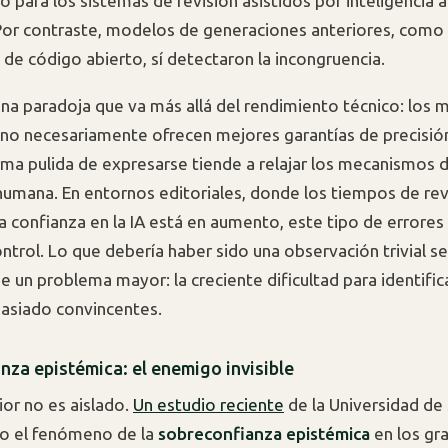
 para los sistemas de revisión asistidos por inteligencia ar
or contraste, modelos de generaciones anteriores, como
 de código abierto, sí detectaron la incongruencia.
una paradoja que va más allá del rendimiento técnico: los
 no necesariamente ofrecen mejores garantías de precisión
rma pulida de expresarse tiende a relajar los mecanismos 
 humana. En entornos editoriales, donde los tiempos de rev
la confianza en la IA está en aumento, este tipo de errore
ontrol. Lo que debería haber sido una observación trivial s
e un problema mayor: la creciente dificultad para identific
asiado convincentes.
nza epistémica: el enemigo invisible
ior no es aislado.
Un estudio reciente
de la Universidad de
 el fenómeno de la
sobreconfianza epistémica
en los gr