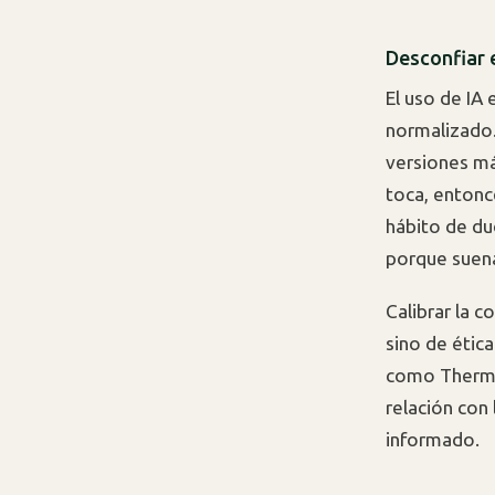
Desconfiar 
El uso de IA
normalizado.
versiones má
toca, entonc
hábito de dud
porque suena
Calibrar la 
sino de étic
como Thermom
relación con 
informado.