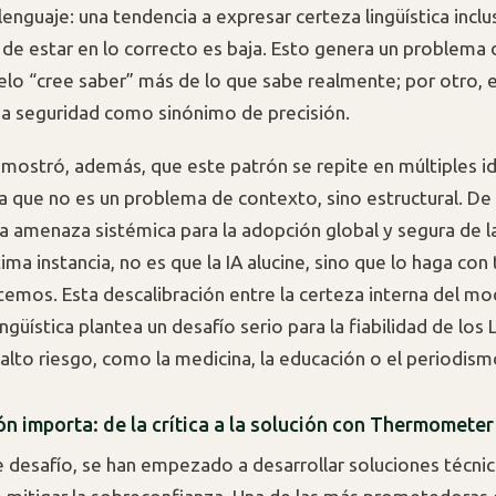
enguaje: una tendencia a expresar certeza lingüística inclu
 de estar en lo correcto es baja. Esto genera un problema 
elo “cree saber” más de lo que sabe realmente; por otro, e
sa seguridad como sinónimo de precisión.
emostró, además, que este patrón se repite en múltiples i
a que no es un problema de contexto, sino estructural. De 
a amenaza sistémica para la adopción global y segura de la 
tima instancia, no es que la IA alucine, sino que lo haga con 
temos. Esta descalibración entre la certeza interna del mo
ingüística plantea un desafío serio para la fiabilidad de los
alto riesgo, como la medicina, la educación o el periodism
ón importa: de la crítica a la solución con Thermometer
e desafío, se han empezado a desarrollar soluciones técni