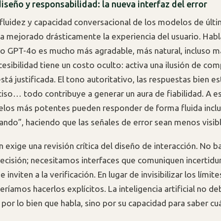
iseño y responsabilidad: la nueva interfaz del error
 fluidez y capacidad conversacional de los modelos de últ
a mejorado drásticamente la experiencia del usuario. Habl
 GPT-4o es mucho más agradable, más natural, incluso 
cesibilidad tiene un costo oculto: activa una ilusión de co
tá justificada. El tono autoritativo, las respuestas bien e
eciso… todo contribuye a generar un aura de fiabilidad. A 
los más potentes pueden responder de forma fluida incl
nando”, haciendo que las señales de error sean menos visibl
n exige una revisión crítica del diseño de interacción. No b
recisión; necesitamos interfaces que comuniquen incertid
 inviten a la verificación. En lugar de invisibilizar los límite
íamos hacerlos explícitos. La inteligencia artificial no de
 por lo bien que habla, sino por su capacidad para saber c