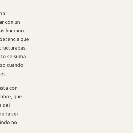
ima
ar con un
más humano.
mpetencia que
structuradas,
esto se suma
uso cuando
es.
asta con
umbre, que
s del
bería ser
uándo no