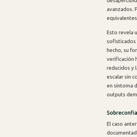
desapercibido
avanzados. P
equivalentes
Esto revela 
sofisticados
hecho, su fo
verificación
reducidos y 
escalar sin c
en síntoma d
outputs dem
Sobreconfia
El caso anter
documentado