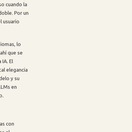
so cuando la
doble. Por un
l usuario
diomas, lo
ahí que se
IA. El
tal elegancia
delo y su
 LLMs en
o.
cas con