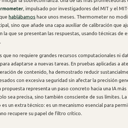
 mitigar la sobreconfianza. Una de las más prometedoras 
rmometer
, impulsado por investigadores del MIT y el M
 que
hablábamos
hace unos meses. Thermometer no modif
pal, sino que añade una capa auxiliar de calibración que aj
n la que se presentan las respuestas, usando técnicas de 
.
s que no requiere grandes recursos computacionales ni da
para adaptarse a nuevas tareas. En pruebas aplicadas a ate
neración de contenido, ha demostrado reducir sustancialm
esados con excesiva seguridad sin afectar la precisión gene
 propuesta representa un paso concreto hacia una IA más
lo sea precisa, sino también consciente de sus límites. La 
o es un extra técnico: es un mecanismo esencial para permit
o recupere su papel de filtro crítico.