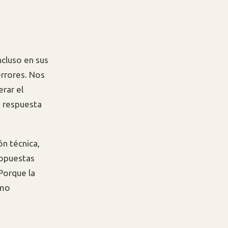
ncluso en sus
errores. Nos
rar el
a respuesta
ón técnica,
ropuestas
Porque la
smo