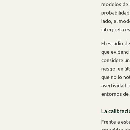
modelos de l
probabilidad
lado, el mod
interpreta e
El estudio d
que evidenci
considere un
riesgo, en úl
que no lo no
asertividad l
entornos de 
La calibraci
Frente a est