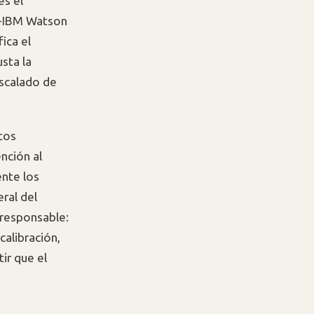
es el
IT-IBM Watson
ica el
usta la
escalado de
tos
nción al
ente los
ral del
 responsable:
calibración,
ir que el