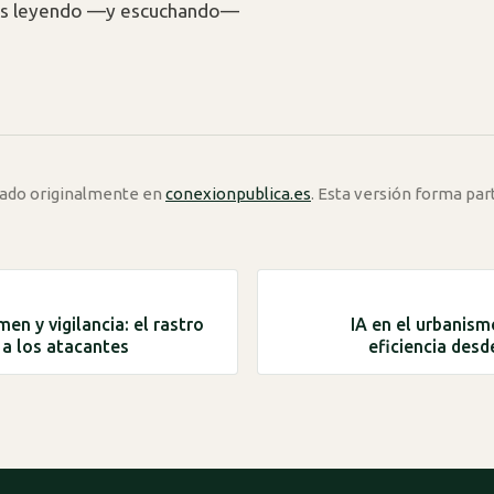
os leyendo —y escuchando—
icado originalmente en
conexionpublica.es
. Esta versión forma par
imen y vigilancia: el rastro
IA en el urbanism
 a los atacantes
eficiencia desd