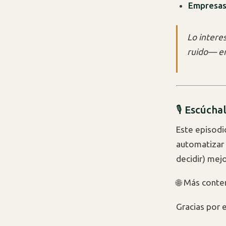
Empresas 
Lo intere
ruido— en
🎙 Escúcha
Este episodi
automatizar c
decidir) mejo
🌐 Más conte
Gracias por e