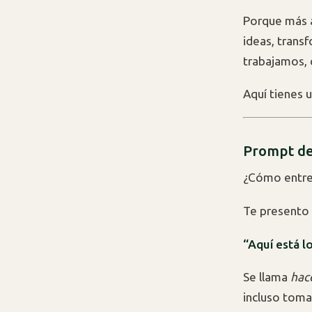
Porque más al
ideas, tran
trabajamos
Aquí tienes u
Prompt de
¿Cómo entren
Te presento
“Aquí está l
Se llama
hac
incluso toma