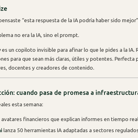
ize
pensaste “esta respuesta de la IA podría haber sido mejor
lema no era la IA, sino el prompt.
e
es un copiloto invisible para afinar lo que le pides a la IA.
ones para que sean más claras, útiles y potentes. Perfecta 
es, docentes y creadores de contenido.
cción: cuando pasa de promesa a infraestructur
eales esta semana:
 avatares financieros que explican informes en tiempo real
i
lanza 50 herramientas IA adaptadas a sectores regulados