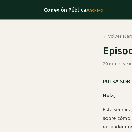
Conexión Pública
Archivo
← Volver al ar
Episod
29 de junio de
PULSA SOBR
Hola,
Esta semana
sobre cómo u
entender me