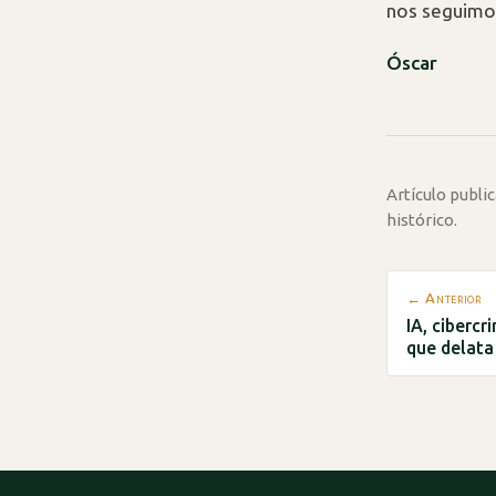
nos seguim
Óscar
Artículo publ
histórico.
← Anterior
IA, cibercr
que delata