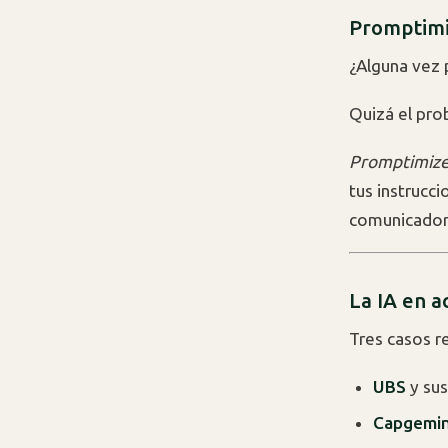
Promptim
¿Alguna vez 
Quizá el prob
Promptimiz
tus instrucci
comunicador
La IA en a
Tres casos r
UBS
y sus
Capgemin