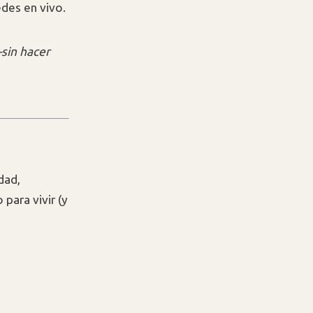
edes en vivo.
—sin hacer
dad,
 para vivir (y