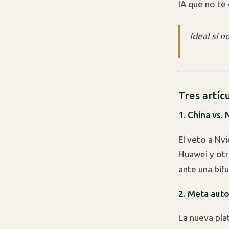
IA que no te 
Ideal si n
Tres artíc
1. China vs. 
El veto a Nvi
Huawei y otr
ante una bifu
2. Meta auto
La nueva pla