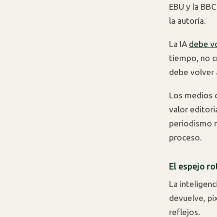
EBU y la BBC
la autoría.
La IA
debe v
tiempo, no c
debe volver a
Los medios q
valor editori
periodismo n
proceso.
El espejo ro
La inteligenc
devuelve, píx
reflejos.