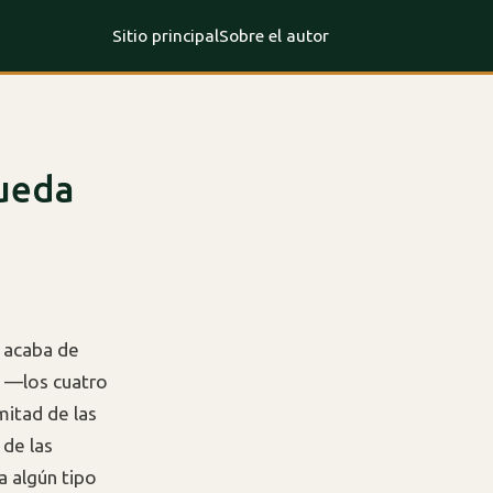
Sitio principal
Sobre el autor
queda
o acaba de
y —los cuatro
itad de las
 de las
a algún tipo