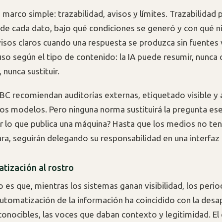
marco simple: trazabilidad, avisos y límites. Trazabilidad 
e cada dato, bajo qué condiciones se generó y con qué ni
visos claros cuando una respuesta se produzca sin fuentes v
uso según el tipo de contenido: la IA puede resumir, nunca 
 nunca sustituir.
BBC recomiendan auditorías externas, etiquetado visible y 
los modelos. Pero ninguna norma sustituirá la pregunta ese
 lo que publica una máquina? Hasta que los medios no te
ara, seguirán delegando su responsabilidad en una interfaz
atización al rostro
 es que, mientras los sistemas ganan visibilidad, los period
automatización de la información ha coincidido con la desa
conocibles, las voces que daban contexto y legitimidad. El 