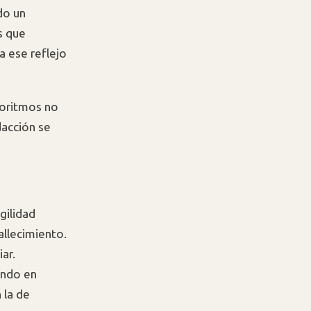
do un
s que
a ese reflejo
goritmos no
dacción se
gilidad
allecimiento.
ar.
ando en
 la de