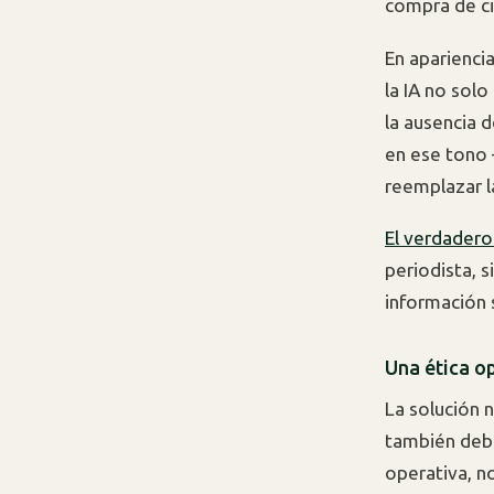
compra de cig
En aparienci
la IA no solo
la ausencia 
en ese tono 
reemplazar la
El verdadero
periodista, s
información 
Una ética op
La solución 
también debe
operativa, no