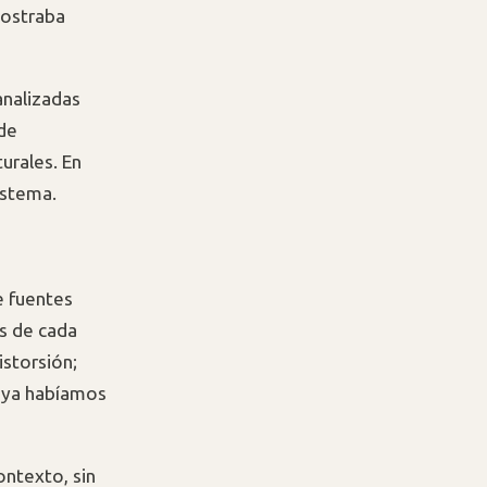
mostraba
analizadas
 de
turales. En
istema.
e fuentes
ás de cada
istorsión;
 ya habíamos
ontexto, sin