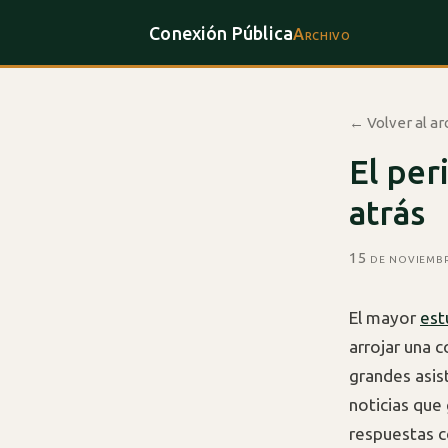
Conexión Pública
Archivo
← Volver al ar
El per
atrás
15 de noviemb
El mayor
est
arrojar una 
grandes asis
noticias que 
respuestas c