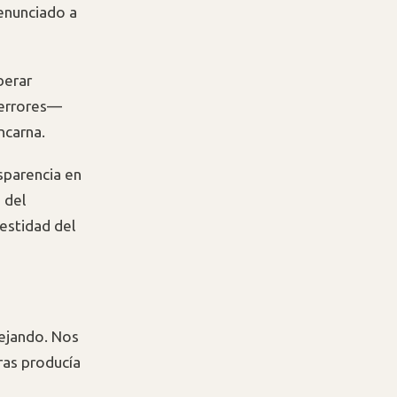
renunciado a
berar
 errores—
ncarna.
sparencia en
 del
nestidad del
lejando. Nos
ras producía