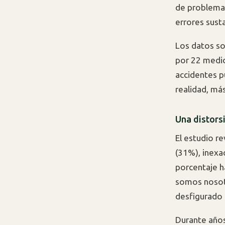
de problema.
errores sust
Los datos so
por 22 medio
accidentes pu
realidad, má
Una distors
El estudio r
(31%), inexa
porcentaje h
somos nosot
desfigurado 
Durante años