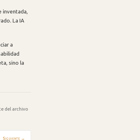
e inventada,
rado. La IA
ciar a
abilidad
a, sino la
te del archivo
Siguiente →