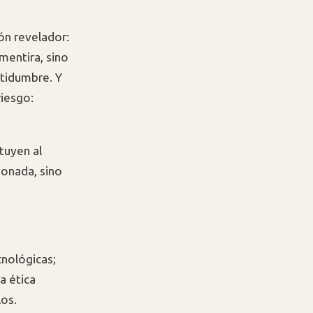
ón revelador:
 mentira, sino
rtidumbre. Y
iesgo:
tuyen al
ionada, sino
cnológicas;
a ética
los.