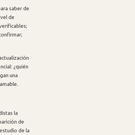
para saber de
vel de
erificables;
confirmar;
actualización
ncial: ¿quién
ngan una
 amable.
istas la
parición de
estudio de la