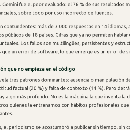
 Gemini fue el peor evaluado: el 76 % de sus resultados 
anciales, sobre todo por uso incorrecto de fuentes.
n contundentes: más de 3 000 respuestas en 14 idiomas, 
s públicos de 18 países. Cifras que ya no permiten hablar
ntuales. Los fallos son multilingües, persistentes y estruc
s que un error de software, lo que emerge es un error de s
ión que no empieza en el código
evela tres patrones dominantes: ausencia o manipulación d
ctitud factual (20 %) y falta de contexto (14 %). Pero detr
ay algo más profundo. No es la máquina la que inventa la d
ros quienes la entrenamos con hábitos profesionales que
antes.
, el periodismo se acostumbró a publicar sin tiempo, sin c