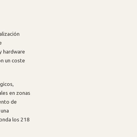
alización
e
 y hardware
on un coste
gicos,
ales en zonas
ento de
 una
ronda los 218