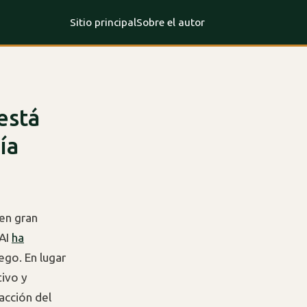
Sitio principal
Sobre el autor
está
ía
 en gran
 AI
ha
uego. En lugar
tivo y
racción del