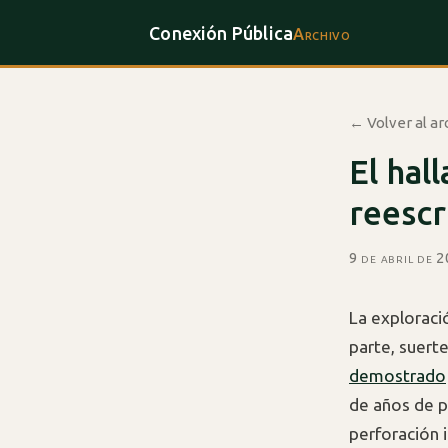
Conexión Pública
Archivo
← Volver al ar
El hal
reescr
9 de abril de 
La exploraci
parte, suert
demostrado
de años de p
perforación i