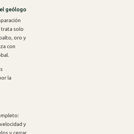
 el geólogo
mparación
 trata solo
balto, oro y
nza con
bal.
es
or la
ompleto:
 velocidad y
los y cerrar