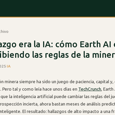
chivo
lazgo era la IA: cómo Earth AI 
ibiendo las reglas de la miner
2025
·
IA
ón minera siempre ha sido un juego de paciencia, capital y,
e. Pero tal y como leía hace unos días en
TechCrunch
, Earth
que la inteligencia artificial puede cambiar las reglas del j
rospección incierta, ahora bastan meses de análisis predic
nteligente. El resultado: hallazgos de alto impacto a una f