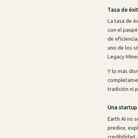
Tasa de éxi
La tasa de é
con el paupé
de eficienci
uno de los s
Legacy Minera
Y lo más dis
completament
tradición ni 
Una startup
Earth AI no 
predice, expl
credibilidad.