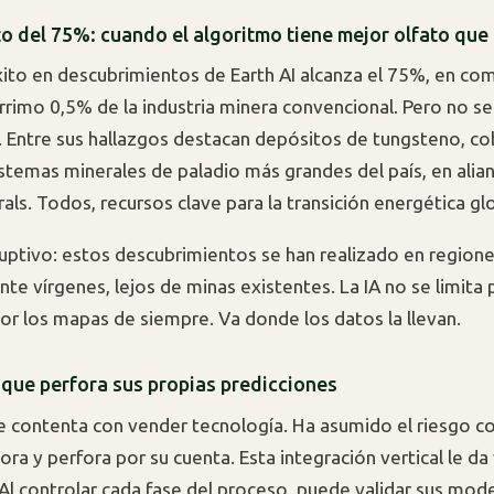
to del 75%: cuando el algoritmo tiene mejor olfato que
xito en descubrimientos de Earth AI alcanza el 75%, en co
rrimo 0,5% de la industria minera convencional. Pero no se
a. Entre sus hallazgos destacan depósitos de tungsteno, co
istemas minerales de paladio más grandes del país, en alia
ls. Todos, recursos clave para la transición energética glo
ruptivo: estos descubrimientos se han realizado en region
e vírgenes, lejos de minas existentes. La IA no se limita p
por los mapas de siempre. Va donde los datos la llevan.
 que perfora sus propias predicciones
se contenta con vender tecnología. Ha asumido el riesgo c
ora y perfora por su cuenta. Esta integración vertical le da
 Al controlar cada fase del proceso, puede validar sus mode