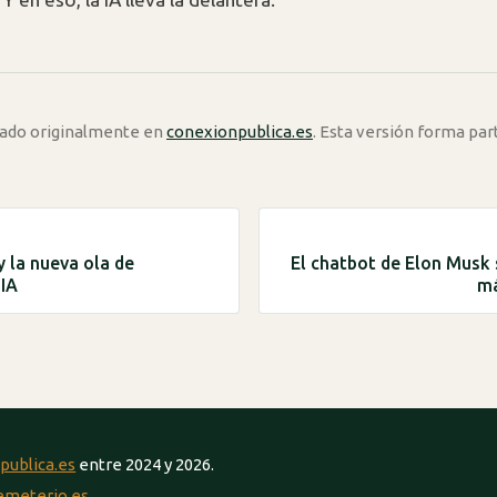
icado originalmente en
conexionpublica.es
. Esta versión forma par
y la nueva ola de
El chatbot de Elon Musk
 IA
má
publica.es
entre 2024 y 2026.
emeterio.es