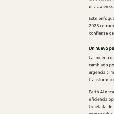
el ciclo en 
Este enfoque
2025 cerraro
confianza de
Un nuevo pa
La minería e
cambiado poc
urgencia cli
transformaci
Earth AI enc
eficiencia o
tonelada de l
competitiva. 