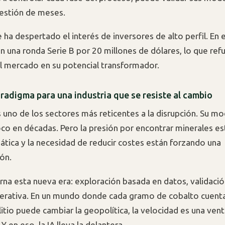
cuestión de meses.
 ha despertado el interés de inversores de alto perfil. En
n una ronda Serie B por 20 millones de dólares, lo que refu
l mercado en su potencial transformador.
radigma para una industria que se resiste al cambio
s uno de los sectores más reticentes a la disrupción. Su m
o en décadas. Pero la presión por encontrar minerales est
mática y la necesidad de reducir costes están forzando una
ón.
arna esta nueva era: exploración basada en datos, validació
perativa. En un mundo donde cada gramo de cobalto cuenta
itio puede cambiar la geopolítica, la velocidad es una vent
Y en eso, la IA lleva la delantera.