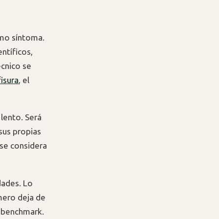
omo síntoma.
ntíficos,
écnico se
isura
, el
lento. Será
sus propias
 se considera
dades. Lo
mero deja de
o benchmark.