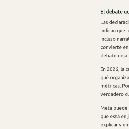
El debate q
Las declarac
Indican que 
incluso narr
convierte en
debate deja 
En 2026, la 
qué organiza
métricas. Po
verdadero cu
Meta puede a
que está en 
explicar y e