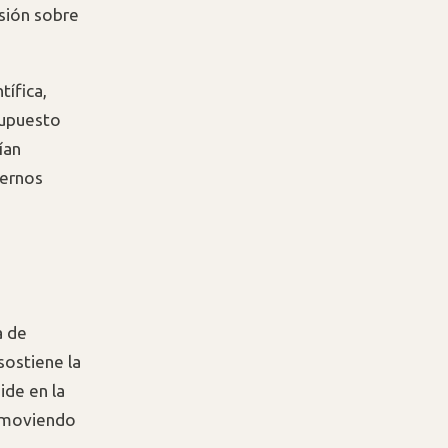
sión sobre
tífica,
supuesto
ían
ternos
a de
sostiene la
ide en la
á moviendo