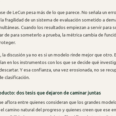
.
rase de LeCun pesa más de lo que parece. No señala un erro
o la fragilidad de un sistema de evaluación sometido a dem
multáneas. Cuando los resultados empiezan a servir para s
gar de para someterlo a prueba, la métrica cambia de funci
roteger.
 la discusión ya no es si un modelo rinde mejor que otro. E
ían en los instrumentos con los que se decide qué investig
 descartar. Y esa confianza, una vez erosionada, no se recu
e clasificación.
roducto: dos tesis que dejaron de caminar juntas
ue aflora entre quienes consideran que los grandes model
 el camino natural del progreso y quienes creen que ese e