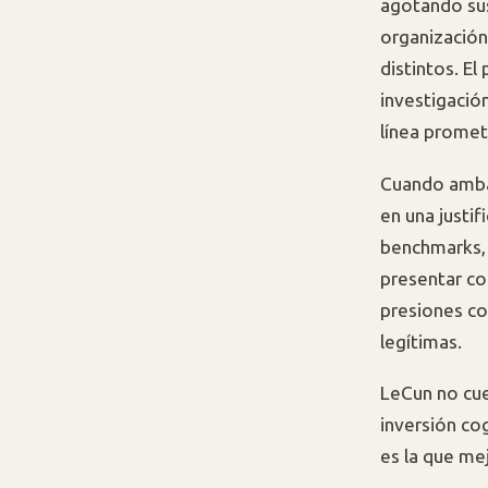
agotando sus
organización
distintos. E
investigació
línea promet
Cuando ambas
en una justif
benchmarks,
presentar co
presiones co
legítimas.
LeCun no cue
inversión co
es la que me