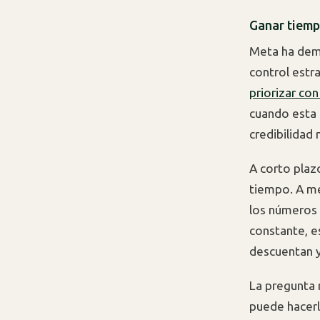
Ganar tiemp
Meta ha demo
control estr
priorizar con
cuando esta 
credibilidad
A corto plaz
tiempo. A med
los números 
constante, e
descuentan y
La pregunta 
puede hacerl