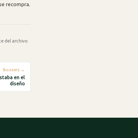
 se recompra.
te del archivo
Siguiente →
estaba en el
diseño