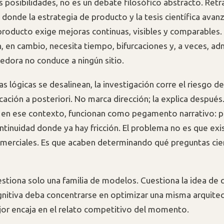
 posibilidades, no es un debate filosófico abstracto. Retr
 donde la estrategia de producto y la tesis científica avan
l producto exige mejoras continuas, visibles y comparables.
n, en cambio, necesita tiempo, bifurcaciones y, a veces, ad
edora no conduce a ningún sitio.
 lógicas se desalinean, la investigación corre el riesgo de
icación a posteriori. No marca dirección; la explica después
 en ese contexto, funcionan como pegamento narrativo: 
ntinuidad donde ya hay fricción. El problema no es que exi
merciales. Es que acaben determinando qué preguntas cien
stiona solo una familia de modelos. Cuestiona la idea de 
gnitiva deba concentrarse en optimizar una misma arquite
jor encaja en el relato competitivo del momento.