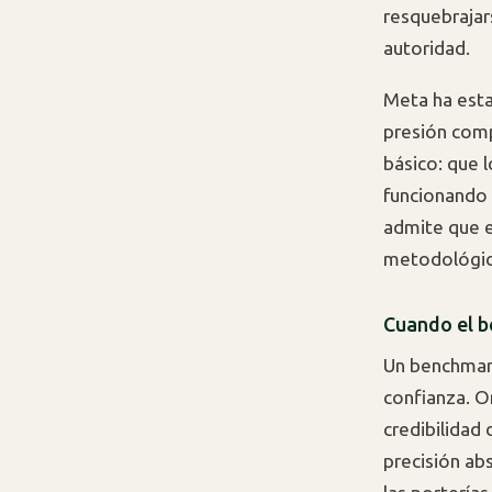
resquebrajar
autoridad.
Meta ha esta
presión comp
básico: que
funcionando 
admite que e
metodológico
Cuando el b
Un benchmark
confianza. O
credibilidad 
precisión ab