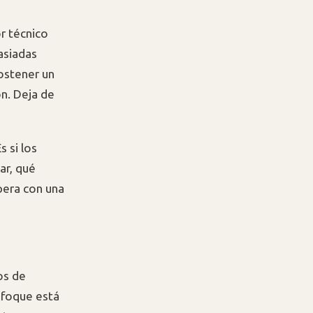
r técnico
asiadas
ostener un
ón. Deja de
s si los
ar, qué
pera con una
os de
nfoque está