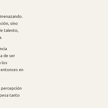
 amenazando.
ción, sino
e talento,
a.
encia
ja de ser
 los
te entonces en
a percepción
 pesa tanto