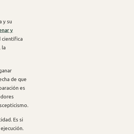
a y su
enar y
 científica
 la
ganar
pecha de que
paración es
idores
scepticismo.
dad. Es si
 ejecución.