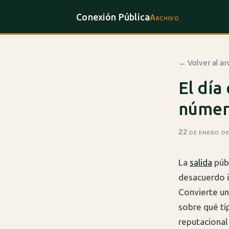
Conexión Pública
Archivo
← Volver al ar
El día
númer
22 de enero d
La
salida
públ
desacuerdo i
Convierte un
sobre qué ti
reputacional