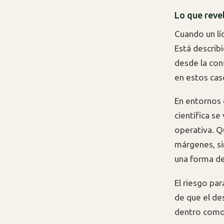
Lo que reve
Cuando un lí
Está describ
desde la con
en estos cas
En entornos 
científica s
operativa. Q
márgenes, sin
una forma de
El riesgo pa
de que el de
dentro como 