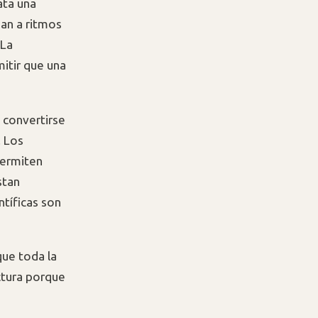
ata una
zan a ritmos
 La
mitir que una
 convertirse
. Los
permiten
stan
tíficas son
que toda la
ctura porque