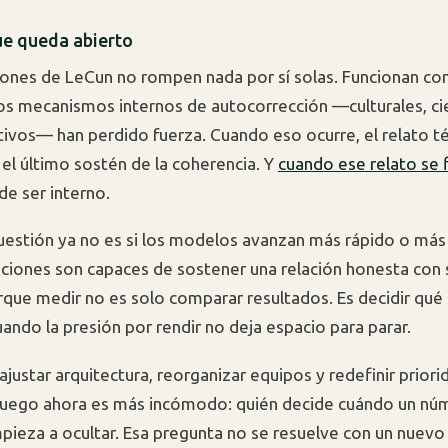
ue queda abierto
iones de LeCun no rompen nada por sí solas. Funcionan c
los mecanismos internos de autocorrección —culturales, cie
ativos— han perdido fuerza. Cuando eso ocurre, el relato t
 el último sostén de la coherencia. Y
cuando ese relato se f
de ser interno.
cuestión ya no es si los modelos avanzan más rápido o más 
ciones son capaces de sostener una relación honesta con 
rque medir no es solo comparar resultados. Es decidir qué
ando la presión por rendir no deja espacio para parar.
justar arquitectura, reorganizar equipos y redefinir priori
juego ahora es más incómodo: quién decide cuándo un nú
mpieza a ocultar. Esa pregunta no se resuelve con un nuev