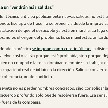
la un “vendrán más salidas”
der técnico anticipa públicamente nuevas salidas, no está
iendo. Ese tipo de frase no se pronuncia desde la improvisa
statación de que el desacople ya está en marcha. La fuga d
os, no es el origen del problema. Es su manifestación tardí
donde la métrica
se impone como criterio último
, la disid
e vuelve costosa. No porque esté prohibida, sino porque de
uien no comparte la tesis dominante empieza a trabajar en
 capacidad real de influir en la dirección. Salir se convier
 coherencia, no de conflicto.
ra Meta no es perder nombres concretos, sino consolidar l
sacuerdo profundo solo puede resolverse fuera. Esa señal
fuera de la compañía.