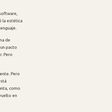
software,
 la estética
lenguaje.
rma de
n un pacto
r. Pero
tente. Pero
está
unta, como
vuelto en