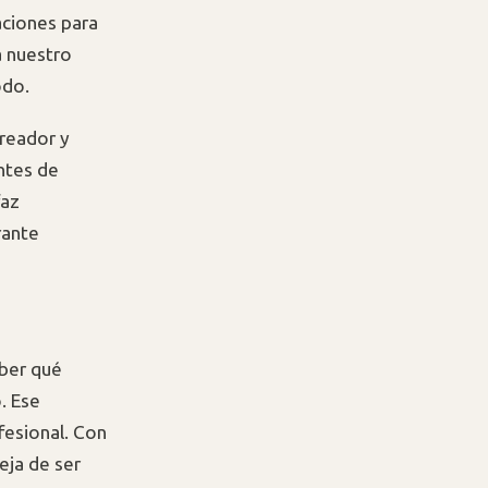
aciones para
a nuestro
odo.
creador y
ntes de
faz
rante
aber qué
. Ese
fesional. Con
eja de ser