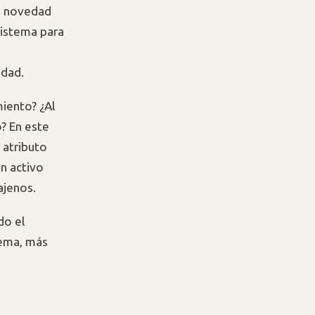
na novedad
sistema para
edad.
iento? ¿Al
? En este
e atributo
un activo
ajenos.
do el
tema, más