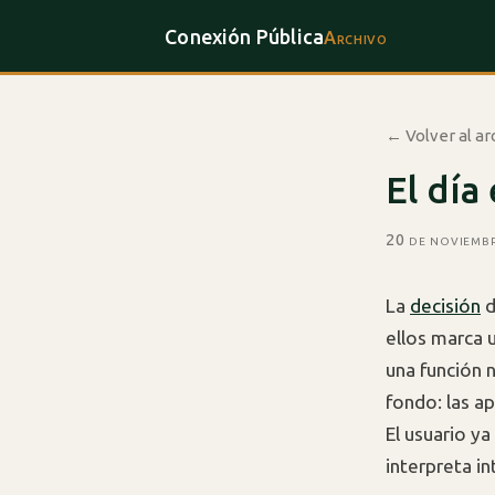
Conexión Pública
Archivo
← Volver al ar
El día
20 de noviemb
La
decisión
d
ellos marca u
una función 
fondo: las a
El usuario ya
interpreta in