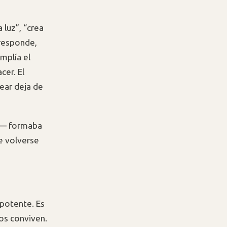
 luz”, “crea
 responde,
mplía el
cer. El
ear deja de
go— formaba
de volverse
potente. Es
os conviven.