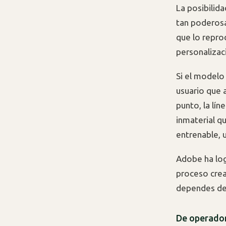
La posibilid
tan poderosa
que lo repro
personalizac
Si el modelo
usuario que 
punto, la lín
inmaterial qu
entrenable, 
Adobe ha log
proceso crea
dependes de 
De operador