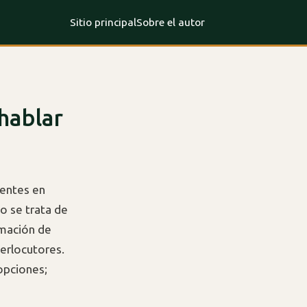
Sitio principal
Sobre el autor
hablar
tentes en
No se trata de
rmación de
terlocutores.
 opciones;