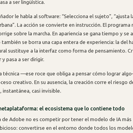
sa a ser lingüística.
ñador le habla al software: “Selecciona el sujeto”, “ajusta la
rbana”. La acción se convierte en instrucción. El programa
rrige sobre la marcha. En apariencia se gana tiempo y se a
 también se borra una capa entera de experiencia: la del ha
ural sustituye a la interfaz como forma de pensamiento. Cr
 y pasa a ser dirigir.
ia técnica —ese roce que obliga a pensar cómo lograr al
ceso creativo. En su ausencia, la creación corre el riesgo 
 instantánea, casi invisible.
 metaplataforma: el ecosistema que lo contiene todo
a de Adobe no es competir por tener el modelo de IA más 
icioso: convertirse en el entorno donde todos los model