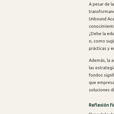
A pesar de la
transformand
Unbound Aca
conocimiento
¿Debe la edu
o, como sugi
prácticas y 
Además, la ad
las estrateg
fondos signi
que empresas
soluciones d
Reflexión fi