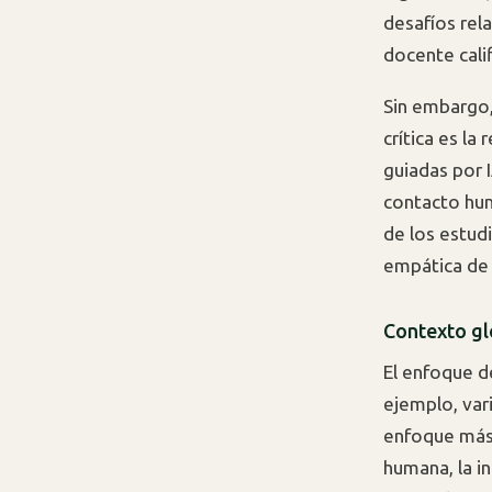
desafíos rel
docente cali
Sin embargo,
crítica es la
guiadas por 
contacto hum
de los estud
empática de
Contexto glo
El enfoque d
ejemplo, var
enfoque más 
humana, la i