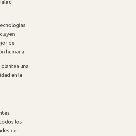
iales
tecnologías
ncluyen
ejor de
ción humana.
y plantea una
idad en la
antes
 todos los
ades de