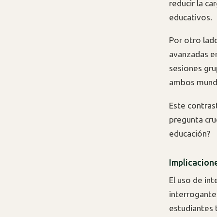
reducir la ca
educativos.
Por otro lad
avanzadas en
sesiones gru
ambos mundos:
Este contras
pregunta cruc
educación?
Implicacione
El uso de int
interrogante
estudiantes 