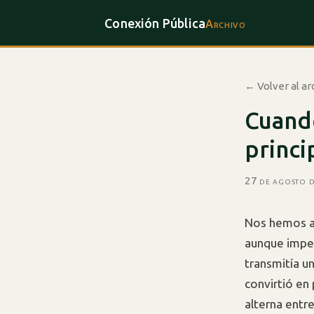
Conexión Pública
Archivo
← Volver al ar
Cuand
princi
27 de agosto 
Nos hemos ac
aunque imper
transmitía u
convirtió en 
alterna entr