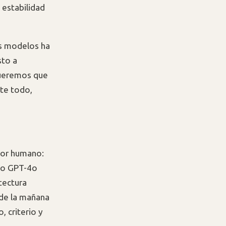
 estabilidad
os modelos ha
sto a
queremos que
nte todo,
dor humano:
omo GPT-4o
tectura
 de la mañana
, criterio y