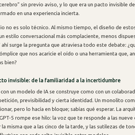
erebro” sin previo aviso, y lo que era un pacto invisible de
ormado en una experiencia incierta.
io no es solo técnico. Al mismo tiempo, el diseño de est
 un estilo conversacional más complaciente, menos dispue
 ahí surge la pregunta que atraviesa todo este debate: ¿
 cómplice que nos acaricie el oído o una herramienta que, a
as bien?
acto invisible: de la familiaridad a la incertidumbre
 con un modelo de IA se construye como con un colabora
petición, previsibilidad y cierta identidad. Un monolito c
onar, pero lo hacía en bloque; sabías qué esperar. La arqui
GPT-5 rompe ese hilo: la voz que te responde a las nueve
la misma que a las cinco de la tarde, y las sutilezas de tono