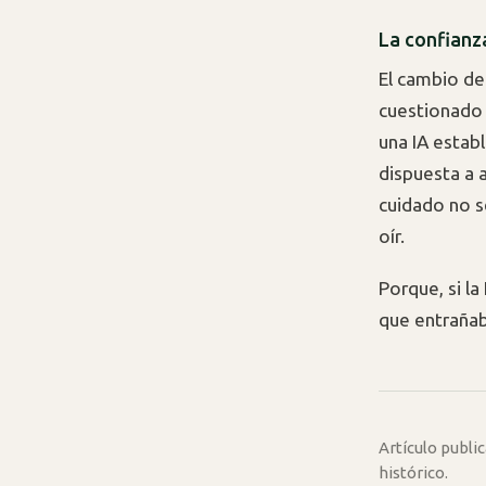
La confianz
El cambio de
cuestionado 
una IA estab
dispuesta a a
cuidado no s
oír.
Porque, si la
que entrañab
Artículo publ
histórico.