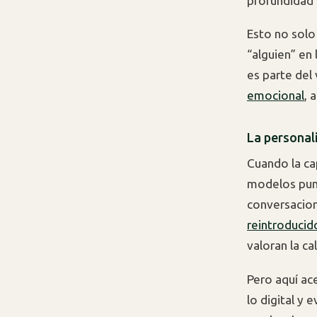
profundidad 
Esto no solo
“alguien” en
es parte del
emocional
, 
La personal
Cuando la ca
modelos pun
conversacion
reintroducid
valoran la ca
Pero aquí ace
lo digital y