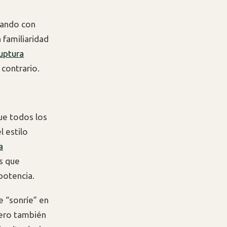
lando con
 familiaridad
uptura
 contrario.
ue todos los
 estilo
a
s que
 potencia.
e “sonríe” en
pero también