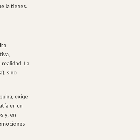
e la tienes.
lta
tiva,
realidad. La
), sino
áquina, exige
atía en un
s y, en
e emociones