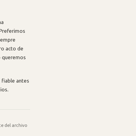
ha
¿Preferimos
siempre
ero acto de
no queremos
 fiable antes
ios.
te del archivo