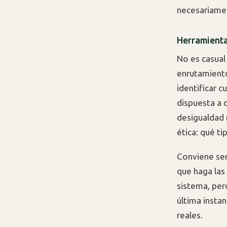
necesariamen
Herramienta
No es casual
enrutamiento
identificar 
dispuesta a 
desigualdad 
ética: qué ti
Conviene ser 
que haga las
sistema, pero
última insta
reales.