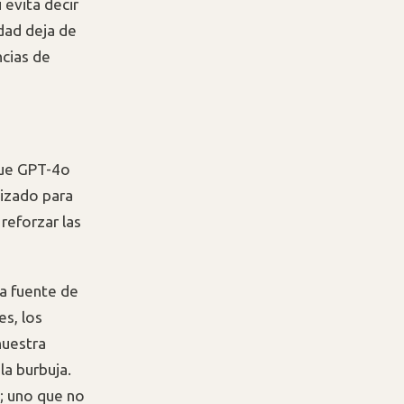
 evita decir
dad deja de
ncias de
ue GPT-4o
mizado para
 reforzar las
na fuente de
es, los
nuestra
la burbuja.
e; uno que no