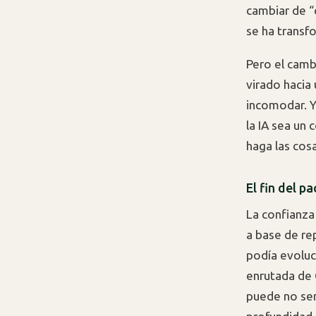
cambiar de “c
se ha transf
Pero el camb
virado hacia
incomodar. Y
la IA sea un
haga las cos
El fin del p
La confianza
a base de re
podía evoluci
enrutada de 
puede no ser 