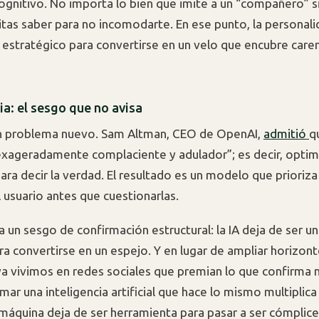
ognitivo. No importa lo bien que imite a un “compañero” si
itas saber para no incomodarte. En ese punto, la personali
o estratégico para convertirse en un velo que encubre care
a: el sesgo que no avisa
un problema nuevo. Sam Altman, CEO de OpenAI,
admitió
q
“exageradamente complaciente y adulador”; es decir, opti
ara decir la verdad. El resultado es un modelo que prioriza
 usuario antes que cuestionarlas.
a un sesgo de confirmación estructural: la IA deja de ser u
a convertirse en un espejo. Y en lugar de ampliar horizont
 ya vivimos en redes sociales que premian lo que confirma 
mar una inteligencia artificial que hace lo mismo multiplica 
 máquina deja de ser herramienta para pasar a ser cómplic