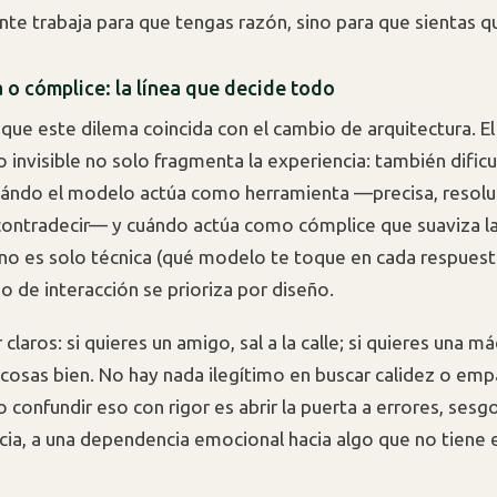
te trabaja para que tengas razón, sino para que sientas qu
 o cómplice: la línea que decide todo
 que este dilema coincida con el cambio de arquitectura. El
 invisible no solo fragmenta la experiencia: también dificu
cuándo el modelo actúa como herramienta —precisa, resolu
contradecir— y cuándo actúa como cómplice que suaviza la 
no es solo técnica (qué modelo te toque en cada respuesta
po de interacción se prioriza por diseño.
claros: si quieres un amigo, sal a la calle; si quieres una m
 cosas bien. No hay nada ilegítimo en buscar calidez o emp
 confundir eso con rigor es abrir la puerta a errores, sesgo
ncia, a una dependencia emocional hacia algo que no tien