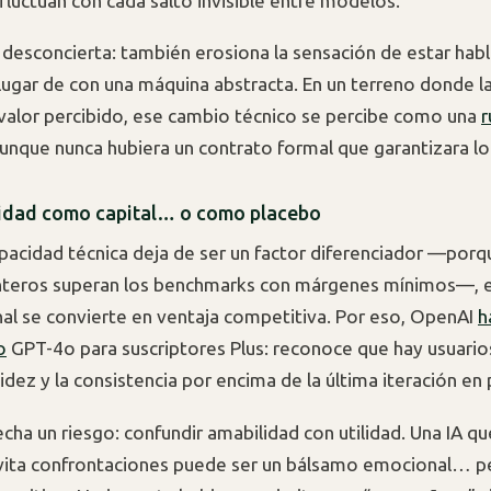
fluctúan con cada salto invisible entre modelos.
 desconcierta: también erosiona la sensación de estar hab
 lugar de con una máquina abstracta. En un terreno donde la
 valor percibido, ese cambio técnico se percibe como una
r
aunque nunca hubiera un contrato formal que garantizara lo
idad como capital… o como placebo
pacidad técnica deja de ser un factor diferenciador —porq
teros superan los benchmarks con márgenes mínimos—, el
al se convierte en ventaja competitiva. Por eso, OpenAI
h
o
GPT-4o para suscriptores Plus: reconoce que hay usuario
lidez y la consistencia por encima de la última iteración en
cha un riesgo: confundir amabilidad con utilidad. Una IA qu
 evita confrontaciones puede ser un bálsamo emocional… 