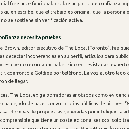
orial freelance funcionaba sobre un pacto de confianza im
s quien escribe, que el trabajo es original, que la persona
no se sostiene sin verificación activa.
onfianza necesita pruebas
e-Brown, editor ejecutivo de The Local (Toronto), fue qui
as detectar incoherencias en su perfil, artículos para publi
entes que no recordaban haber sido entrevistadas, expert
tir, confrontó a Goldiee por teléfono. La voz al otro lado 
on de llegar.
es, The Local exige borradores anotados como evidencia
 ha dejado de hacer convocatorias públicas de pitches: “
isar docenas de propuestas generadas por inteligencia artif
comprensible que tiene un coste editorial serio: si solo tr
 conoces, el ecosistema se contrae. Hune-Brown lo recon