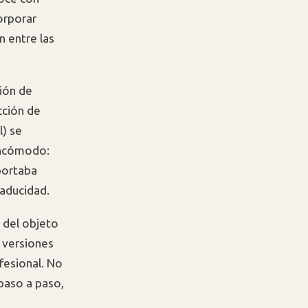
orporar
 entre las
ión de
cción de
l) se
 incómodo:
portaba
caducidad.
 del objeto
e versiones
fesional. No
paso a paso,