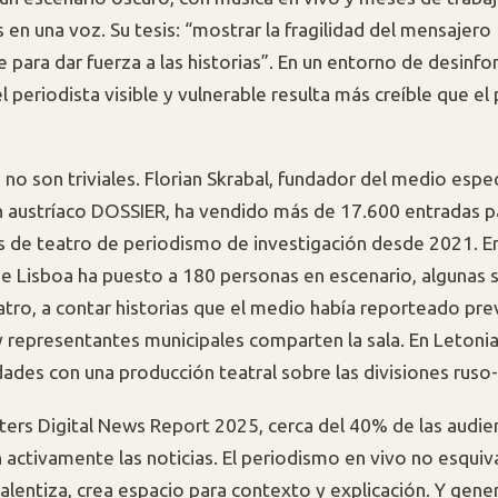
en una voz. Su tesis: “mostrar la fragilidad del mensajero
 para dar fuerza a las historias”. En un entorno de desinfo
 periodista visible y vulnerable resulta más creíble que el
no son triviales. Florian Skrabal, fundador del medio espe
n austríaco DOSSIER, ha vendido más de 17.600 entradas p
 de teatro de periodismo de investigación desde 2021. En
Lisboa ha puesto a 180 personas en escenario, algunas s
atro, a contar historias que el medio había reporteado pr
y representantes municipales comparten la sala. En Letonia
dades con una producción teatral sobre las divisiones ruso
ters Digital News Report 2025, cerca del 40% de las audie
n activamente las noticias. El periodismo en vivo no esquiv
 ralentiza, crea espacio para contexto y explicación. Y gene