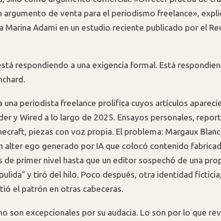
n argumento de venta para el periodismo freelance», explic
a Marina Adami en un estudio reciente publicado por el Re
 está respondiendo a una exigencia formal. Está respondie
nchard.
 una periodista freelance prolífica cuyos artículos apareci
ider y Wired a lo largo de 2025. Ensayos personales, repor
ecraft, piezas con voz propia. El problema: Margaux Blan
 un alter ego generado por IA que colocó contenido fabrica
s de primer nivel hasta que un editor sospechó de una pro
lida” y tiró del hilo. Poco después, otra identidad ficticia,
tió el patrón en otras cabeceras.
no son excepcionales por su audacia. Lo son por lo que rev