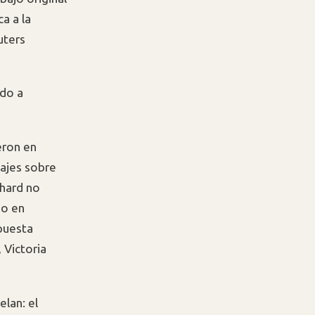
a a la
uters
ndo a
eron en
tajes sobre
chard no
do en
puesta
 Victoria
elan: el