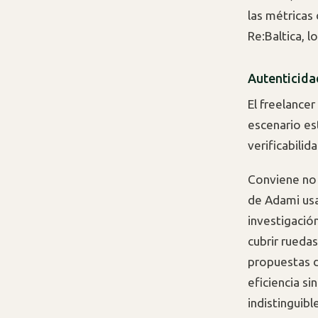
las métricas
Re:Baltica, 
Autenticida
El freelancer
escenario es
verificabilid
Conviene no 
de Adami usan
investigació
cubrir rueda
propuestas d
eficiencia si
indistinguibl