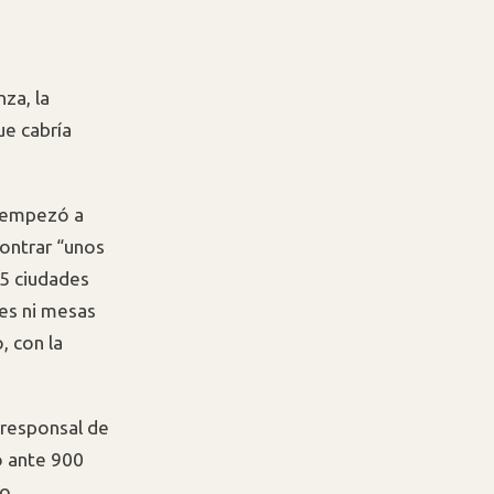
nza, la
ue cabría
, empezó a
ontrar “unos
25 ciudades
es ni mesas
, con la
rresponsal de
o ante 900
jo