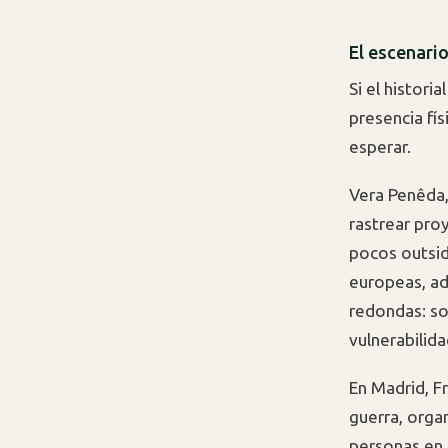
El escenari
Si el histori
presencia fís
esperar.
Vera Penêda,
rastrear pro
pocos outsid
europeas, ad
redondas: so
vulnerabilid
En Madrid, F
guerra, orga
personas en 