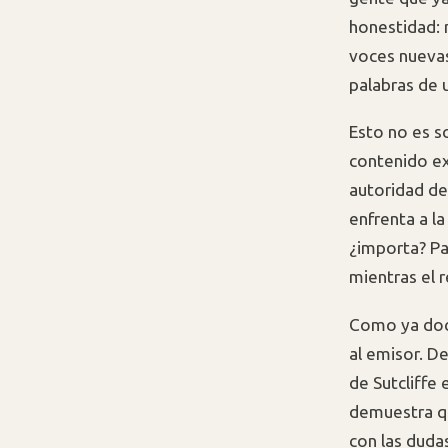
honestidad: 
voces nuevas
palabras de 
Esto no es s
contenido ex
autoridad de
enfrenta a l
¿importa? P
mientras el r
Como ya docu
al emisor. De
de Sutcliffe
demuestra qu
con las duda