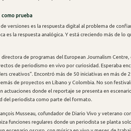
o como prueba
al de versiones es la respuesta digital al problema de confia
ica es la respuesta analógica. Y está creciendo más de lo q
 directora de programas del European Journalism Centre
yectos de periodismo en vivo por curiosidad. Esperaba enc
ers creativos”. Encontró más de 50 iniciativas en más de 
emás de proyectos en Líbano y Colombia. No son festival
n actuaciones donde el reportaje se presenta en escenario
ad del periodista como parte del formato.
rançois Musseau, cofundador de Diario Vivo y veterano co
niza funciones regulares donde un periodista se planta sol
un escenario oscuro, con música en vivo y meses de traba