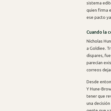
sistema edit
quien firma e
ese pacto ya 
Cuando la c
Nicholas Hun
a Goldiee. Tr
dispares, fu
parecían exis
correos dejar
Desde entonc
Y Hune-Brown
tener que rev
una decisión 
gente que ya