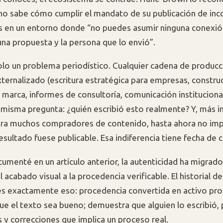
no sabe cómo cumplir el mandato de su publicación de inc
 en un entorno donde “no puedes asumir ninguna conexión
una propuesta y la persona que lo envió”.
olo un problema periodístico. Cualquier cadena de producc
ternalizado (escritura estratégica para empresas, constru
 marca, informes de consultoría, comunicación instituciona
a misma pregunta: ¿quién escribió esto realmente? Y, más
ara muchos compradores de contenido, hasta ahora no im
esultado fuese publicable. Esa indiferencia tiene fecha de 
menté en un artículo anterior, la autenticidad ha migrado
l acabado visual a la procedencia verificable. El historial d
 es exactamente eso: procedencia convertida en activo pro
e el texto sea bueno; demuestra que alguien lo escribió, 
s y correcciones que implica un proceso real.