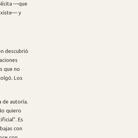
plícita —que
 existe— y
en descubrió
caciones
os que no
colgó. Los
 de autoría.
No quiero
icial”. Es
abajas con
oce con