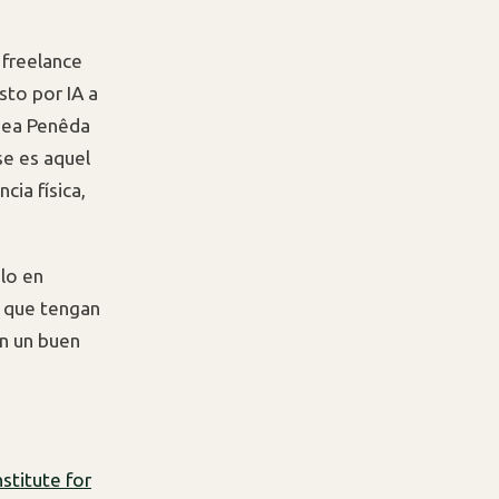
 freelance
sto por IA a
apea Penêda
se es aquel
ia física,
lo en
s que tengan
an un buen
stitute for