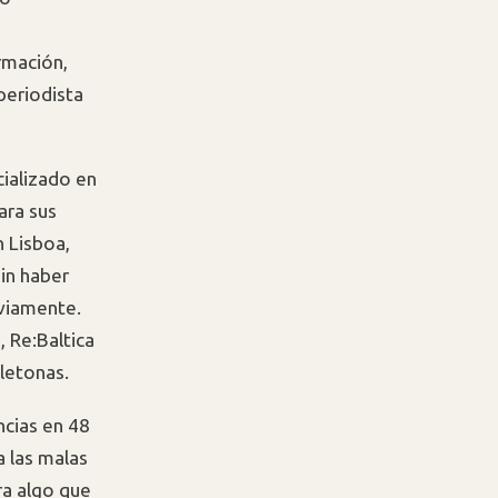
rmación,
 periodista
cializado en
ara sus
 Lisboa,
in haber
eviamente.
, Re:Baltica
-letonas.
ncias en 48
a las malas
ra algo que