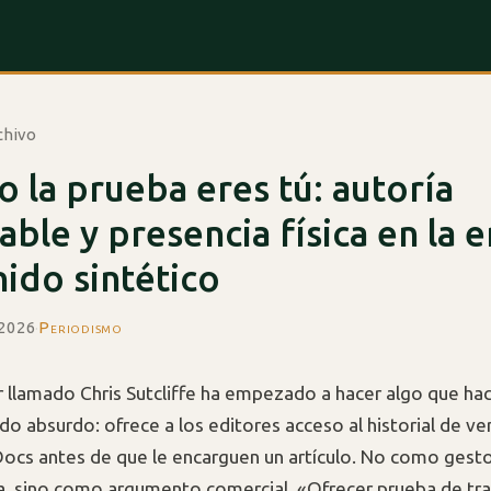
chivo
 la prueba eres tú: autoría
cable y presencia física en la e
ido sintético
 2026
·
Periodismo
r llamado Chris Sutcliffe ha empezado a hacer algo que ha
do absurdo: ofrece a los editores acceso al historial de v
ocs antes de que le encarguen un artículo. No como gest
a, sino como argumento comercial. «Ofrecer prueba de trab