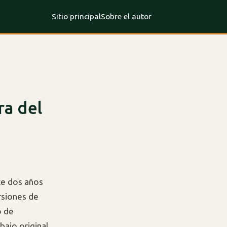
Sitio principal
Sobre el autor
ra del
ce dos años
ersiones de
o de
ajo original