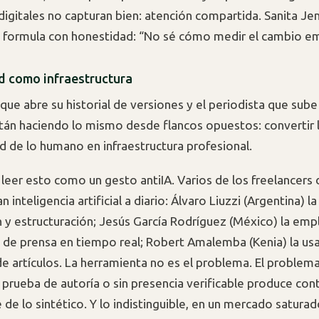
 digitales no capturan bien: atención compartida. Sanita J
lo formula con honestidad: “No sé cómo medir el cambio e
d como infraestructura
 que abre su historial de versiones y el periodista que sube
tán haciendo lo mismo desde flancos opuestos: convertir 
ad de lo humano en infraestructura profesional.
leer esto como un gesto antiIA. Varios de los freelancers 
 inteligencia artificial a diario: Álvaro Liuzzi (Argentina) la
n y estructuración; Jesús García Rodríguez (México) la emp
s de prensa en tiempo real; Robert Amalemba (Kenia) la usa 
e artículos. La herramienta no es el problema. El problema
n prueba de autoría o sin presencia verificable produce co
e de lo sintético. Y lo indistinguible, en un mercado saturad