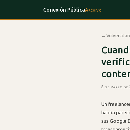
Conexión Pública
Archivo
← Volver al ar
Cuando
verifi
conten
8 de marzo de
Un freelance
habría pareci
sus Google D
transparenci