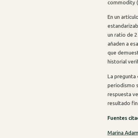
commodity (u
En un artícu
estandarizab
un ratio de 
añaden a esa 
que demuestr
historial ve
La pregunta 
periodismo s
respuesta ve
resultado fin
Fuentes cita
Marina Adami