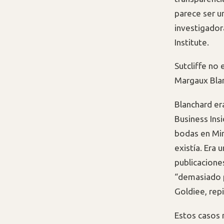
parece ser u
investigador
Institute.
Sutcliffe no
Margaux Bla
Blanchard era
Business Ins
bodas en Min
existía. Era
publicacione
“demasiado pu
Goldiee, repi
Estos casos 