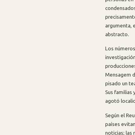
condensados 
precisamente
argumenta, el
abstracto.
Los números 
investigació
producciones
Mensagem de 
pisado un te
Sus familias 
agotó locali
Según el Reu
países evita
noticias; las