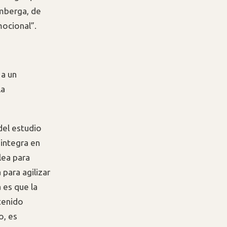
emberga, de
mocional”.
 a un
la
del estudio
 integra en
lea para
para agilizar
 es que la
ntenido
o, es