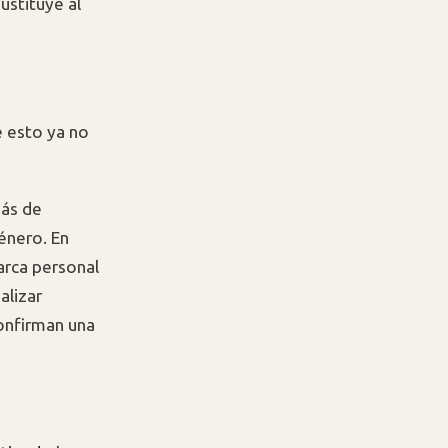
ustituye al
e esto ya no
más de
énero. En
arca personal
alizar
confirman una