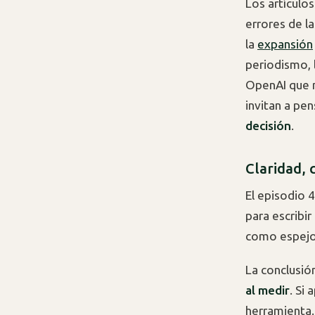
Los artículo
errores de la
la
expansión
periodismo, l
OpenAI que m
invitan a p
decisión
.
Claridad, 
El episodio 
para escribi
como espejo 
La conclusió
al medir
. Si
herramienta.