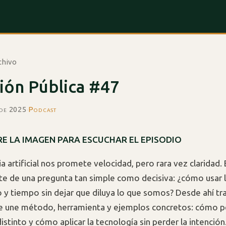
chivo
ión Pública #47
 de 2025
·
Podcast
E LA IMAGEN PARA ESCUCHAR EL EPISODIO
ia artificial nos promete velocidad, pero rara vez claridad.
te de una pregunta tan simple como decisiva: ¿cómo usar l
io y tiempo sin dejar que diluya lo que somos? Desde ahí t
e une método, herramienta y ejemplos concretos: cómo pe
stinto y cómo aplicar la tecnología sin perder la intención