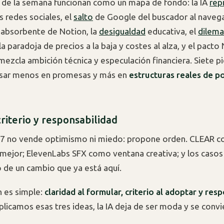
s de la semana funcionan como un mapa de fondo: la IA
rep
s redes sociales, el
salto
de Google del buscador al naveg
absorbente de Notion, la
desigualdad
educativa, el
dilema
a paradoja de precios a la baja y costes al alza, y el pacto
ezcla ambición técnica y especulación financiera. Siete p
ensar menos en promesas y más en
estructuras reales de p
criterio y responsabilidad
47 no vende optimismo ni miedo: propone orden. CLEAR c
r mejor; ElevenLabs SFX como ventana creativa; y los casos 
de un cambio que ya está aquí.
n es simple:
claridad al formular, criterio al adoptar y res
 aplicamos esas tres ideas, la IA deja de ser moda y se convi