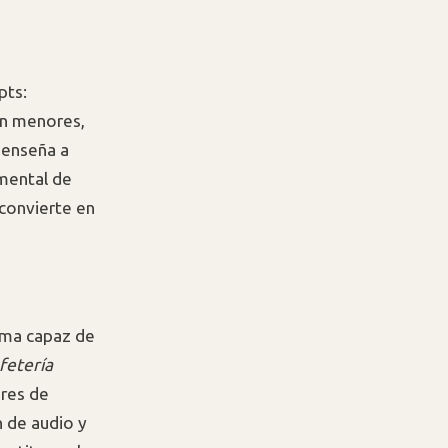
pts:
en menores,
 enseña a
 mental de
 convierte en
tema capaz de
fetería
ores de
 de audio y