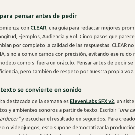
para pensar antes de pedir
 comienza con
CLEAR
, una guía para redactar mejores prom
ngitud, Ejemplos, Audiencia y Rol. Cinco pasos que parec
bian por completo la calidad de las respuestas. CLEAR no
 IA, sino a comunicarnos con precisión, evitando ese ruido
l modelo como si fuera un oráculo. Pensar antes de pedir se
ficiencia, pero también de respeto por nuestra propia voz.
texto se convierte en sonido
nta destacada de la semana es
ElevenLabs SFX v2
, un sis
tos y ambientes sonoros a partir de texto. Escribir
“una ca
tardecer”
y escuchar el resultado en segundos. Para cread
eo o videojuegos, esto supone democratizar la producción