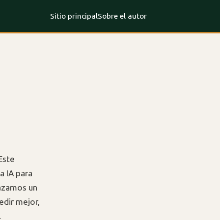
Sitio principal
Sobre el autor
 Este
a IA para
razamos un
dir mejor,
.