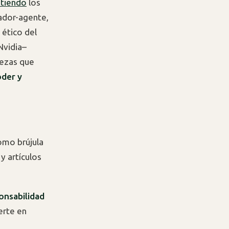
itiendo
los
ador-agente,
ético del
 Nvidia–
iezas que
oder y
omo brújula
y artículos
ponsabilidad
erte en