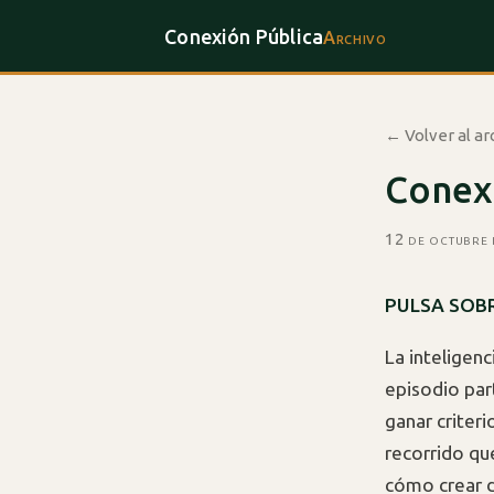
Conexión Pública
Archivo
← Volver al ar
Conex
12 de octubre
PULSA SOBR
La inteligenc
episodio par
ganar criter
recorrido qu
cómo crear di