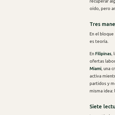
recuperar alg
oído, pero am
Tres maner
En el bloque
es teoría.
En
Filipinas
,
ofertas labo
Miami
, una 
activa mientr
partidos y m
misma idea: l
Siete lect