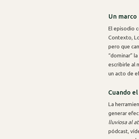
Un marco 
El episodio
Contexto, Lo
pero que cam
“dominar” la
escribirle a
un acto de e
Cuando el 
La herramie
generar efec
lluviosa al a
pódcast, víd