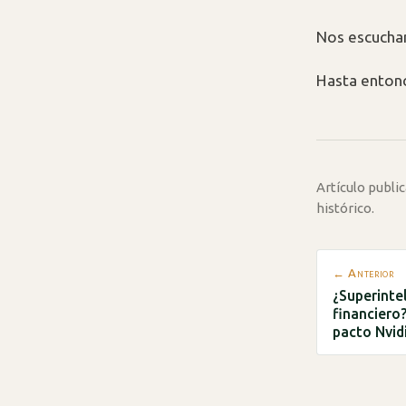
Nos escucha
Hasta entonc
Artículo publ
histórico.
← Anterior
¿Superinte
financiero
pacto Nvi