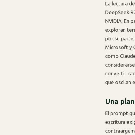
La lectura d
DeepSeek R2 
NVIDIA. En p
exploran terr
por su parte
Microsoft y
como Claud
considerars
convertir ca
que oscilan e
Una plant
El prompt q
escritura exi
contraargume