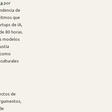
ta
por
endencia de
oritmos que
artups de IA,
de 80 horas.
ras modelos
ustia
s como
culturales
ectos de
 argumentos,
 de