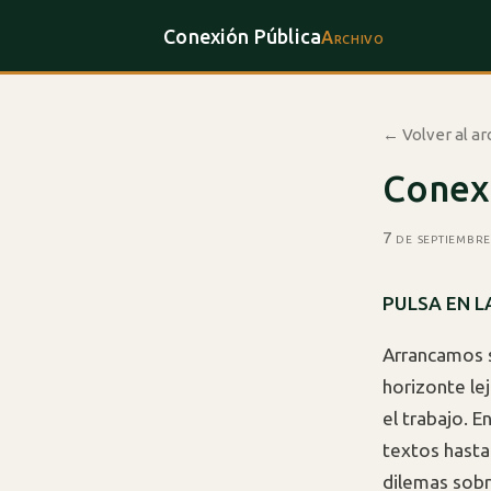
Conexión Pública
Archivo
← Volver al ar
Conex
7 de septiembr
PULSA EN L
Arrancamos se
horizonte lej
el trabajo. 
textos hasta
dilemas sobr