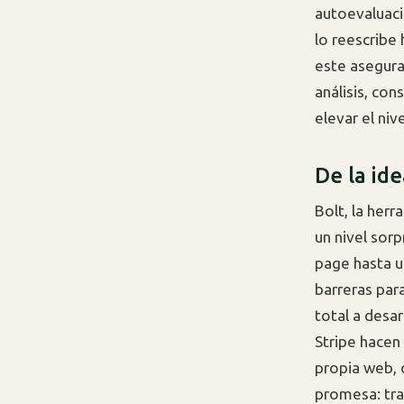
autoevaluaci
lo reescribe
este asegura
análisis, co
elevar el niv
De la ide
Bolt, la herr
un nivel sor
page hasta u
barreras par
total a desa
Stripe hacen
propia web, 
promesa: trad