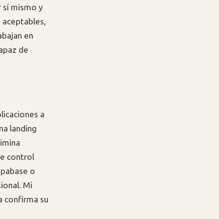
r sí mismo y
 aceptables,
abajan en
capaz de
licaciones a
na landing
limina
e control
Supabase o
ional. Mi
a confirma su