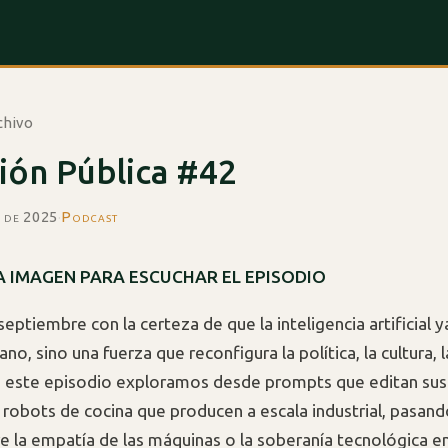
chivo
ión Pública #42
e de 2025
·
Podcast
A IMAGEN PARA ESCUCHAR EL EPISODIO
ptiembre con la certeza de que la inteligencia artificial y
ano, sino una fuerza que reconfigura la política, la cultura, 
En este episodio exploramos desde prompts que editan sus
 robots de cocina que producen a escala industrial, pasand
e la empatía de las máquinas o la soberanía tecnológica en