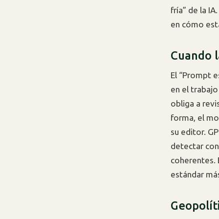
fría” de la I
en cómo esta
Cuando l
El “Prompt e
en el trabaj
obliga a revi
forma, el mo
su editor. G
detectar con
coherentes. E
estándar más 
Geopolíti