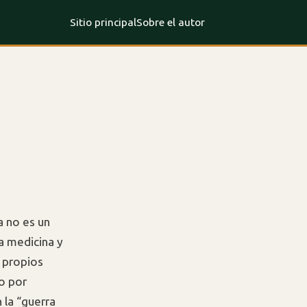
Sitio principal
Sobre el autor
a no es un
la medicina y
 propios
o por
 la “guerra