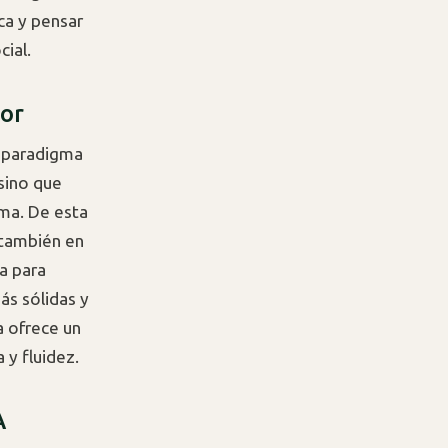
ica y pensar
cial.
tor
e paradigma
sino que
ema. De esta
 también en
a para
ás sólidas y
a ofrece un
 y fluidez.
A