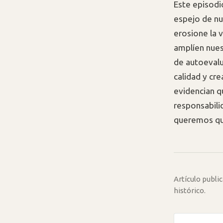
Este episodi
espejo de nu
erosione la 
amplíen nues
de autoevalu
calidad y cr
evidencian q
responsabilid
queremos qu
Artículo publ
histórico.