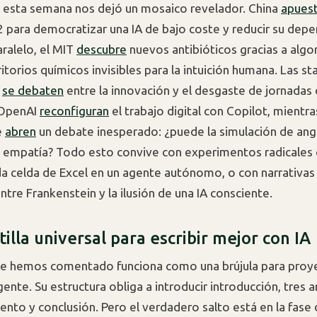
e esta semana nos dejó un mosaico revelador. China
apues
para democratizar una IA de bajo coste y reducir su dep
aralelo, el MIT
descubre
nuevos antibióticos gracias a alg
itorios químicos invisibles para la intuición humana. Las st
,
se debaten
entre la innovación y el desgaste de jornadas 
 OpenAI
reconfiguran
el trabajo digital con Copilot, mient
e
abren
un debate inesperado: ¿puede la simulación de ang
e empatía? Todo esto convive con experimentos radicale
da celda de Excel en un agente autónomo, o con narrativas 
ntre Frankenstein y la ilusión de una IA consciente.
illa universal para escribir mejor con IA
ue hemos comentado funciona como una brújula para proy
gente. Su estructura obliga a introducir introducción, tres
nto y conclusión. Pero el verdadero salto está en la fase