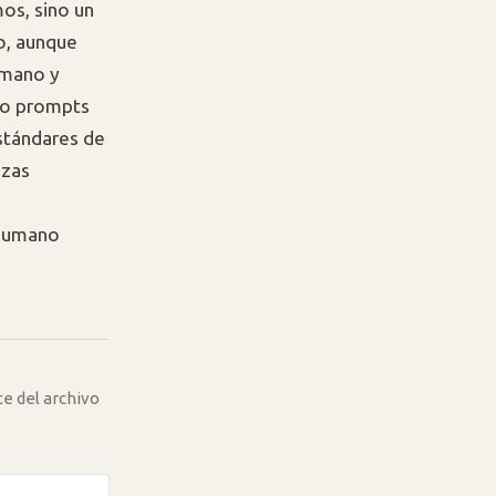
mos, sino un
o, aunque
umano y
t o prompts
stándares de
nzas
n humano
te del archivo