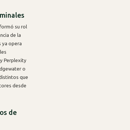
rminales
sformó su rol
ncia de la
s ya opera
les
y Perplexity
idgewater o
distintos que
ctores desde
mos de