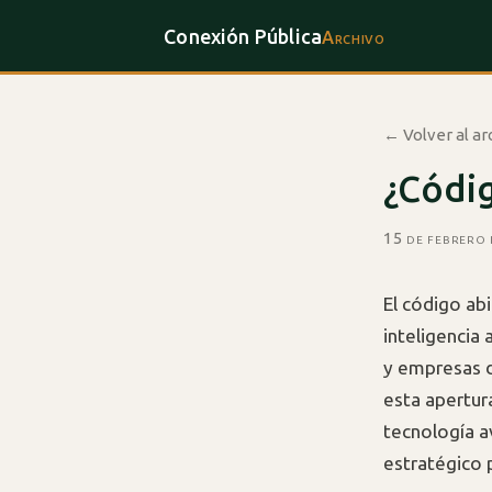
Conexión Pública
Archivo
← Volver al ar
¿Códig
15 de febrero
El código ab
inteligencia 
y empresas d
esta apertur
tecnología a
estratégico 