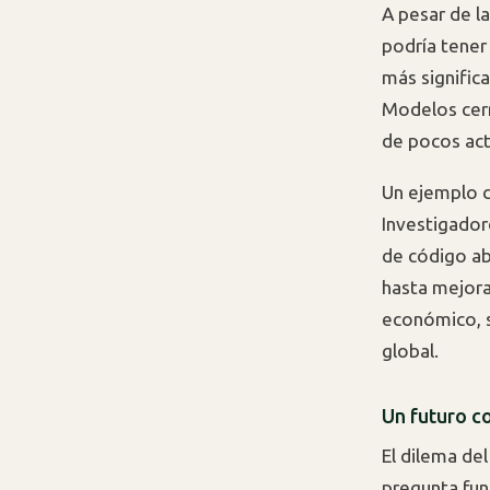
A pesar de l
podría tener
más signific
Modelos cerr
de pocos act
Un ejemplo c
Investigador
de código ab
hasta mejora
económico, s
global.
Un futuro c
El dilema del
pregunta fun