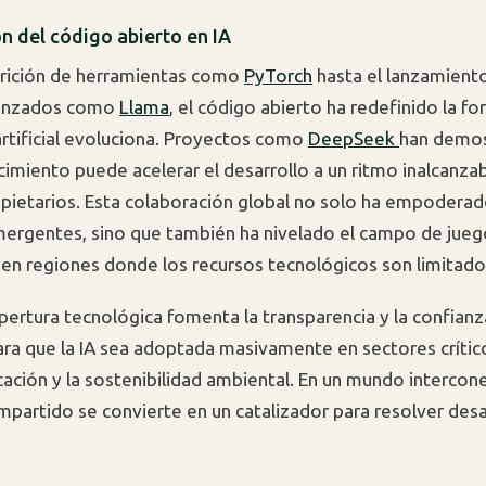
n del código abierto en IA
arición de herramientas como
PyTorch
hasta el lanzamient
anzados como
Llama
, el código abierto ha redefinido la fo
 artificial evoluciona. Proyectos como
DeepSeek
han demo
ocimiento puede acelerar el desarrollo a un ritmo inalcanza
ietarios. Esta colaboración global no solo ha empoderad
rgentes, sino que también ha nivelado el campo de jueg
en regiones donde los recursos tecnológicos son limitado
pertura tecnológica fomenta la transparencia y la confian
ara que la IA sea adoptada masivamente en sectores críti
ucación y la sostenibilidad ambiental. En un mundo intercon
partido se convierte en un catalizador para resolver desa