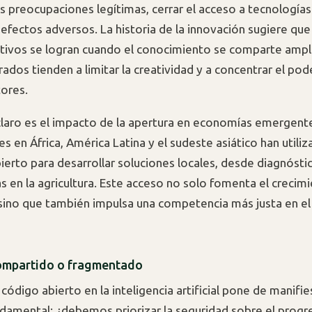
as preocupaciones legítimas, cerrar el acceso a tecnología
 efectos adversos. La historia de la innovación sugiere que
ativos se logran cuando el conocimiento se comparte amp
ados tienden a limitar la creatividad y a concentrar el po
ores.
laro es el impacto de la apertura en economías emergent
es en África, América Latina y el sudeste asiático han util
ierto para desarrollar soluciones locales, desde diagnóst
s en la agricultura. Este acceso no solo fomenta el crecim
ino que también impulsa una competencia más justa en el
ompartido o fragmentado
 código abierto en la inteligencia artificial pone de manifi
damental: ¿debemos priorizar la seguridad sobre el progre