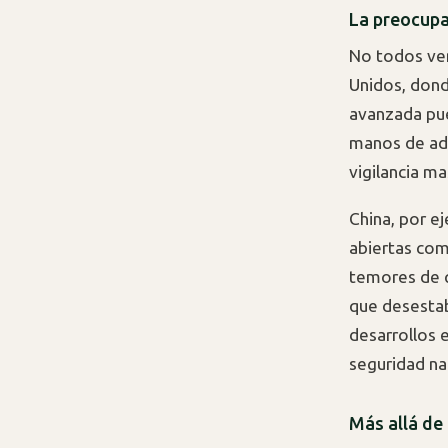
La preocupa
No todos ven
Unidos, don
avanzada pue
manos de adv
vigilancia ma
China, por e
abiertas com
temores de q
que desestab
desarrollos 
seguridad na
Más allá de 