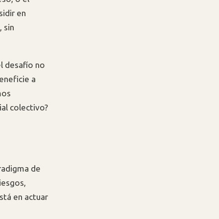
sidir en
 sin
l desafío no
eneficie a
mos
al colectivo?
aradigma de
iesgos,
está en actuar