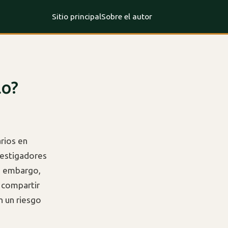
Sitio principal
Sobre el autor
lo?
rios en
nvestigadores
n embargo,
 compartir
n un riesgo