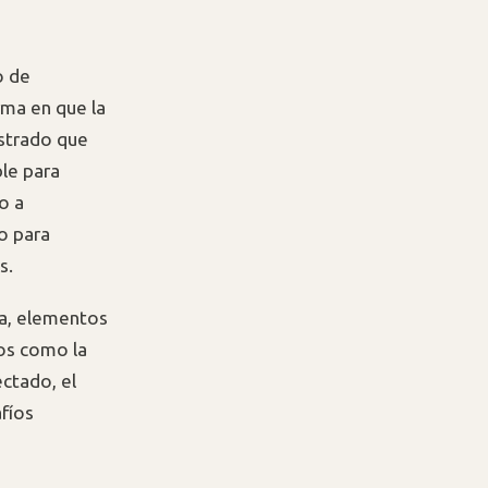
o de
rma en que la
strado que
ble para
o a
o para
s.
za, elementos
cos como la
ectado, el
fíos