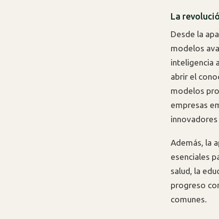
La revolució
Desde la ap
modelos av
inteligencia
abrir el con
modelos prop
empresas eme
innovadores 
Además, la a
esenciales p
salud, la ed
progreso com
comunes.