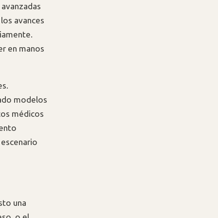
s avanzadas
 los avances
liamente.
der en manos
es.
izado modelos
icos médicos
iento
 escenario
esto una
so, o el