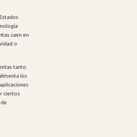
 Estados
ecnología
ntas caen en
uridad o
ientas tanto
alimenta los
aplicaciones
r ciertos
 de