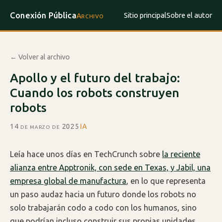
Conexión Pública
Sitio principal
Sobre el autor
Archivo
← Volver al archivo
Apollo y el futuro del trabajo:
Cuando los robots construyen
robots
14 de marzo de 2025
·
IA
Leía hace unos días en TechCrunch sobre
la reciente
alianza entre Apptronik, con sede en Texas, y Jabil, una
empresa global de manufactura
, en lo que representa
un paso audaz hacia un futuro donde los robots no
solo trabajarán codo a codo con los humanos, sino
que podrían incluso construir sus propias unidades.