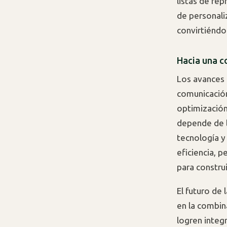
listas de re
de personali
convirtiéndol
Hacia una c
Los avances e
comunicación
optimización
depende de l
tecnología y
eficiencia, p
para construi
El futuro de 
en la combin
logren integr