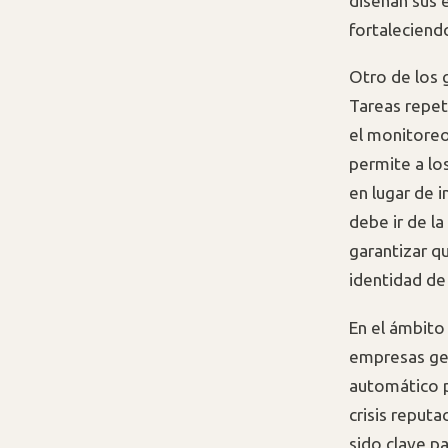
diseñan sus 
fortaleciend
Otro de los 
Tareas repet
el monitoreo
permite a lo
en lugar de 
debe ir de l
garantizar q
identidad de
En el ámbito 
empresas ges
automático p
crisis reput
sido clave p