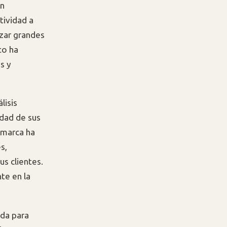
n
tividad a
zar grandes
to ha
s y
lisis
idad de sus
 marca ha
s,
s clientes.
te en la
da para