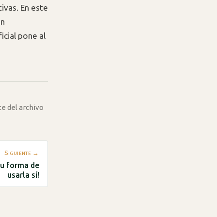
ivas. En este
on
icial pone al
te del archivo
Siguiente →
Tu forma de
usarla sí!