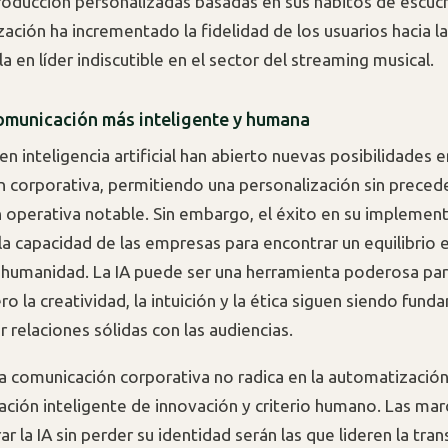
producción personalizadas basadas en sus hábitos de escuch
zación ha incrementado la fidelidad de los usuarios hacia l
a en líder indiscutible en el sector del streaming musical.
omunicación más inteligente y humana
n inteligencia artificial han abierto nuevas posibilidades e
 corporativa, permitiendo una personalización sin preced
 operativa notable. Sin embargo, el éxito en su implemen
a capacidad de las empresas para encontrar un equilibrio 
 humanidad. La IA puede ser una herramienta poderosa par
ero la creatividad, la intuición y la ética siguen siendo fun
r relaciones sólidas con las audiencias.
la comunicación corporativa no radica en la automatización 
ación inteligente de innovación y criterio humano. Las ma
ar la IA sin perder su identidad serán las que lideren la tr