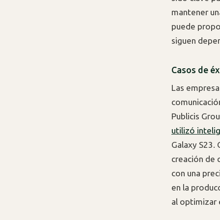
mantener una
puede propor
siguen depen
Casos de éxi
Las empresas
comunicación
Publicis Grou
utilizó inteli
Galaxy S23. 
creación de 
con una prec
en la produc
al optimizar 