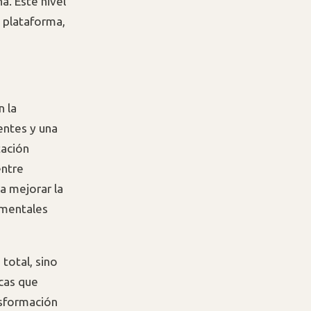
a. Este nivel
a plataforma,
n la
entes y una
tación
entre
a mejorar la
damentales
total, sino
rcas que
ansformación