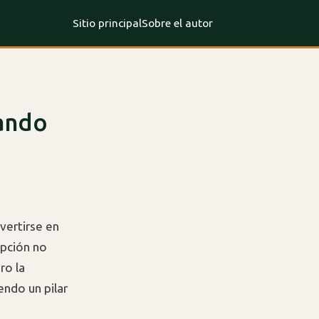
Sitio principal
Sobre el autor
mando
nvertirse en
opción no
ro la
endo un pilar