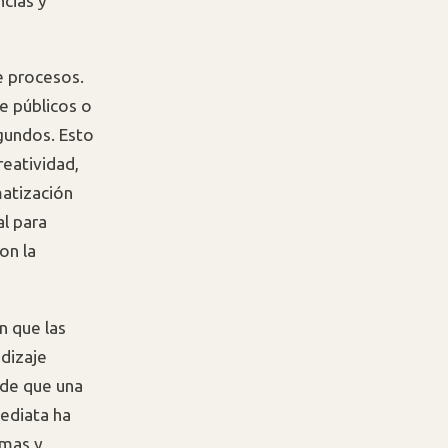
cias y
e procesos.
e públicos o
gundos. Esto
reatividad,
matización
l para
on la
n que las
dizaje
 de que una
mediata ha
emas y