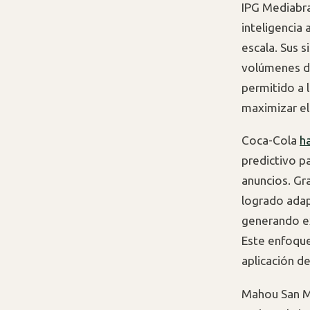
IPG Mediabra
inteligencia 
escala. Sus 
volúmenes de
permitido a l
maximizar el 
Coca-Cola
ha
predictivo p
anuncios. Gr
logrado adap
generando ex
Este enfoque
aplicación de
Mahou San Mi