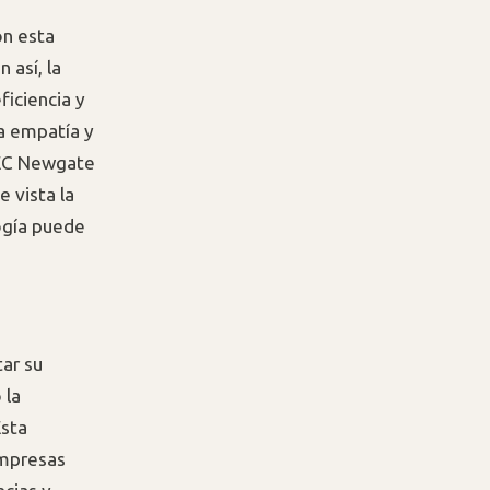
on esta
 así, la
eficiencia y
la empatía y
SEC Newgate
 vista la
ogía puede
tar su
 la
Esta
empresas