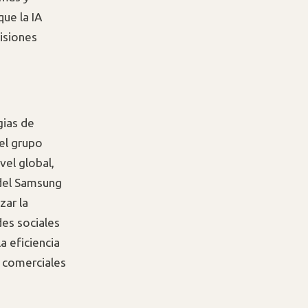
ue la IA
cisiones
gias de
el grupo
vel global,
del Samsung
zar la
des sociales
a eficiencia
 comerciales