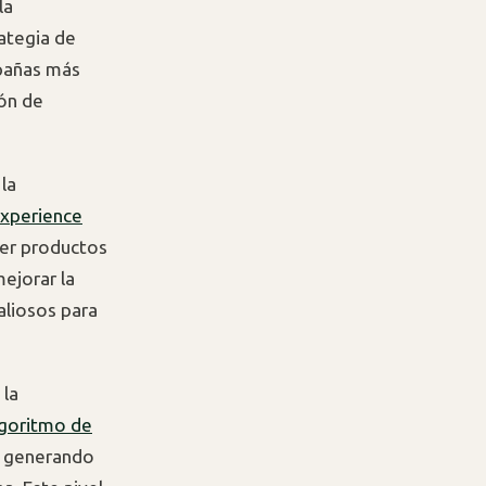
la
ategia de
mpañas más
ión de
la
Experience
ecer productos
ejorar la
aliosos para
 la
lgoritmo de
, generando