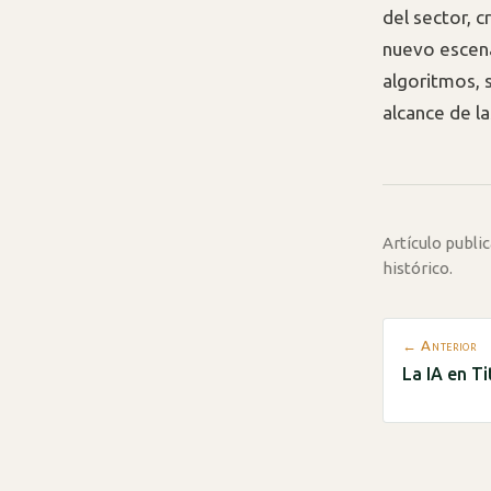
del sector, 
nuevo escena
algoritmos, s
alcance de l
Artículo publ
histórico.
← Anterior
La IA en Ti