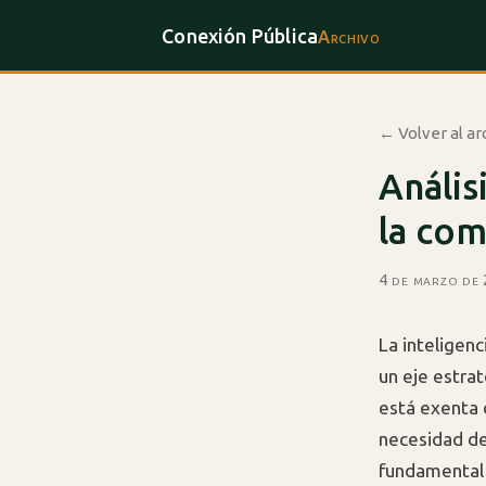
Conexión Pública
Archivo
← Volver al ar
Anális
la com
4 de marzo de
La inteligenc
un eje estra
está exenta 
necesidad de
fundamental 