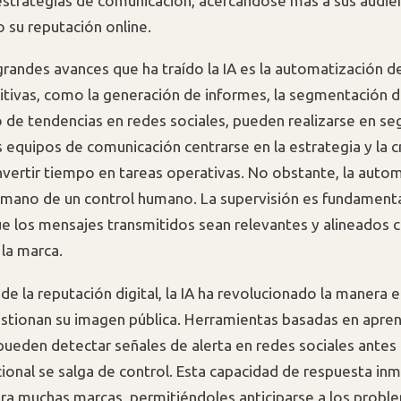
estrategias de comunicación, acercándose más a sus audien
o su reputación online.
grandes avances que ha traído la IA es la automatización d
itivas, como la generación de informes, la segmentación d
 de tendencias en redes sociales, pueden realizarse en se
s equipos de comunicación centrarse en la estrategia y la c
invertir tiempo en tareas operativas. No obstante, la auto
a mano de un control humano. La supervisión es fundamenta
ue los mensajes transmitidos sean relevantes y alineados c
 la marca.
de la reputación digital, la IA ha revolucionado la manera e
tionan su imagen pública. Herramientas basadas en apren
ueden detectar señales de alerta en redes sociales antes
acional se salga de control. Esta capacidad de respuesta in
ara muchas marcas, permitiéndoles anticiparse a los probl