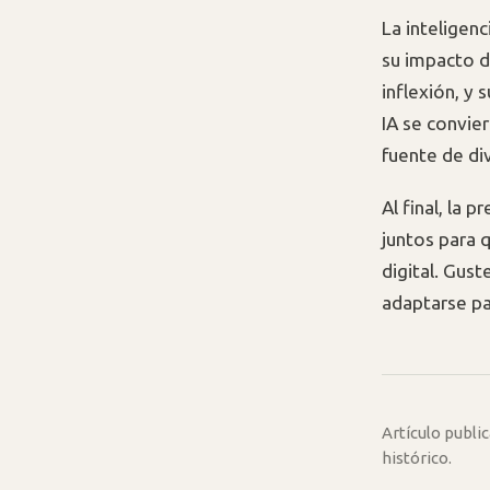
La inteligenc
su impacto d
inflexión, y 
IA se convie
fuente de di
Al final, la
juntos para q
digital. Gus
adaptarse pa
Artículo publ
histórico.