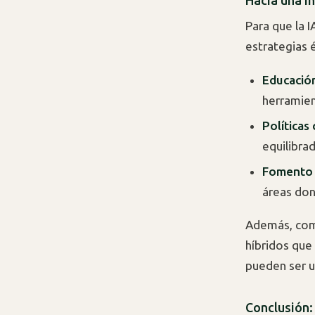
Hacia una in
Para que la I
estrategias é
Educación
herramie
Políticas 
equilibra
Fomento d
áreas don
Además, com
híbridos que
pueden ser u
Conclusión: