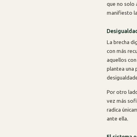
que no solo 
manifiesto l
Desigualdad 
La brecha di
con más recur
aquellos con
plantea una p
desigualdade
Por otro lad
vez más sofi
radica única
ante ella.
El sistema e