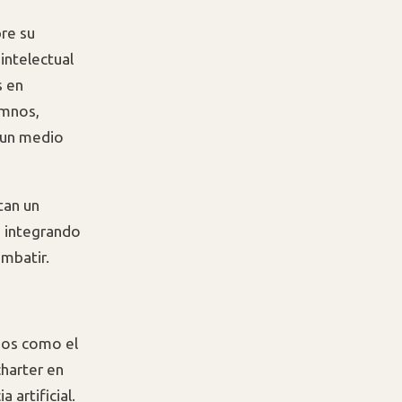
bre su
 intelectual
s en
umnos,
o un medio
tan un
 integrando
mbatir.
asos como el
charter en
artificial.