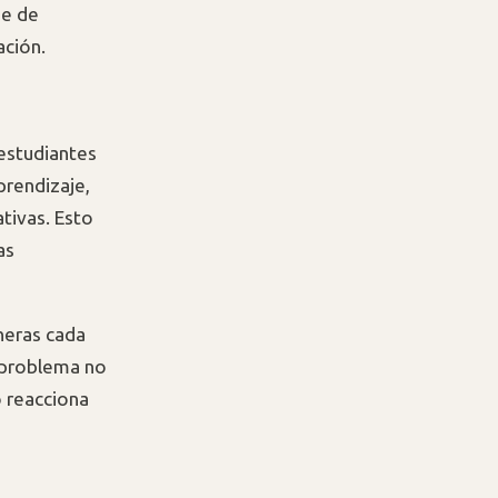
ne de
ación.
 estudiantes
prendizaje,
tivas. Esto
as
neras cada
l problema no
o reacciona