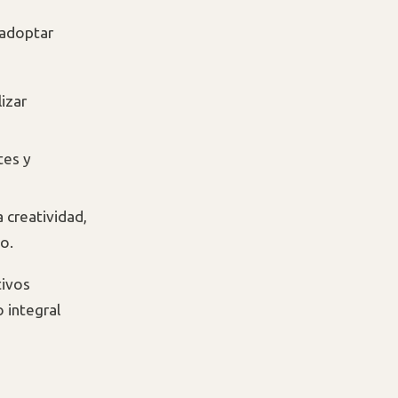
 adoptar
izar
tes y
a creatividad,
o.
ivos
 integral