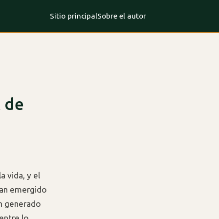
Sitio principal
Sobre el autor
A de
a vida, y el
an emergido
an generado
entre lo