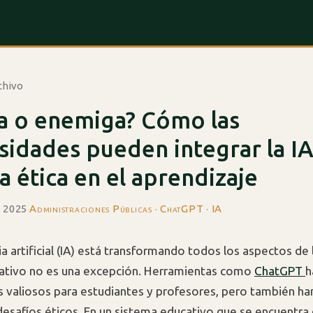
chivo
a o enemiga? Cómo las
sidades pueden integrar la I
 ética en el aprendizaje
e 2025
·
Administraciones Públicas · ChatGPT · IA
ia artificial (IA) está transformando todos los aspectos de l
ativo no es una excepción. Herramientas como
ChatGPT
h
 valiosos para estudiantes y profesores, pero también h
desafíos éticos. En un sistema educativo que se encuentra 