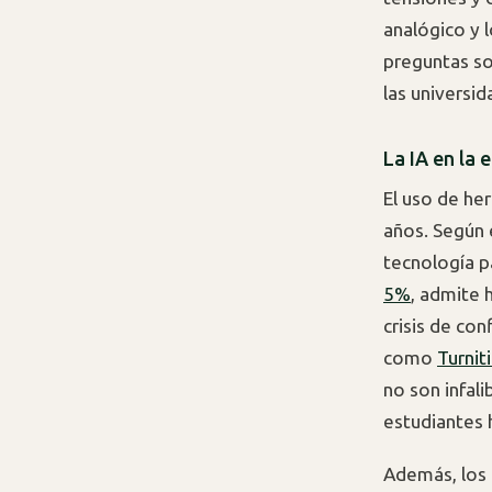
analógico y l
preguntas so
las universid
La IA en la
El uso de he
años. Según 
tecnología p
5%
, admite 
crisis de co
como
Turnit
no son infali
estudiantes 
Además, los 