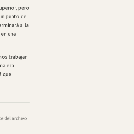
superior, pero
un punto de
rminará si la
 en una
mos trabajar
una era
á que
te del archivo