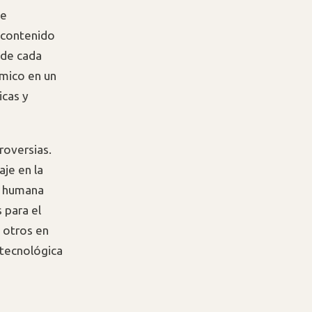
de
 contenido
 de cada
mico en un
icas y
oversias.
je en la
ón humana
 para el
e otros en
 tecnológica