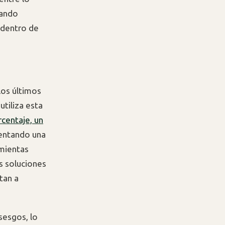
eando
 dentro de
los últimos
utiliza esta
centaje, un
mentando una
amientas
s soluciones
tan a
sesgos, lo