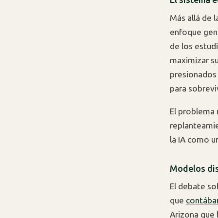
Más allá de l
enfoque gener
de los estud
maximizar su
presionados 
para sobrev
El problema n
replanteami
la IA como u
Modelos dis
El debate so
que
contába
Arizona que 