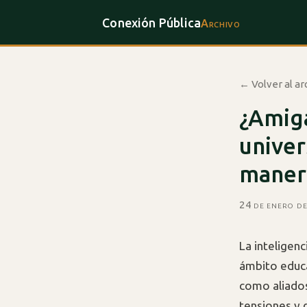
Conexión Pública
Archivo
← Volver al ar
¿Amig
univer
manera
24 de enero d
La inteligenc
ámbito educ
como aliados
tensiones y 